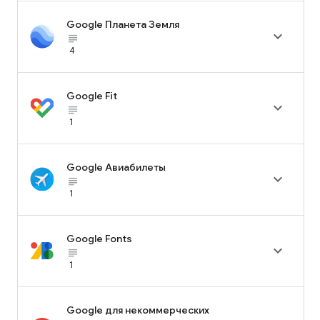
Google Планета Земля

subject_black
4
Google Fit

subject_black
1
Google Авиабилеты

subject_black
1
Google Fonts

subject_black
1
Google для некоммерческих