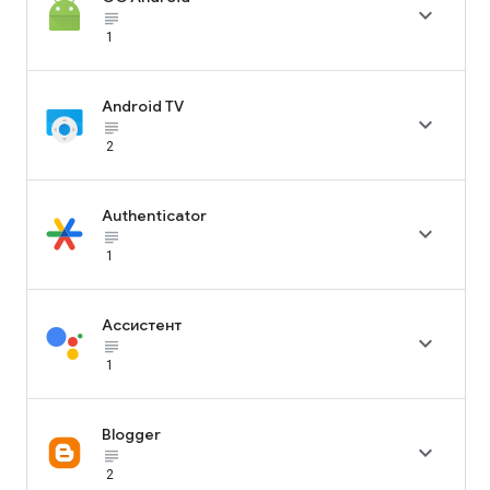

subject_black
1
Android TV

subject_black
2
Authenticator

subject_black
1
Ассистент

subject_black
1
Blogger

subject_black
2