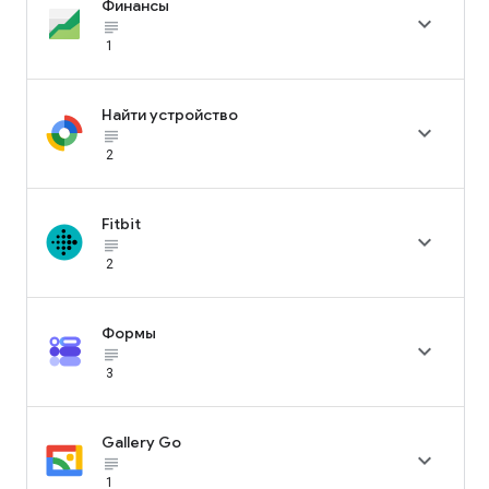
Финансы

subject_black
1
Найти устройство

subject_black
2
Fitbit

subject_black
2
Формы

subject_black
3
Gallery Go

subject_black
1