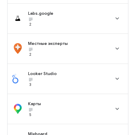
Labs.google

subject_black
2
Местные эксперты

subject_black
2
Looker Studio

subject_black
3
Карты

subject_black
5
Mixboard