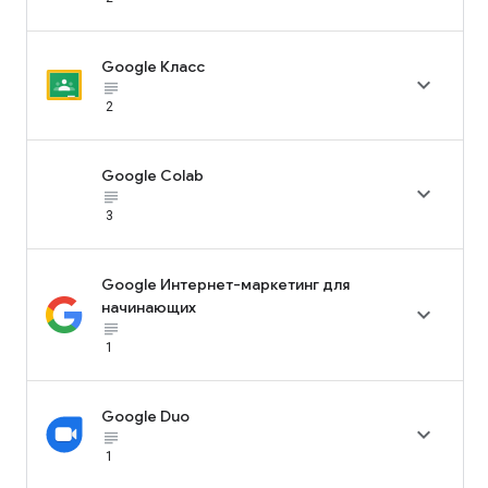
Google Класс

subject_black
2
Google Colab

subject_black
3
Google Интернет-маркетинг для
начинающих

subject_black
1
Google Duo

subject_black
1