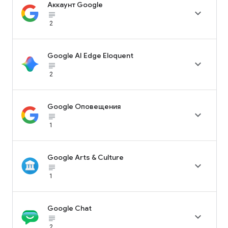
Аккаунт Google

subject_black
2
Google AI Edge Eloquent

subject_black
2
Google Оповещения

subject_black
1
Google Arts & Culture

subject_black
1
Google Chat

subject_black
2