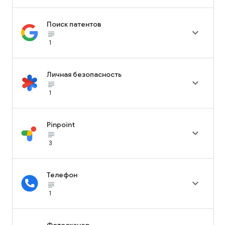
Поиск патентов

subject_black
1
Личная безопасность

subject_black
1
Pinpoint

subject_black
3
Телефон

subject_black
1
Фотосканер