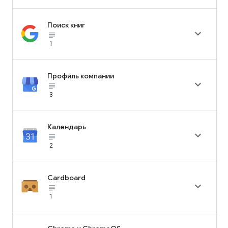
Поиск книг

subject_black
1
Профиль компании

subject_black
3
Календарь

subject_black
2
Cardboard

subject_black
1