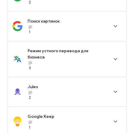
2
Поиск картинок

subject_black
1
Режим устного перевода для
бизнеса

subject_black
3
Jules

subject_black
2
Google Keep

subject_black
1