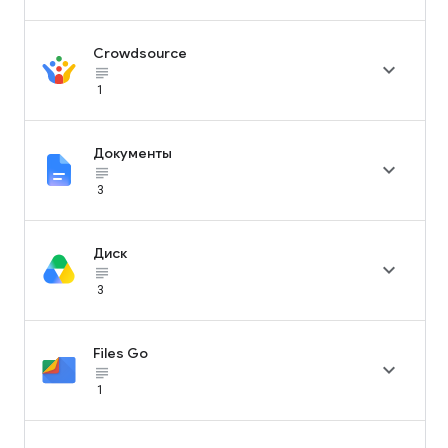
Crowdsource

subject_black
1
Документы

subject_black
3
Диск

subject_black
3
Files Go

subject_black
1