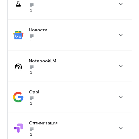

subject_black
2
Новости

subject_black
1
NotebookLM

subject_black
2
Opal

subject_black
2
Оптимизация

subject_black
2