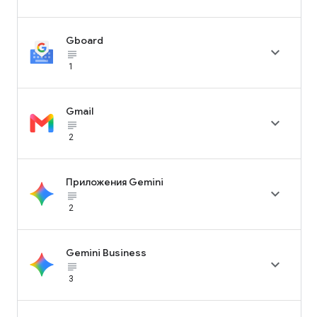
Gboard

subject_black
1
Gmail

subject_black
2
Приложения Gemini

subject_black
2
Gemini Business

subject_black
3