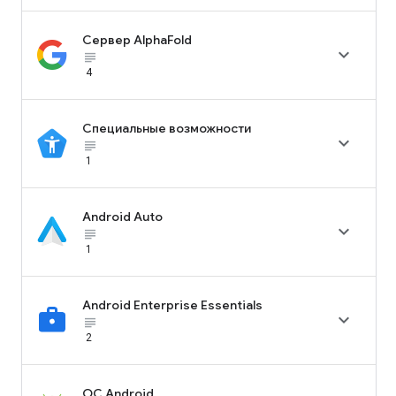
Сервер AlphaFold

subject_black
4
Специальные возможности

subject_black
1
Android Auto

subject_black
1
Android Enterprise Essentials

subject_black
2
ОС Android