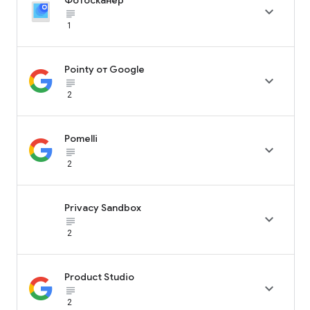

subject_black
1
Pointy от Google

subject_black
2
Pomelli

subject_black
2
Privacy Sandbox

subject_black
2
Product Studio

subject_black
2