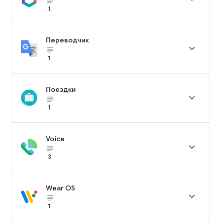
subject_black
1
Переводчик

subject_black
1
Поездки

subject_black
1
Voice

subject_black
3
Wear OS

subject_black
1