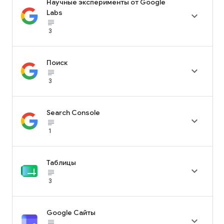
Научные эксперименты от Google
Labs

subject_black
3
Поиск

subject_black
3
Search Console

subject_black
1
Таблицы

subject_black
3
Google Сайты

subject_black