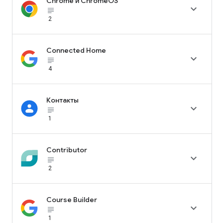
Chrome и ChromeOS

subject_black
2
Connected Home

subject_black
4
Контакты

subject_black
1
Contributor

subject_black
2
Course Builder

subject_black
1