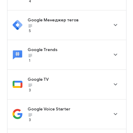
4
Google Менеджер тегов

subject_black
5
Google Trends

subject_black
1
Google TV

subject_black
3
Google Voice Starter

subject_black
3