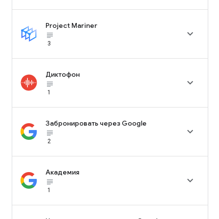
Project Mariner

subject_black
3
Диктофон

subject_black
1
Забронировать через Google

subject_black
2
Академия

subject_black
1