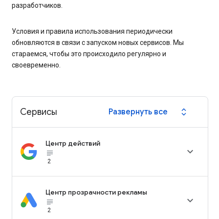
разработчиков.
Условия и правила использования периодически
обновляются в связи с запуском новых сервисов. Мы
стараемся, чтобы это происходило регулярно и
своевременно.
Сервисы
Развернуть все
expand_all
Центр действий

subject_black
2
Центр прозрачности рекламы

subject_black
2