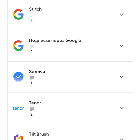
Stitch

subject_black
2
Подписка через Google

subject_black
2
Задачи

subject_black
1
Tenor

subject_black
2
Tilt Brush
