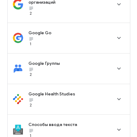
организаций

subject_black
2
Google Go

subject_black
1
Google Группы

subject_black
2
Google Health Studies

subject_black
2
Способы ввода текста

subject_black
1