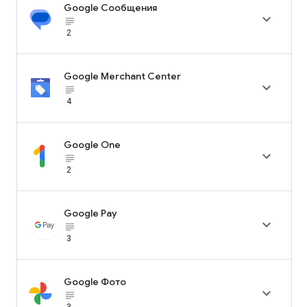
Google Сообщения

subject_black
2
Google Merchant Center

subject_black
4
Google One

subject_black
2
Google Pay

subject_black
3
Google Фото

subject_black
3