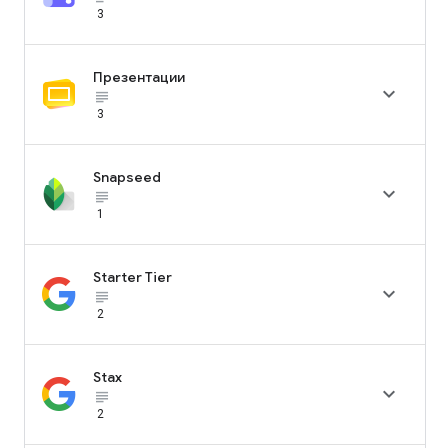
3
Презентации

subject_black
3
Snapseed

subject_black
1
Starter Tier

subject_black
2
Stax

subject_black
2