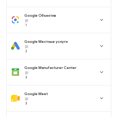
Google Объектив

subject_black
1
Google Местные услуги

subject_black
2
Google Manufacturer Center

subject_black
3
Google Meet

subject_black
3