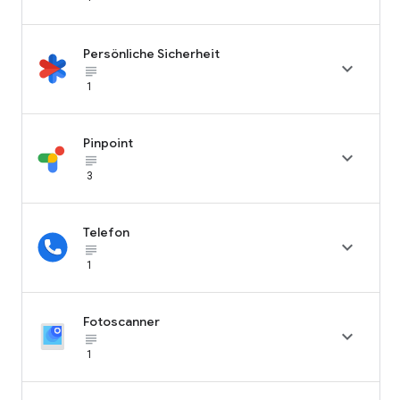
Persönliche Sicherheit

subject_black
1
Pinpoint

subject_black
3
Telefon

subject_black
1
Fotoscanner

subject_black
1