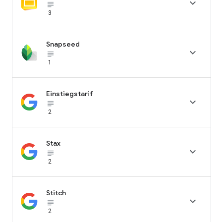

subject_black
3
Snapseed

subject_black
1
Einstiegstarif

subject_black
2
Stax

subject_black
2
Stitch

subject_black
2