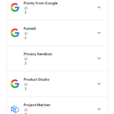
Pointy from Google

subject_black
2
Pomelli

subject_black
2
Privacy Sandbox

subject_black
2
Product Studio

subject_black
2
Project Mariner

subject_black