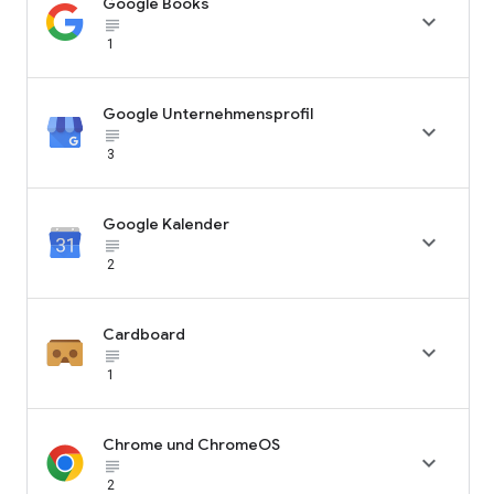
Google Books

subject_black
1
Google Unternehmensprofil

subject_black
3
Google Kalender

subject_black
2
Cardboard

subject_black
1
Chrome und ChromeOS

subject_black
2