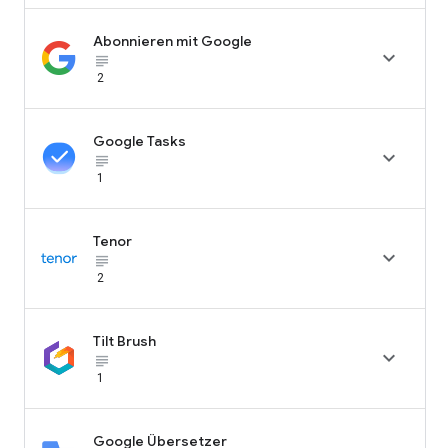
Abonnieren mit Google

subject_black
2
Google Tasks

subject_black
1
Tenor

subject_black
2
Tilt Brush

subject_black
1
Google Übersetzer