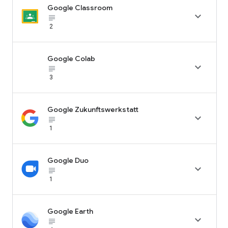
Google Classroom

subject_black
2
Google Colab

subject_black
3
Google Zukunftswerkstatt

subject_black
1
Google Duo

subject_black
1
Google Earth

subject_black