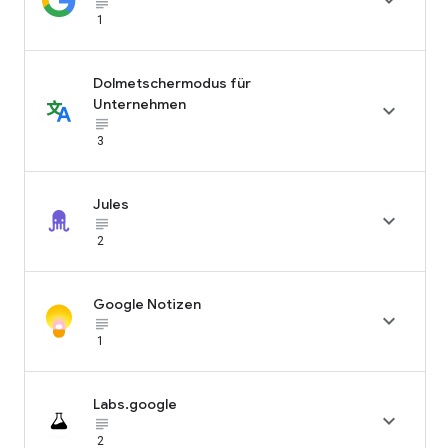

subject_black
1
Dolmetschermodus für
Unternehmen

subject_black
3
Jules

subject_black
2
Google Notizen

subject_black
1
Labs.google

subject_black
2