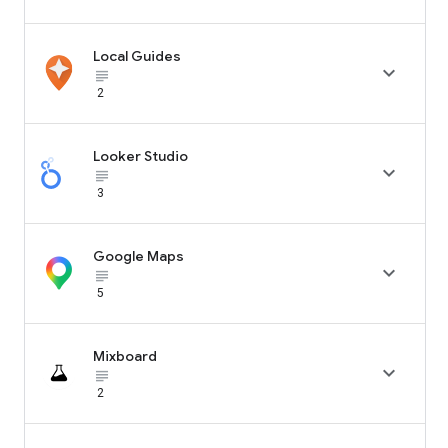
Local Guides

subject_black
2
Looker Studio

subject_black
3
Google Maps

subject_black
5
Mixboard

subject_black
2