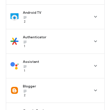
Android TV

subject_black
2
Authenticator

subject_black
1
Assistant

subject_black
1
Blogger

subject_black
2