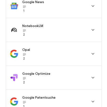
Google News

subject_black
1
NotebookLM

subject_black
2
Opal

subject_black
2
Google Optimize

subject_black
2
Google Patentsuche

subject_black
1