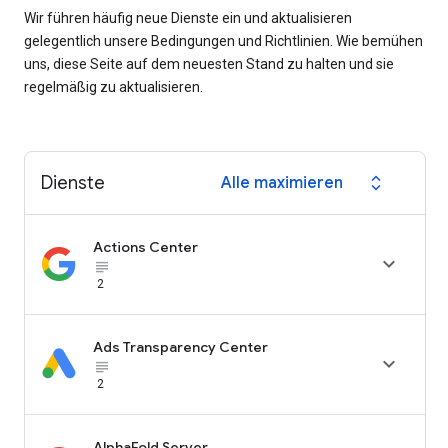
Wir führen häufig neue Dienste ein und aktualisieren
gelegentlich unsere Bedingungen und Richtlinien. Wie bemühen
uns, diese Seite auf dem neuesten Stand zu halten und sie
regelmäßig zu aktualisieren.
Dienste
Alle maximieren
expand_all
Actions Center

subject_black
2
Ads Transparency Center

subject_black
2
AlphaFold Server