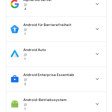

subject_black
4
Android für Barrierefreiheit

subject_black
1
Android Auto

subject_black
1
Android Enterprise Essentials

subject_black
2
Android-Betriebssystem

subject_black
1