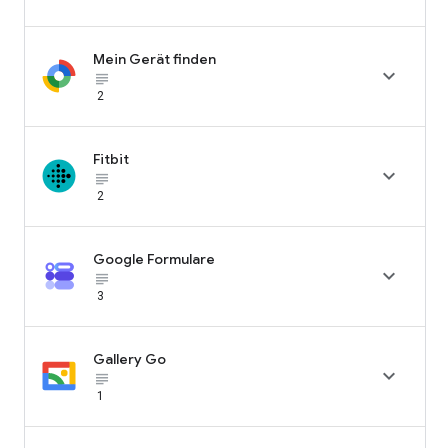
Mein Gerät finden

subject_black
2
Fitbit

subject_black
2
Google Formulare

subject_black
3
Gallery Go

subject_black
1