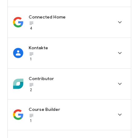
Connected Home

subject_black
4
Kontakte

subject_black
1
Contributor

subject_black
2
Course Builder

subject_black
1