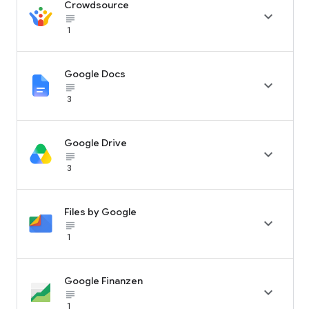
Crowdsource

subject_black
1
Google Docs

subject_black
3
Google Drive

subject_black
3
Files by Google

subject_black
1
Google Finanzen

subject_black
1