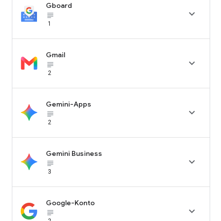
Gboard

subject_black
1
Gmail

subject_black
2
Gemini-Apps

subject_black
2
Gemini Business

subject_black
3
Google-Konto

subject_black
2