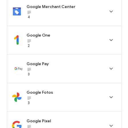
Google Merchant Center

subject_black
4
Google One

subject_black
2
Google Pay

subject_black
3
Google Fotos

subject_black
3
Google Pixel

subject_black