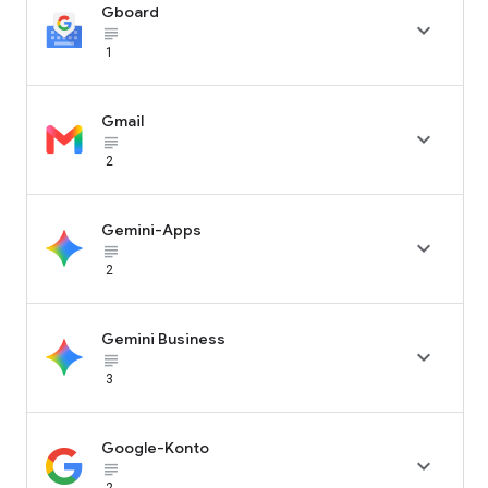
Gboard

subject_black
1
Gmail

subject_black
2
Gemini-Apps

subject_black
2
Gemini Business

subject_black
3
Google-Konto

subject_black
2