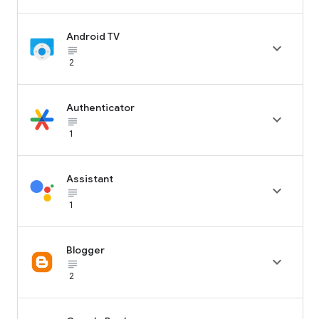
Android TV

subject_black
2
Authenticator

subject_black
1
Assistant

subject_black
1
Blogger

subject_black
2