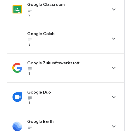
Google Classroom

subject_black
2
Google Colab

subject_black
3
Google Zukunftswerkstatt

subject_black
1
Google Duo

subject_black
1
Google Earth

subject_black