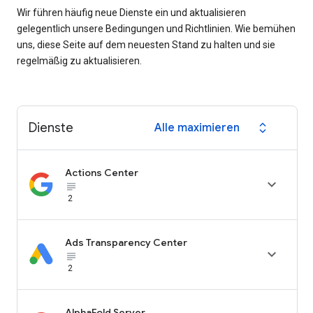
Wir führen häufig neue Dienste ein und aktualisieren
gelegentlich unsere Bedingungen und Richtlinien. Wie bemühen
uns, diese Seite auf dem neuesten Stand zu halten und sie
regelmäßig zu aktualisieren.
Dienste
Alle maximieren
expand_all
Actions Center

subject_black
2
Ads Transparency Center

subject_black
2
AlphaFold Server