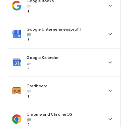
Google Books

subject_black
1
Google Unternehmensprofil

subject_black
3
Google Kalender

subject_black
2
Cardboard

subject_black
1
Chrome und ChromeOS

subject_black
2