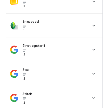

subject_black
3
Snapseed

subject_black
1
Einstiegstarif

subject_black
2
Stax

subject_black
2
Stitch

subject_black
2