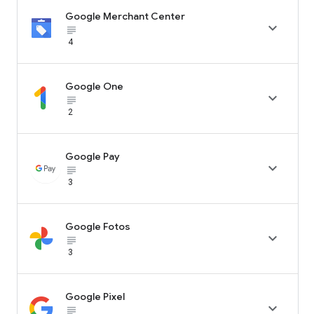
Google Merchant Center

subject_black
4
Google One

subject_black
2
Google Pay

subject_black
3
Google Fotos

subject_black
3
Google Pixel

subject_black