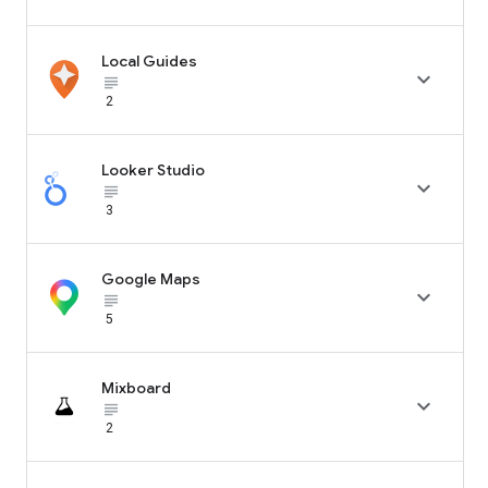
Local Guides

subject_black
2
Looker Studio

subject_black
3
Google Maps

subject_black
5
Mixboard

subject_black
2