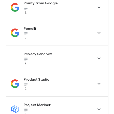
Pointy from Google

subject_black
2
Pomelli

subject_black
2
Privacy Sandbox

subject_black
2
Product Studio

subject_black
2
Project Mariner

subject_black