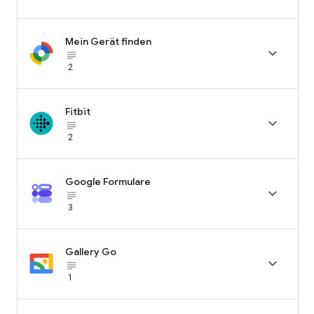
Mein Gerät finden

subject_black
2
Fitbit

subject_black
2
Google Formulare

subject_black
3
Gallery Go

subject_black
1