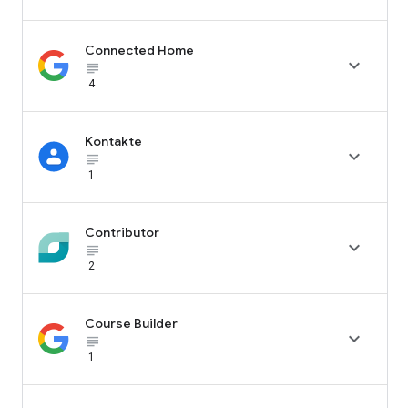
Connected Home

subject_black
4
Kontakte

subject_black
1
Contributor

subject_black
2
Course Builder

subject_black
1