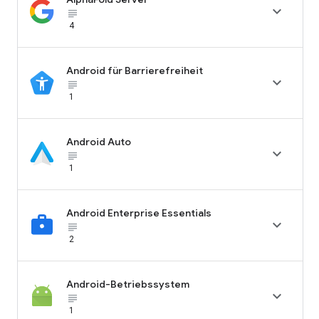

subject_black
4
Android für Barrierefreiheit

subject_black
1
Android Auto

subject_black
1
Android Enterprise Essentials

subject_black
2
Android-Betriebssystem

subject_black
1