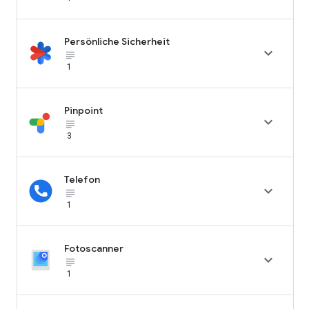
Persönliche Sicherheit

subject_black
1
Pinpoint

subject_black
3
Telefon

subject_black
1
Fotoscanner

subject_black
1