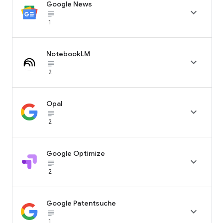
Google News

subject_black
1
NotebookLM

subject_black
2
Opal

subject_black
2
Google Optimize

subject_black
2
Google Patentsuche

subject_black
1