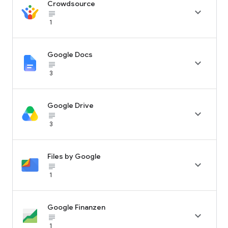
Crowdsource

subject_black
1
Google Docs

subject_black
3
Google Drive

subject_black
3
Files by Google

subject_black
1
Google Finanzen

subject_black
1