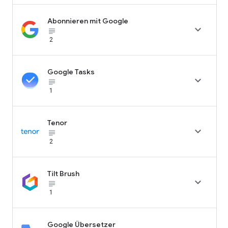
Abonnieren mit Google

subject_black
2
Google Tasks

subject_black
1
Tenor

subject_black
2
Tilt Brush

subject_black
1
Google Übersetzer