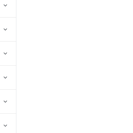





