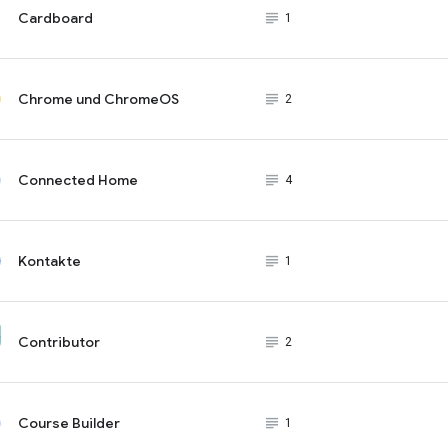
Cardboard
subject_black
1
Chrome und ChromeOS
subject_black
2
Connected Home
subject_black
4
Kontakte
subject_black
1
Contributor
subject_black
2
Course Builder
subject_black
1