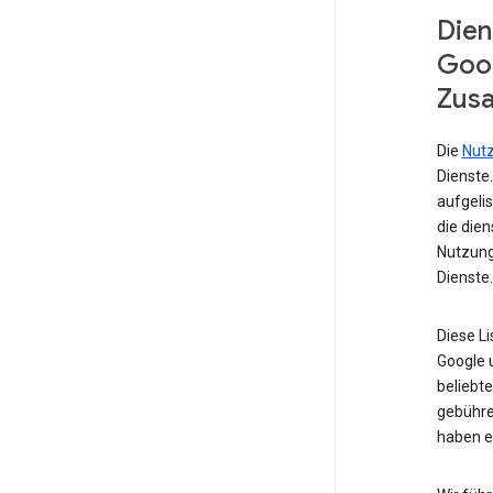
Dien
Goog
Zusa
Die
Nut
Dienste
aufgelis
die die
Nutzung
Dienste.
Diese L
Google u
beliebte
gebühre
haben e