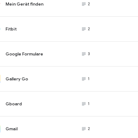
Mein Gerät finden
subject_black
2
Fitbit
subject_black
2
Google Formulare
subject_black
3
Gallery Go
subject_black
1
Gboard
subject_black
1
Gmail
subject_black
2