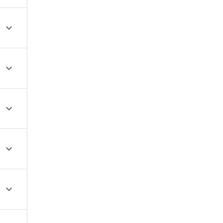




