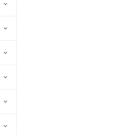





