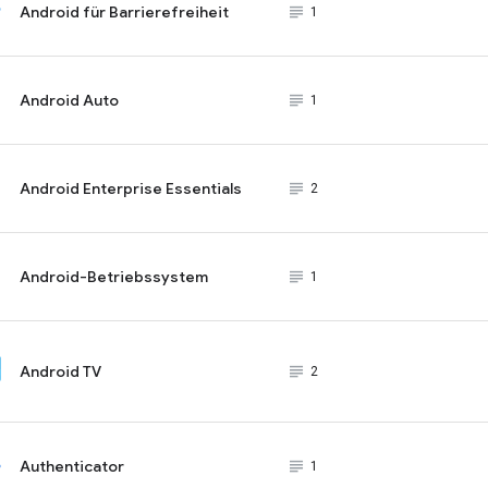
Android für Barrierefreiheit
subject_black
1
Android Auto
subject_black
1
Android Enterprise Essentials
subject_black
2
Android-Betriebssystem
subject_black
1
Android TV
subject_black
2
Authenticator
subject_black
1