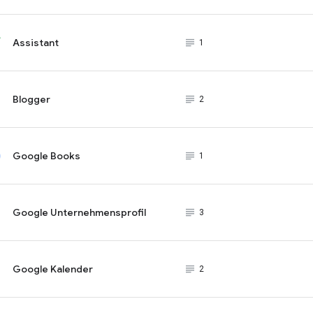
Assistant
subject_black
1
Blogger
subject_black
2
Google Books
subject_black
1
Google Unternehmensprofil
subject_black
3
Google Kalender
subject_black
2