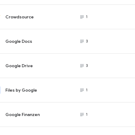
Crowdsource
subject_black
1
Google Docs
subject_black
3
Google Drive
subject_black
3
Files by Google
subject_black
1
Google Finanzen
subject_black
1