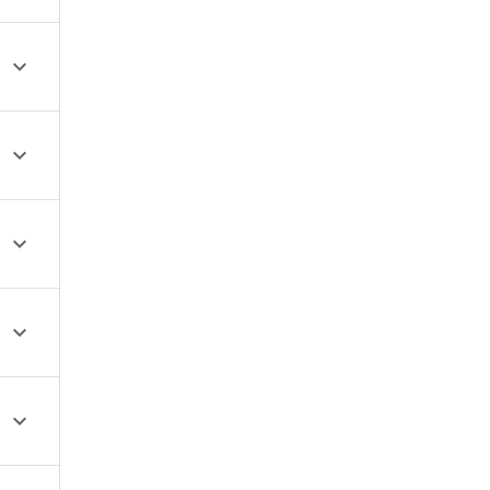




