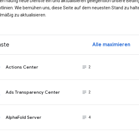
ren häufig neue Dienste ein und aktualisieren gelegentlich unsere Bedi
htlinien. Wie bemühen uns, diese Seite auf dem neuesten Stand zu halt
lmäßig zu aktualisieren.
nste
Alle maximieren
ex
Actions Center
subject_black
2
Ads Transparency Center
subject_black
2
AlphaFold Server
subject_black
4