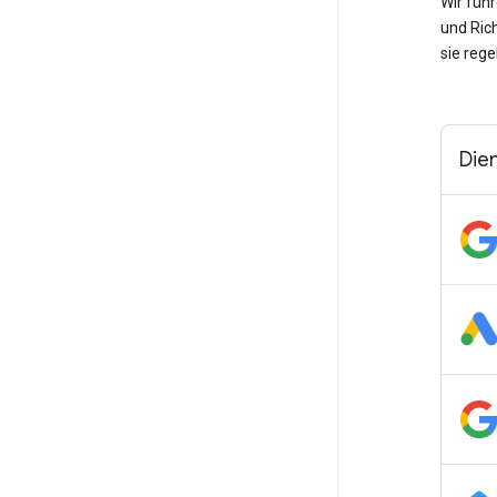
Wir füh
und Ric
sie rege
Die