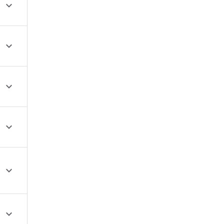





