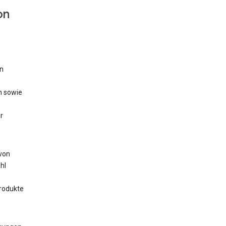
on
n
n sowie
r
 von
hl
rodukte