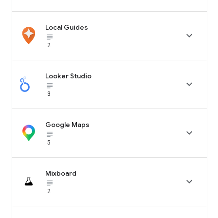
Local Guides

subject_black
2
Looker Studio

subject_black
3
Google Maps

subject_black
5
Mixboard

subject_black
2