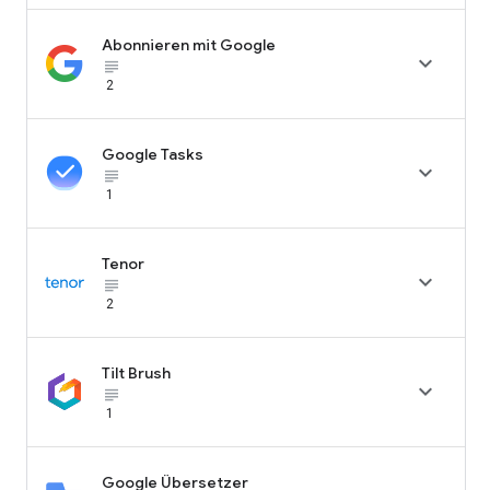
Abonnieren mit Google

subject_black
2
Google Tasks

subject_black
1
Tenor

subject_black
2
Tilt Brush

subject_black
1
Google Übersetzer