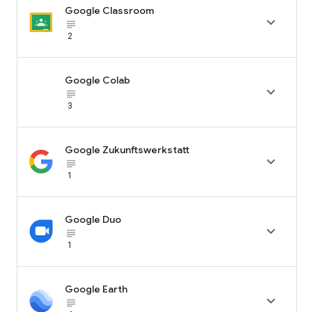
Google Classroom

subject_black
2
Google Colab

subject_black
3
Google Zukunftswerkstatt

subject_black
1
Google Duo

subject_black
1
Google Earth

subject_black