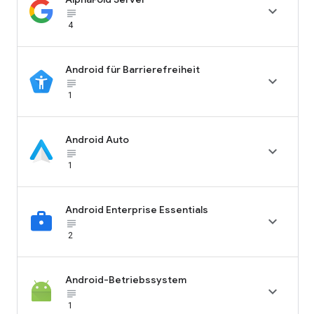

subject_black
4
Android für Barrierefreiheit

subject_black
1
Android Auto

subject_black
1
Android Enterprise Essentials

subject_black
2
Android-Betriebssystem

subject_black
1