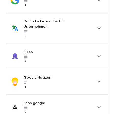

subject_black
1
Dolmetschermodus für
Unternehmen

subject_black
3
Jules

subject_black
2
Google Notizen

subject_black
1
Labs.google

subject_black
2