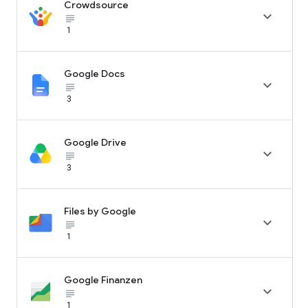
Crowdsource

subject_black
1
Google Docs

subject_black
3
Google Drive

subject_black
3
Files by Google

subject_black
1
Google Finanzen

subject_black
1