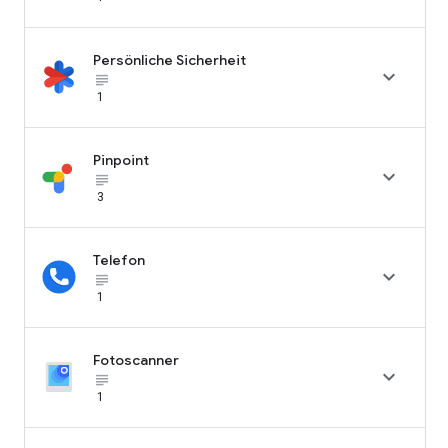
Persönliche Sicherheit

subject_black
1
Pinpoint

subject_black
3
Telefon

subject_black
1
Fotoscanner

subject_black
1