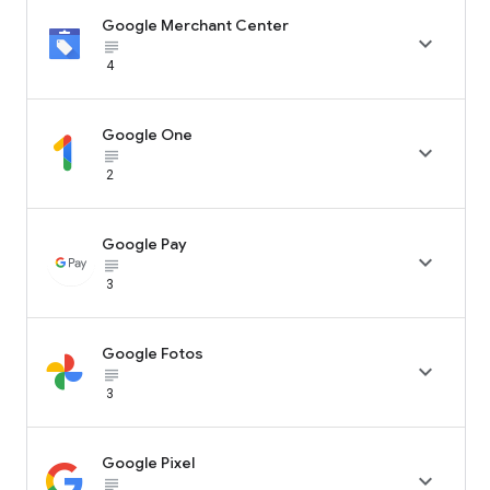
Google Merchant Center

subject_black
4
Google One

subject_black
2
Google Pay

subject_black
3
Google Fotos

subject_black
3
Google Pixel

subject_black