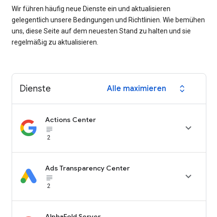
Wir führen häufig neue Dienste ein und aktualisieren
gelegentlich unsere Bedingungen und Richtlinien. Wie bemühen
uns, diese Seite auf dem neuesten Stand zu halten und sie
regelmäßig zu aktualisieren.
Dienste
Alle maximieren
expand_all
Actions Center

subject_black
2
Ads Transparency Center

subject_black
2
AlphaFold Server