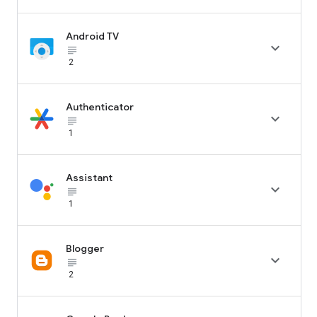
Android TV

subject_black
2
Authenticator

subject_black
1
Assistant

subject_black
1
Blogger

subject_black
2