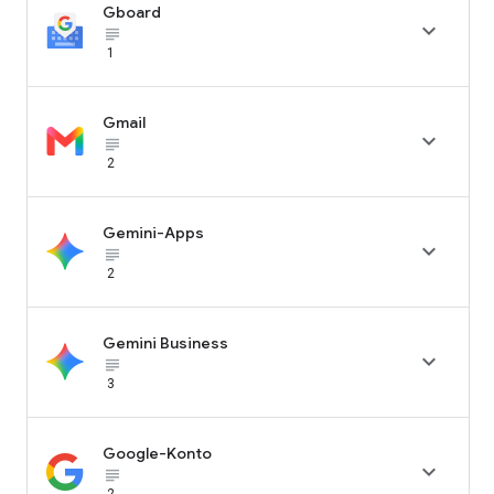
Gboard

subject_black
1
Gmail

subject_black
2
Gemini-Apps

subject_black
2
Gemini Business

subject_black
3
Google-Konto

subject_black
2