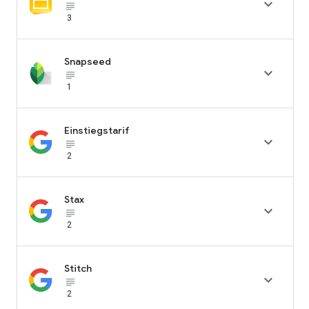

subject_black
3
Snapseed

subject_black
1
Einstiegstarif

subject_black
2
Stax

subject_black
2
Stitch

subject_black
2