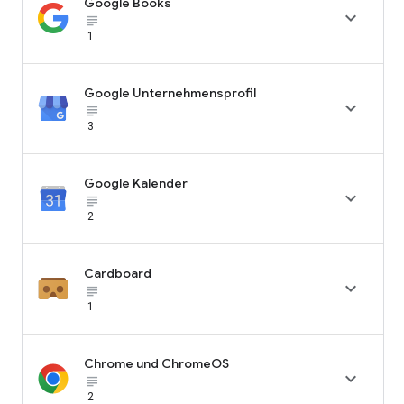
Google Books

subject_black
1
Google Unternehmensprofil

subject_black
3
Google Kalender

subject_black
2
Cardboard

subject_black
1
Chrome und ChromeOS

subject_black
2