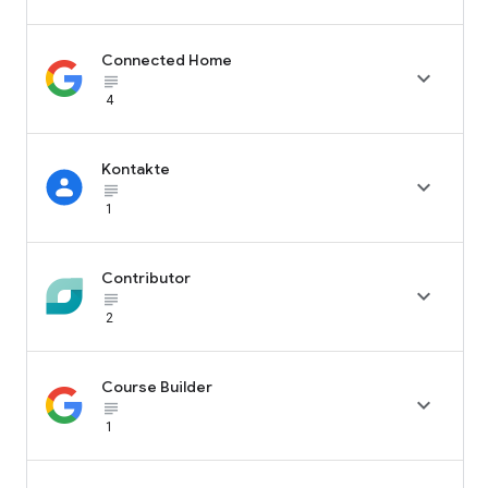
Connected Home

subject_black
4
Kontakte

subject_black
1
Contributor

subject_black
2
Course Builder

subject_black
1