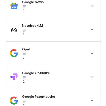
Google News

subject_black
1
NotebookLM

subject_black
2
Opal

subject_black
2
Google Optimize

subject_black
2
Google Patentsuche

subject_black
1