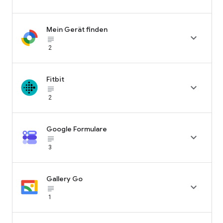
Mein Gerät finden

subject_black
2
Fitbit

subject_black
2
Google Formulare

subject_black
3
Gallery Go

subject_black
1