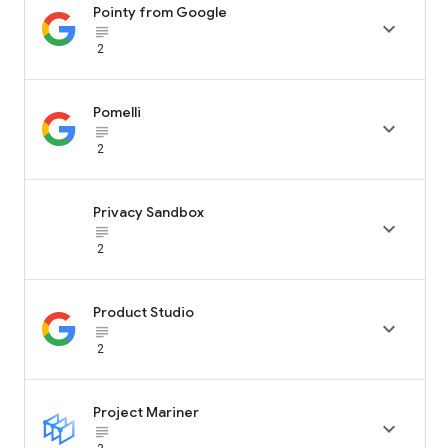
Pointy from Google

subject_black
2
Pomelli

subject_black
2
Privacy Sandbox

subject_black
2
Product Studio

subject_black
2
Project Mariner

subject_black