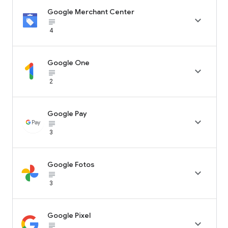
Google Merchant Center

subject_black
4
Google One

subject_black
2
Google Pay

subject_black
3
Google Fotos

subject_black
3
Google Pixel

subject_black