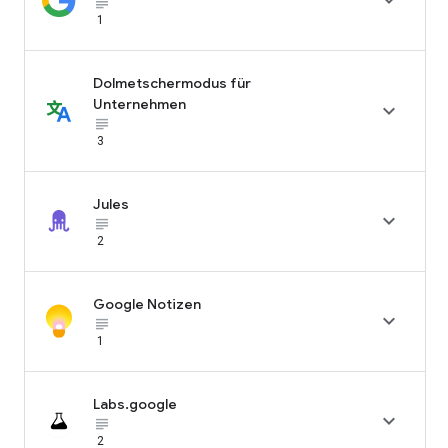

subject_black
1
Dolmetschermodus für
Unternehmen

subject_black
3
Jules

subject_black
2
Google Notizen

subject_black
1
Labs.google

subject_black
2