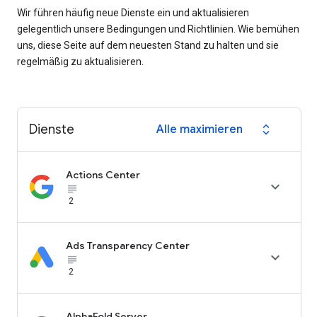
Wir führen häufig neue Dienste ein und aktualisieren
gelegentlich unsere Bedingungen und Richtlinien. Wie bemühen
uns, diese Seite auf dem neuesten Stand zu halten und sie
regelmäßig zu aktualisieren.
Dienste
Alle maximieren
expand_all
Actions Center

subject_black
2
Ads Transparency Center

subject_black
2
AlphaFold Server