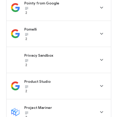
Pointy from Google

subject_black
2
Pomelli

subject_black
2
Privacy Sandbox

subject_black
2
Product Studio

subject_black
2
Project Mariner

subject_black