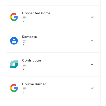
Connected Home

subject_black
4
Kontakte

subject_black
1
Contributor

subject_black
2
Course Builder

subject_black
1