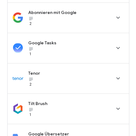
Abonnieren mit Google

subject_black
2
Google Tasks

subject_black
1
Tenor

subject_black
2
Tilt Brush

subject_black
1
Google Übersetzer