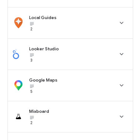
Local Guides

subject_black
2
Looker Studio

subject_black
3
Google Maps

subject_black
5
Mixboard

subject_black
2