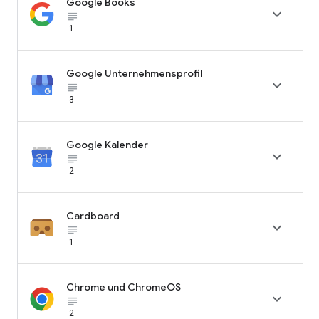
Google Books

subject_black
1
Google Unternehmensprofil

subject_black
3
Google Kalender

subject_black
2
Cardboard

subject_black
1
Chrome und ChromeOS

subject_black
2