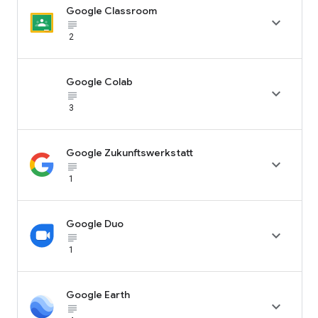
Google Classroom

subject_black
2
Google Colab

subject_black
3
Google Zukunftswerkstatt

subject_black
1
Google Duo

subject_black
1
Google Earth

subject_black