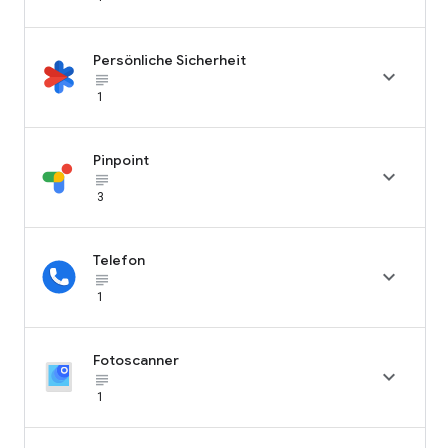
Persönliche Sicherheit

subject_black
1
Pinpoint

subject_black
3
Telefon

subject_black
1
Fotoscanner

subject_black
1