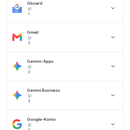
Gboard

subject_black
1
Gmail

subject_black
2
Gemini-Apps

subject_black
2
Gemini Business

subject_black
3
Google-Konto

subject_black
2