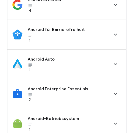

subject_black
4
Android für Barrierefreiheit

subject_black
1
Android Auto

subject_black
1
Android Enterprise Essentials

subject_black
2
Android-Betriebssystem

subject_black
1