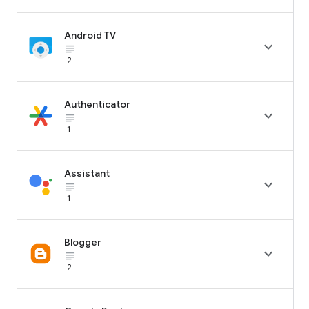
Android TV

subject_black
2
Authenticator

subject_black
1
Assistant

subject_black
1
Blogger

subject_black
2