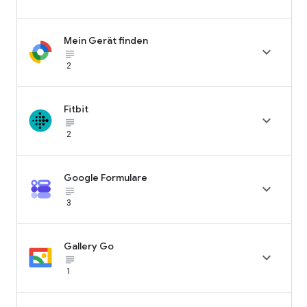
Mein Gerät finden

subject_black
2
Fitbit

subject_black
2
Google Formulare

subject_black
3
Gallery Go

subject_black
1