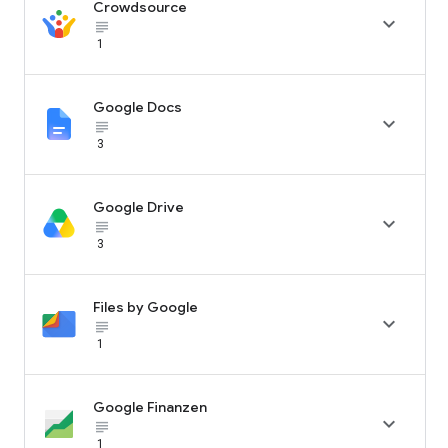
Crowdsource

subject_black
1
Google Docs

subject_black
3
Google Drive

subject_black
3
Files by Google

subject_black
1
Google Finanzen

subject_black
1