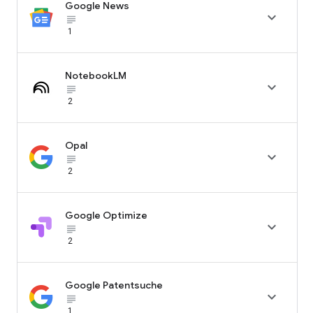
Google News

subject_black
1
NotebookLM

subject_black
2
Opal

subject_black
2
Google Optimize

subject_black
2
Google Patentsuche

subject_black
1