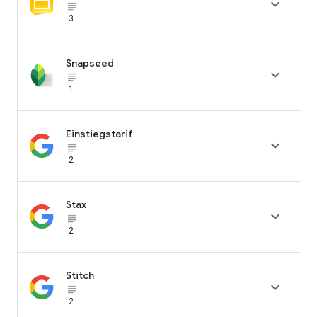

subject_black
3
Snapseed

subject_black
1
Einstiegstarif

subject_black
2
Stax

subject_black
2
Stitch

subject_black
2