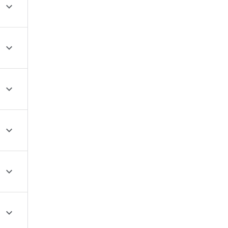





