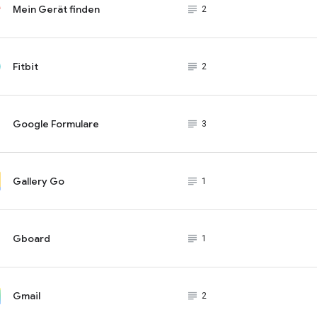
Mein Gerät finden
subject_black
2
Fitbit
subject_black
2
Google Formulare
subject_black
3
Gallery Go
subject_black
1
Gboard
subject_black
1
Gmail
subject_black
2