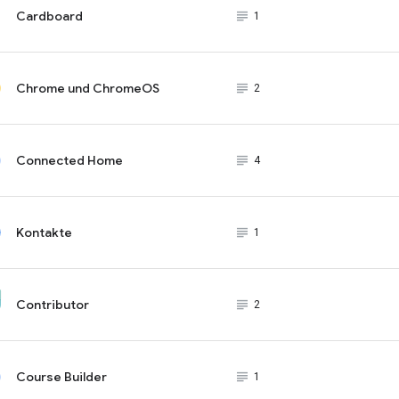
Cardboard
subject_black
1
Chrome und ChromeOS
subject_black
2
Connected Home
subject_black
4
Kontakte
subject_black
1
Contributor
subject_black
2
Course Builder
subject_black
1