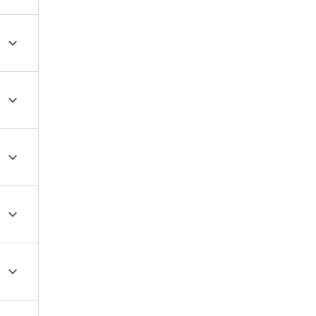




