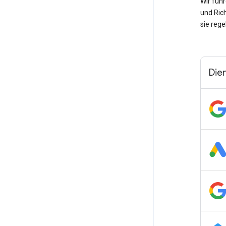
Wir füh
und Ric
sie rege
Die