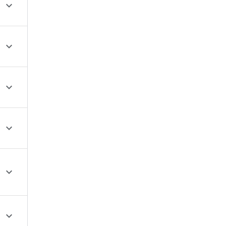





