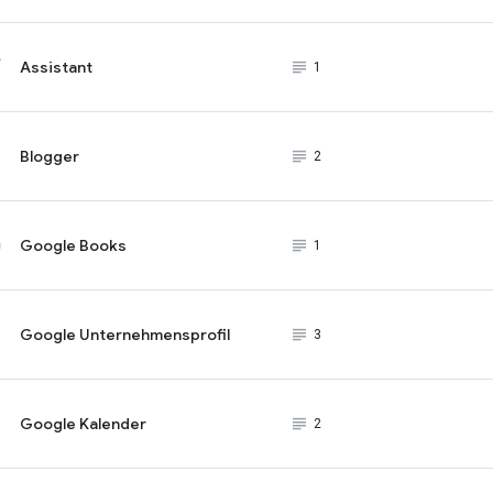
Assistant
subject_black
1
Blogger
subject_black
2
Google Books
subject_black
1
Google Unternehmensprofil
subject_black
3
Google Kalender
subject_black
2