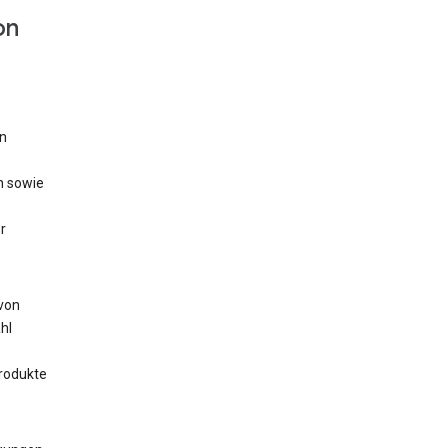
on
n
n sowie
r
 von
hl
rodukte