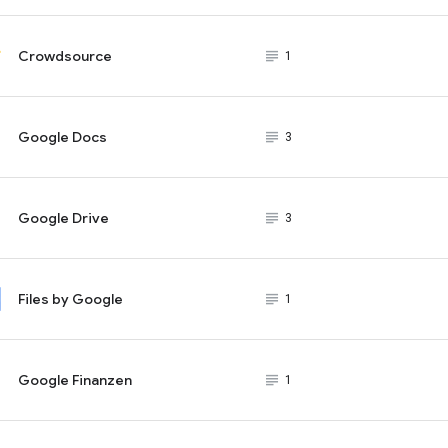
Crowdsource
subject_black
1
Google Docs
subject_black
3
Google Drive
subject_black
3
Files by Google
subject_black
1
Google Finanzen
subject_black
1