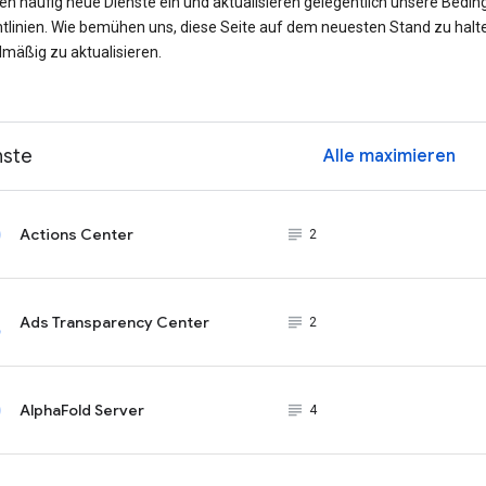
ren häufig neue Dienste ein und aktualisieren gelegentlich unsere Bedi
htlinien. Wie bemühen uns, diese Seite auf dem neuesten Stand zu halt
lmäßig zu aktualisieren.
nste
Alle maximieren
ex
Actions Center
subject_black
2
Ads Transparency Center
subject_black
2
AlphaFold Server
subject_black
4