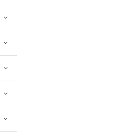




