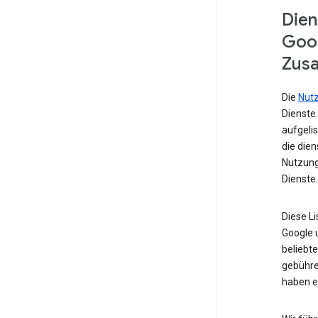
Dien
Goog
Zusa
Die
Nut
Dienste
aufgelis
die die
Nutzung
Dienste.
Diese L
Google u
beliebte
gebühre
haben e