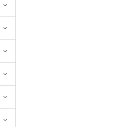





