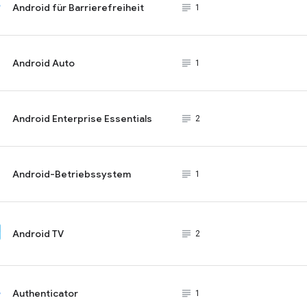
Android für Barrierefreiheit
subject_black
1
Android Auto
subject_black
1
Android Enterprise Essentials
subject_black
2
Android-Betriebssystem
subject_black
1
Android TV
subject_black
2
Authenticator
subject_black
1