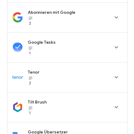
Abonnieren mit Google

subject_black
2
Google Tasks

subject_black
1
Tenor

subject_black
2
Tilt Brush

subject_black
1
Google Übersetzer