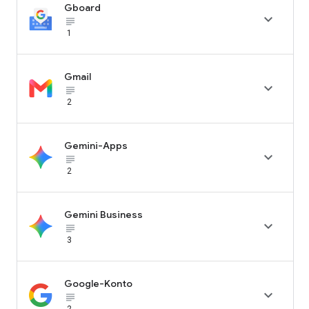
Gboard

subject_black
1
Gmail

subject_black
2
Gemini-Apps

subject_black
2
Gemini Business

subject_black
3
Google-Konto

subject_black
2