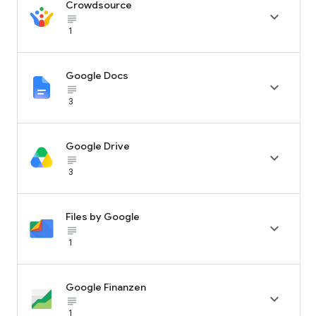
Crowdsource

subject_black
1
Google Docs

subject_black
3
Google Drive

subject_black
3
Files by Google

subject_black
1
Google Finanzen

subject_black
1