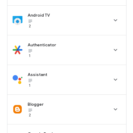
Android TV

subject_black
2
Authenticator

subject_black
1
Assistant

subject_black
1
Blogger

subject_black
2