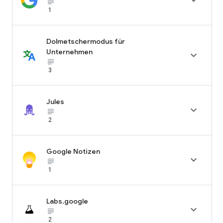

subject_black
1
Dolmetschermodus für
Unternehmen

subject_black
3
Jules

subject_black
2
Google Notizen

subject_black
1
Labs.google

subject_black
2