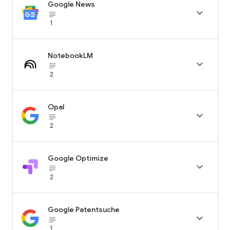
Google News

subject_black
1
NotebookLM

subject_black
2
Opal

subject_black
2
Google Optimize

subject_black
2
Google Patentsuche

subject_black
1