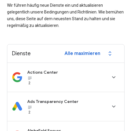
Wir führen häufig neue Dienste ein und aktualisieren
gelegentlich unsere Bedingungen und Richtlinien. Wie bemühen
uns, diese Seite auf dem neuesten Stand zu halten und sie
regelmäßig zu aktualisieren.
Dienste
Alle maximieren
expand_all
Actions Center

subject_black
2
Ads Transparency Center

subject_black
2
AlphaFold Server