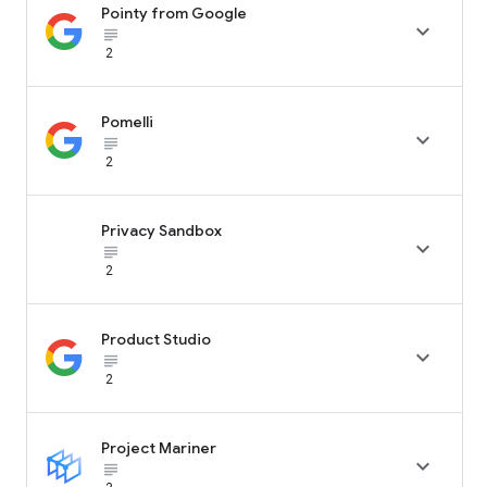
Pointy from Google

subject_black
2
Pomelli

subject_black
2
Privacy Sandbox

subject_black
2
Product Studio

subject_black
2
Project Mariner

subject_black