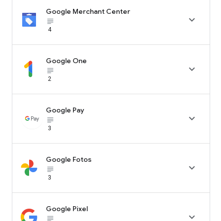
Google Merchant Center

subject_black
4
Google One

subject_black
2
Google Pay

subject_black
3
Google Fotos

subject_black
3
Google Pixel

subject_black