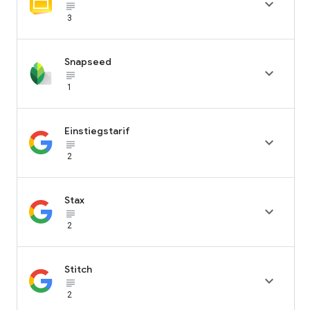

subject_black
3
Snapseed

subject_black
1
Einstiegstarif

subject_black
2
Stax

subject_black
2
Stitch

subject_black
2