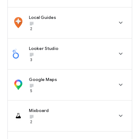
Local Guides

subject_black
2
Looker Studio

subject_black
3
Google Maps

subject_black
5
Mixboard

subject_black
2