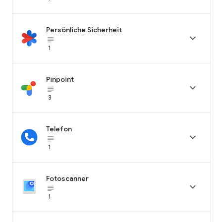
Persönliche Sicherheit

subject_black
1
Pinpoint

subject_black
3
Telefon

subject_black
1
Fotoscanner

subject_black
1