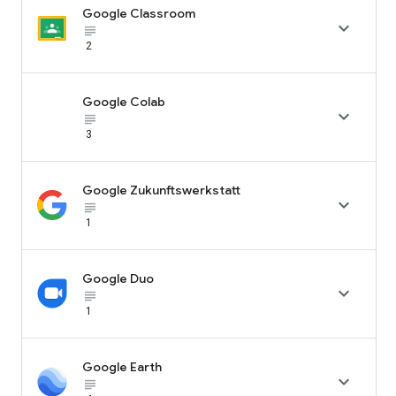
Google Classroom

subject_black
2
Google Colab

subject_black
3
Google Zukunftswerkstatt

subject_black
1
Google Duo

subject_black
1
Google Earth

subject_black