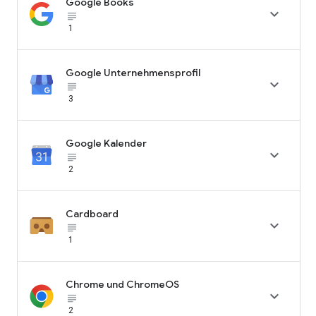
Google Books

subject_black
1
Google Unternehmensprofil

subject_black
3
Google Kalender

subject_black
2
Cardboard

subject_black
1
Chrome und ChromeOS

subject_black
2