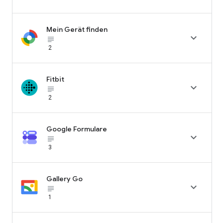
Mein Gerät finden

subject_black
2
Fitbit

subject_black
2
Google Formulare

subject_black
3
Gallery Go

subject_black
1