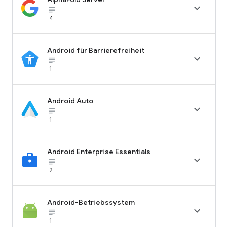

subject_black
4
Android für Barrierefreiheit

subject_black
1
Android Auto

subject_black
1
Android Enterprise Essentials

subject_black
2
Android-Betriebssystem

subject_black
1