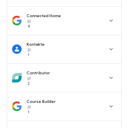
Connected Home

subject_black
4
Kontakte

subject_black
1
Contributor

subject_black
2
Course Builder

subject_black
1