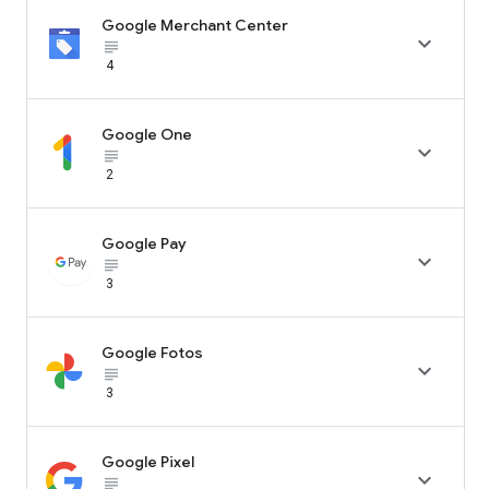
Google Merchant Center

subject_black
4
Google One

subject_black
2
Google Pay

subject_black
3
Google Fotos

subject_black
3
Google Pixel

subject_black