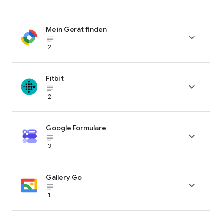
Mein Gerät finden

subject_black
2
Fitbit

subject_black
2
Google Formulare

subject_black
3
Gallery Go

subject_black
1