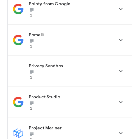
Pointy from Google

subject_black
2
Pomelli

subject_black
2
Privacy Sandbox

subject_black
2
Product Studio

subject_black
2
Project Mariner

subject_black