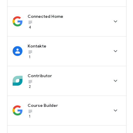
Connected Home

subject_black
4
Kontakte

subject_black
1
Contributor

subject_black
2
Course Builder

subject_black
1