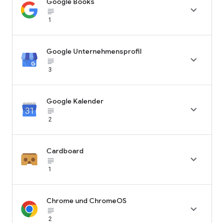
Google Books

subject_black
1
Google Unternehmensprofil

subject_black
3
Google Kalender

subject_black
2
Cardboard

subject_black
1
Chrome und ChromeOS

subject_black
2