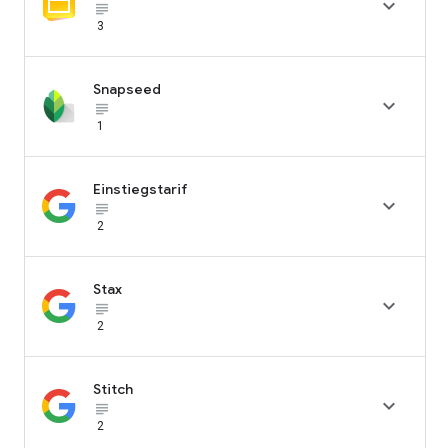

subject_black
3
Snapseed

subject_black
1
Einstiegstarif

subject_black
2
Stax

subject_black
2
Stitch

subject_black
2