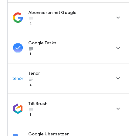
Abonnieren mit Google

subject_black
2
Google Tasks

subject_black
1
Tenor

subject_black
2
Tilt Brush

subject_black
1
Google Übersetzer