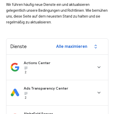
Wir führen häufig neue Dienste ein und aktualisieren
gelegentlich unsere Bedingungen und Richtlinien. Wie bemühen
uns, diese Seite auf dem neuesten Stand zu halten und sie
regelmäßig zu aktualisieren.
Dienste
Alle maximieren
expand_all
Actions Center

subject_black
2
Ads Transparency Center

subject_black
2
AlphaFold Server