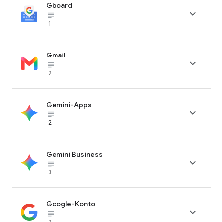
Gboard

subject_black
1
Gmail

subject_black
2
Gemini-Apps

subject_black
2
Gemini Business

subject_black
3
Google-Konto

subject_black
2