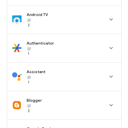
Android TV

subject_black
2
Authenticator

subject_black
1
Assistant

subject_black
1
Blogger

subject_black
2