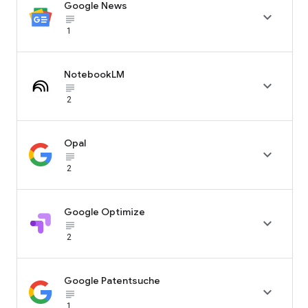
Google News

subject_black
1
NotebookLM

subject_black
2
Opal

subject_black
2
Google Optimize

subject_black
2
Google Patentsuche

subject_black
1