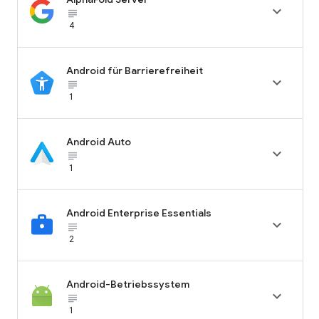

subject_black
4
Android für Barrierefreiheit

subject_black
1
Android Auto

subject_black
1
Android Enterprise Essentials

subject_black
2
Android-Betriebssystem

subject_black
1