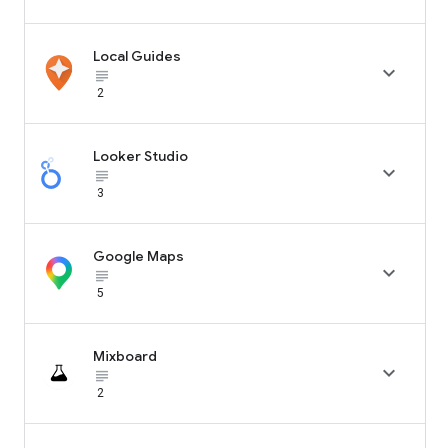
Local Guides

subject_black
2
Looker Studio

subject_black
3
Google Maps

subject_black
5
Mixboard

subject_black
2