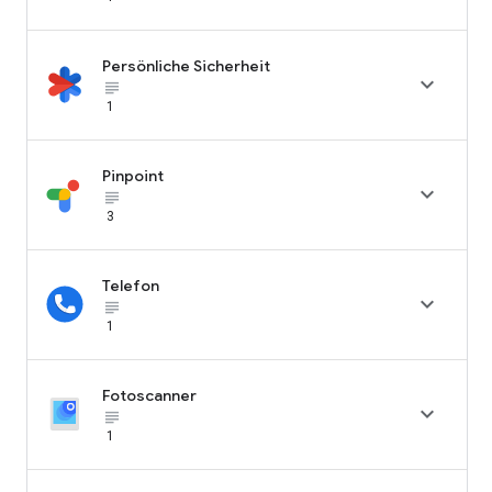
Persönliche Sicherheit

subject_black
1
Pinpoint

subject_black
3
Telefon

subject_black
1
Fotoscanner

subject_black
1