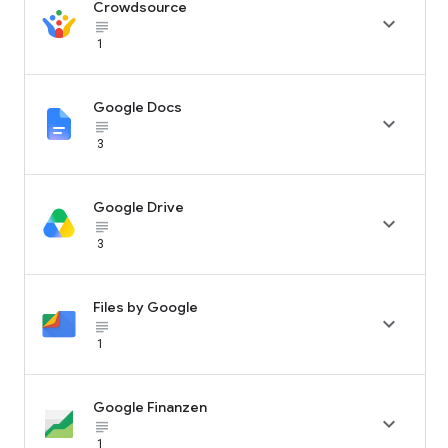
Crowdsource

subject_black
1
Google Docs

subject_black
3
Google Drive

subject_black
3
Files by Google

subject_black
1
Google Finanzen

subject_black
1