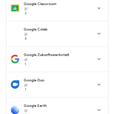
Google Classroom

subject_black
2
Google Colab

subject_black
3
Google Zukunftswerkstatt

subject_black
1
Google Duo

subject_black
1
Google Earth

subject_black