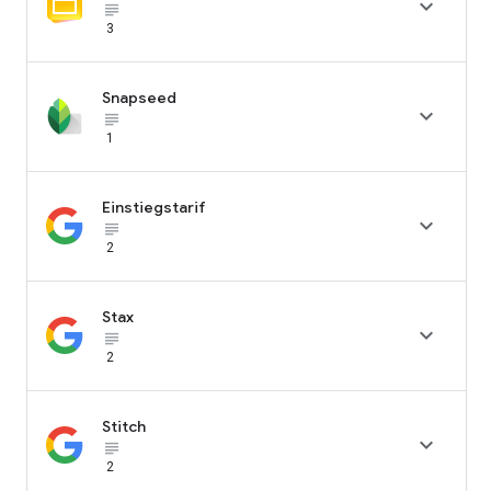

subject_black
3
Snapseed

subject_black
1
Einstiegstarif

subject_black
2
Stax

subject_black
2
Stitch

subject_black
2