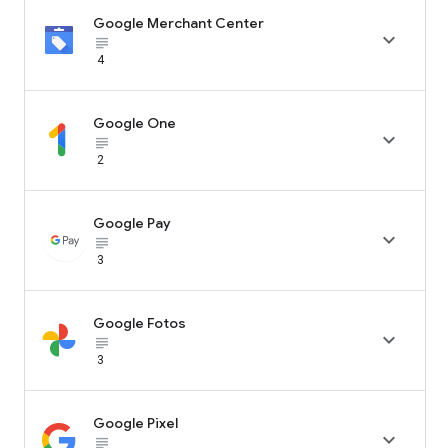
Google Merchant Center

subject_black
4
Google One

subject_black
2
Google Pay

subject_black
3
Google Fotos

subject_black
3
Google Pixel

subject_black