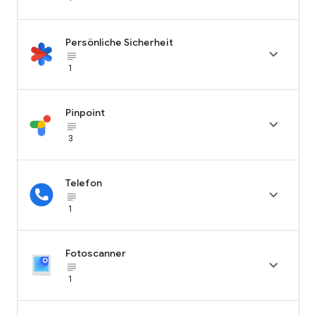
Persönliche Sicherheit

subject_black
1
Pinpoint

subject_black
3
Telefon

subject_black
1
Fotoscanner

subject_black
1