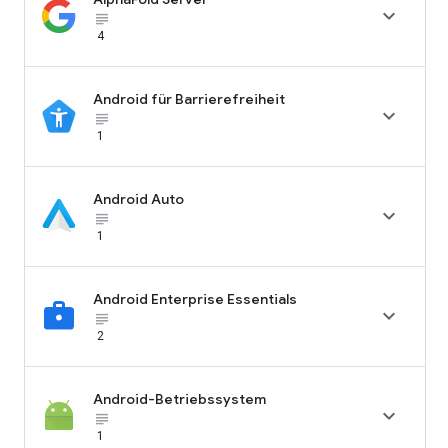

subject_black
4
Android für Barrierefreiheit

subject_black
1
Android Auto

subject_black
1
Android Enterprise Essentials

subject_black
2
Android-Betriebssystem

subject_black
1