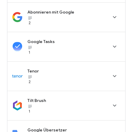
Abonnieren mit Google

subject_black
2
Google Tasks

subject_black
1
Tenor

subject_black
2
Tilt Brush

subject_black
1
Google Übersetzer