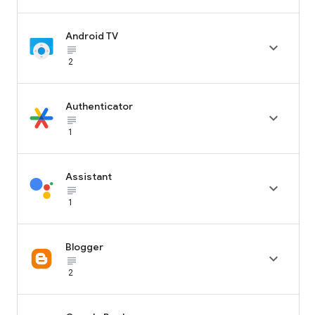
Android TV

subject_black
2
Authenticator

subject_black
1
Assistant

subject_black
1
Blogger

subject_black
2