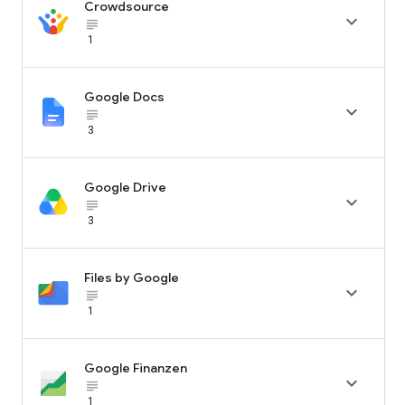
Crowdsource

subject_black
1
Google Docs

subject_black
3
Google Drive

subject_black
3
Files by Google

subject_black
1
Google Finanzen

subject_black
1