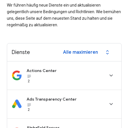
Wir führen häufig neue Dienste ein und aktualisieren
gelegentlich unsere Bedingungen und Richtlinien. Wie bemühen
uns, diese Seite auf dem neuesten Stand zu halten und sie
regelmäßig zu aktualisieren.
Dienste
Alle maximieren
expand_all
Actions Center

subject_black
2
Ads Transparency Center

subject_black
2
AlphaFold Server