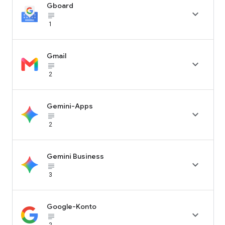
Gboard

subject_black
1
Gmail

subject_black
2
Gemini-Apps

subject_black
2
Gemini Business

subject_black
3
Google-Konto

subject_black
2