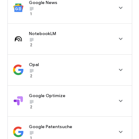
Google News

subject_black
1
NotebookLM

subject_black
2
Opal

subject_black
2
Google Optimize

subject_black
2
Google Patentsuche

subject_black
1