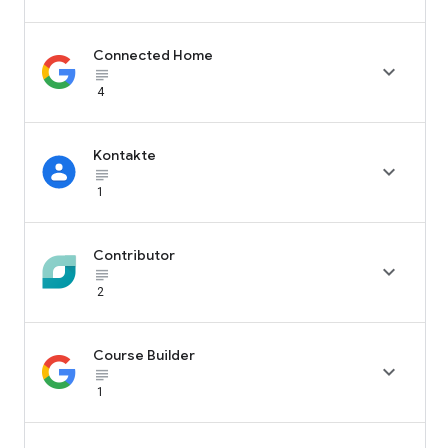
Connected Home

subject_black
4
Kontakte

subject_black
1
Contributor

subject_black
2
Course Builder

subject_black
1