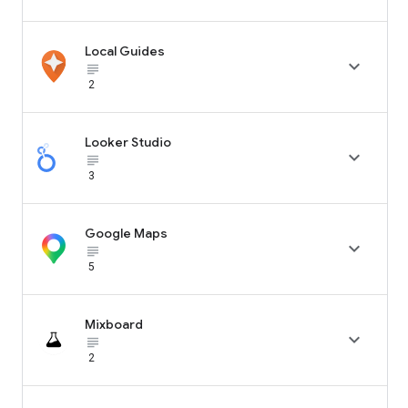
Local Guides

subject_black
2
Looker Studio

subject_black
3
Google Maps

subject_black
5
Mixboard

subject_black
2