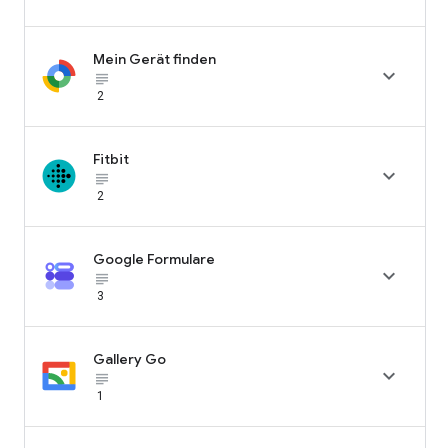
Mein Gerät finden

subject_black
2
Fitbit

subject_black
2
Google Formulare

subject_black
3
Gallery Go

subject_black
1