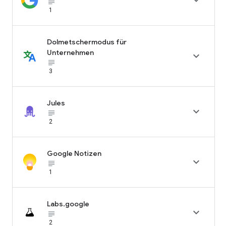

subject_black
1
Dolmetschermodus für
Unternehmen

subject_black
3
Jules

subject_black
2
Google Notizen

subject_black
1
Labs.google

subject_black
2