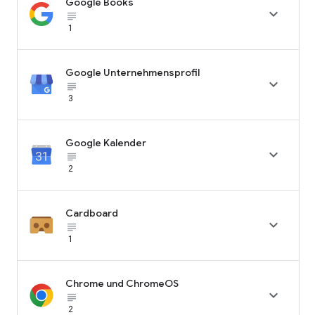
Google Books

subject_black
1
Google Unternehmensprofil

subject_black
3
Google Kalender

subject_black
2
Cardboard

subject_black
1
Chrome und ChromeOS

subject_black
2