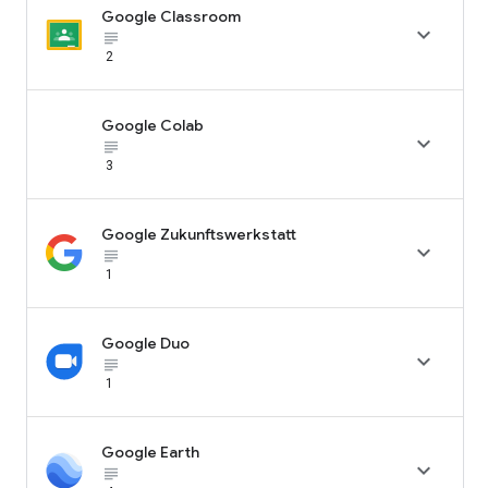
Google Classroom

subject_black
2
Google Colab

subject_black
3
Google Zukunftswerkstatt

subject_black
1
Google Duo

subject_black
1
Google Earth

subject_black