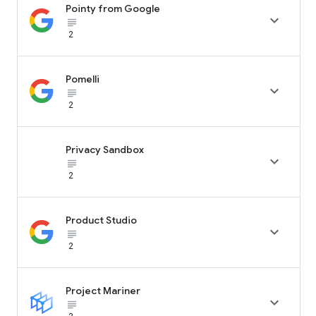
Pointy from Google

subject_black
2
Pomelli

subject_black
2
Privacy Sandbox

subject_black
2
Product Studio

subject_black
2
Project Mariner

subject_black