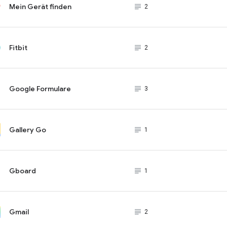
Mein Gerät finden
subject_black
2
Fitbit
subject_black
2
Google Formulare
subject_black
3
Gallery Go
subject_black
1
Gboard
subject_black
1
Gmail
subject_black
2