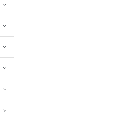





