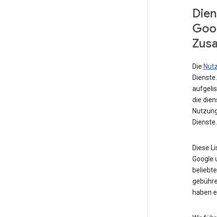
Dien
Goog
Zusa
Die
Nut
Dienste
aufgelis
die die
Nutzung
Dienste.
Diese L
Google u
beliebte
gebühre
haben e