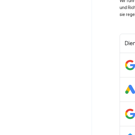
Wir füh
und Ric
sie rege
Die