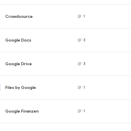
Crowdsource
subject_black
1
Google Docs
subject_black
3
Google Drive
subject_black
3
Files by Google
subject_black
1
Google Finanzen
subject_black
1