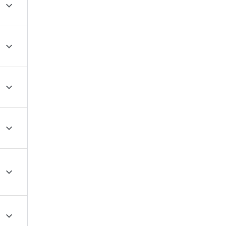





