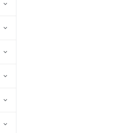





