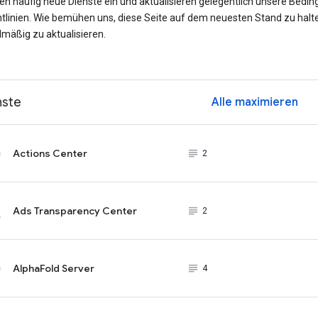
ren häufig neue Dienste ein und aktualisieren gelegentlich unsere Bedi
htlinien. Wie bemühen uns, diese Seite auf dem neuesten Stand zu halt
lmäßig zu aktualisieren.
nste
Alle maximieren
ex
Actions Center
subject_black
2
Ads Transparency Center
subject_black
2
AlphaFold Server
subject_black
4