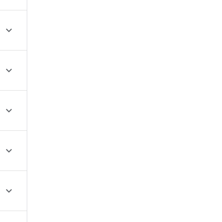




