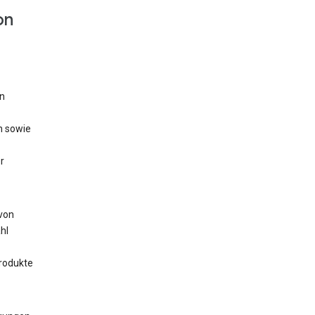
on
n
n sowie
r
 von
hl
rodukte