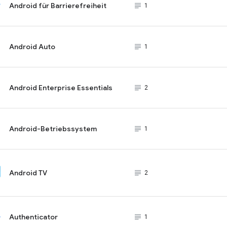
Android für Barrierefreiheit
subject_black
1
Android Auto
subject_black
1
Android Enterprise Essentials
subject_black
2
Android-Betriebssystem
subject_black
1
Android TV
subject_black
2
Authenticator
subject_black
1