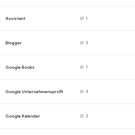
Assistant
subject_black
1
Blogger
subject_black
2
Google Books
subject_black
1
Google Unternehmensprofil
subject_black
3
Google Kalender
subject_black
2