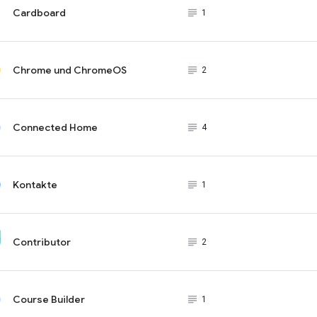
Cardboard
subject_black
1
Chrome und ChromeOS
subject_black
2
Connected Home
subject_black
4
Kontakte
subject_black
1
Contributor
subject_black
2
Course Builder
subject_black
1