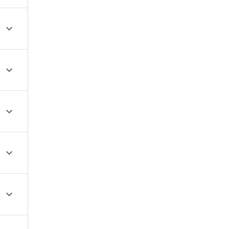




