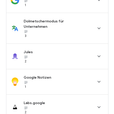

subject_black
1
Dolmetschermodus für
Unternehmen

subject_black
3
Jules

subject_black
2
Google Notizen

subject_black
1
Labs.google

subject_black
2