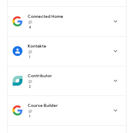
Connected Home

subject_black
4
Kontakte

subject_black
1
Contributor

subject_black
2
Course Builder

subject_black
1