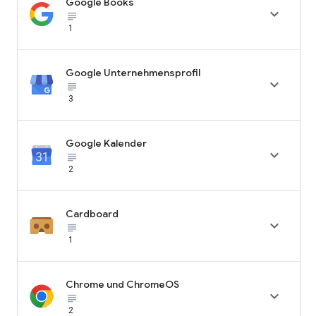
Google Books

subject_black
1
Google Unternehmensprofil

subject_black
3
Google Kalender

subject_black
2
Cardboard

subject_black
1
Chrome und ChromeOS

subject_black
2