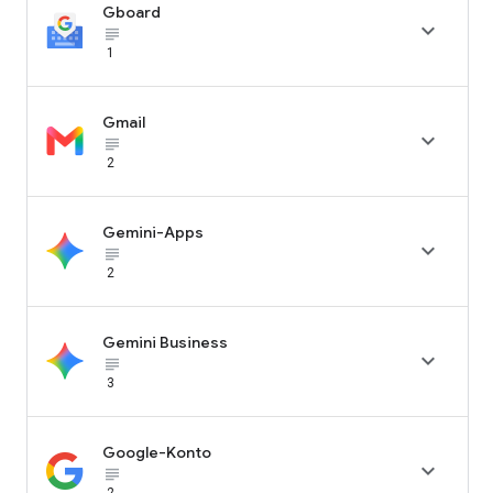
Gboard

subject_black
1
Gmail

subject_black
2
Gemini-Apps

subject_black
2
Gemini Business

subject_black
3
Google-Konto

subject_black
2