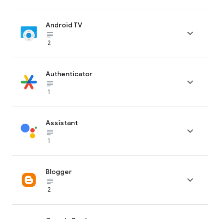
Android TV

subject_black
2
Authenticator

subject_black
1
Assistant

subject_black
1
Blogger

subject_black
2