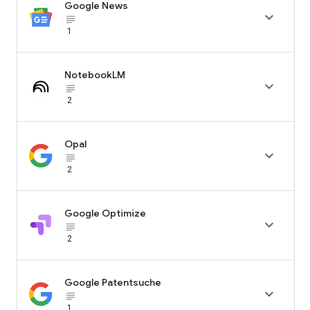
Google News

subject_black
1
NotebookLM

subject_black
2
Opal

subject_black
2
Google Optimize

subject_black
2
Google Patentsuche

subject_black
1