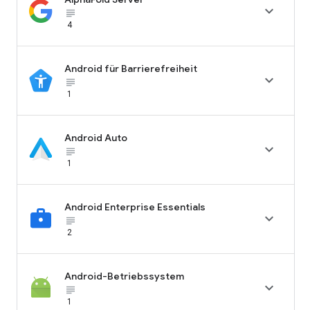

subject_black
4
Android für Barrierefreiheit

subject_black
1
Android Auto

subject_black
1
Android Enterprise Essentials

subject_black
2
Android-Betriebssystem

subject_black
1