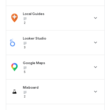
Local Guides

subject_black
2
Looker Studio

subject_black
3
Google Maps

subject_black
5
Mixboard

subject_black
2