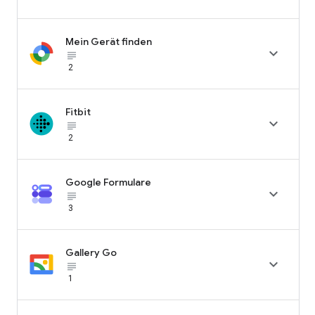
Mein Gerät finden

subject_black
2
Fitbit

subject_black
2
Google Formulare

subject_black
3
Gallery Go

subject_black
1