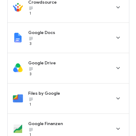
Crowdsource

subject_black
1
Google Docs

subject_black
3
Google Drive

subject_black
3
Files by Google

subject_black
1
Google Finanzen

subject_black
1