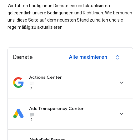
Wir führen häufig neue Dienste ein und aktualisieren
gelegentlich unsere Bedingungen und Richtlinien. Wie bemühen
uns, diese Seite auf dem neuesten Stand zu halten und sie
regelmäßig zu aktualisieren.
Dienste
Alle maximieren
expand_all
Actions Center

subject_black
2
Ads Transparency Center

subject_black
2
AlphaFold Server