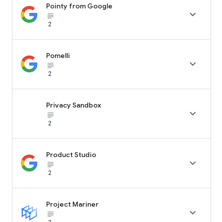
Pointy from Google

subject_black
2
Pomelli

subject_black
2
Privacy Sandbox

subject_black
2
Product Studio

subject_black
2
Project Mariner

subject_black