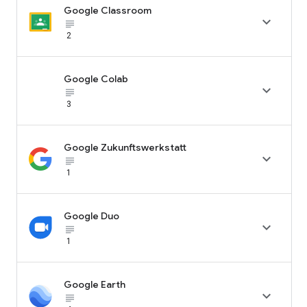
Google Classroom

subject_black
2
Google Colab

subject_black
3
Google Zukunftswerkstatt

subject_black
1
Google Duo

subject_black
1
Google Earth

subject_black