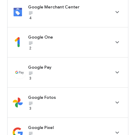
Google Merchant Center

subject_black
4
Google One

subject_black
2
Google Pay

subject_black
3
Google Fotos

subject_black
3
Google Pixel

subject_black