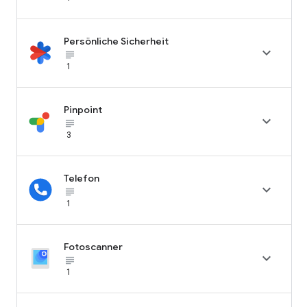
Persönliche Sicherheit

subject_black
1
Pinpoint

subject_black
3
Telefon

subject_black
1
Fotoscanner

subject_black
1