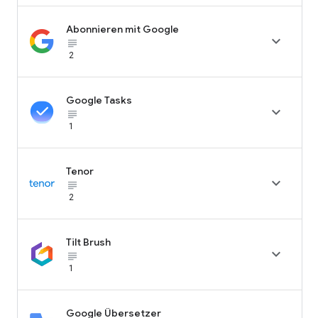
Abonnieren mit Google

subject_black
2
Google Tasks

subject_black
1
Tenor

subject_black
2
Tilt Brush

subject_black
1
Google Übersetzer