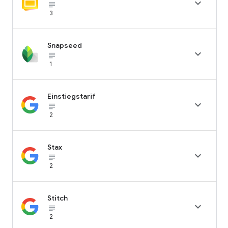

subject_black
3
Snapseed

subject_black
1
Einstiegstarif

subject_black
2
Stax

subject_black
2
Stitch

subject_black
2