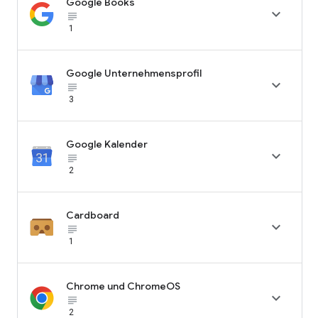
Google Books

subject_black
1
Google Unternehmensprofil

subject_black
3
Google Kalender

subject_black
2
Cardboard

subject_black
1
Chrome und ChromeOS

subject_black
2