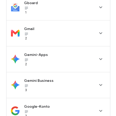
Gboard

subject_black
1
Gmail

subject_black
2
Gemini-Apps

subject_black
2
Gemini Business

subject_black
3
Google-Konto

subject_black
2