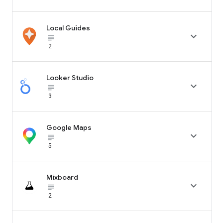
Local Guides

subject_black
2
Looker Studio

subject_black
3
Google Maps

subject_black
5
Mixboard

subject_black
2