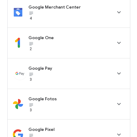
Google Merchant Center

subject_black
4
Google One

subject_black
2
Google Pay

subject_black
3
Google Fotos

subject_black
3
Google Pixel

subject_black