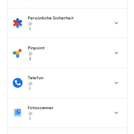
Persönliche Sicherheit

subject_black
1
Pinpoint

subject_black
3
Telefon

subject_black
1
Fotoscanner

subject_black
1