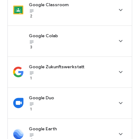
Google Classroom

subject_black
2
Google Colab

subject_black
3
Google Zukunftswerkstatt

subject_black
1
Google Duo

subject_black
1
Google Earth

subject_black