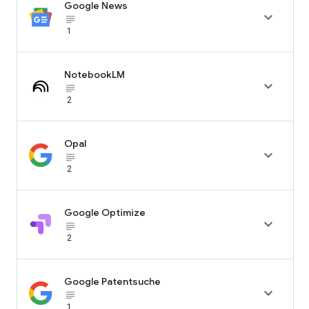
Google News

subject_black
1
NotebookLM

subject_black
2
Opal

subject_black
2
Google Optimize

subject_black
2
Google Patentsuche

subject_black
1