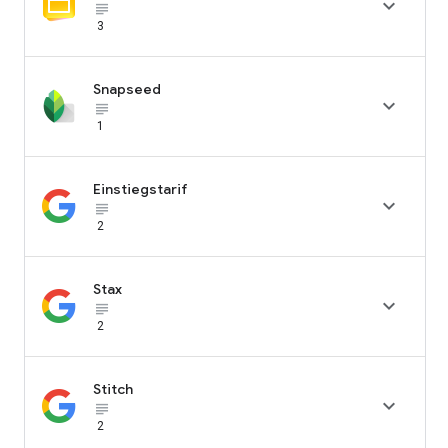

subject_black
3
Snapseed

subject_black
1
Einstiegstarif

subject_black
2
Stax

subject_black
2
Stitch

subject_black
2