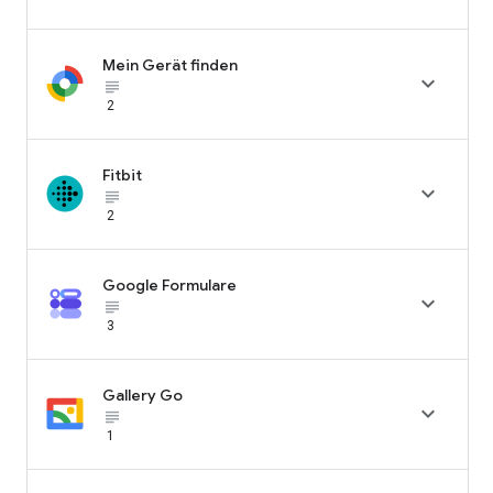
Mein Gerät finden

subject_black
2
Fitbit

subject_black
2
Google Formulare

subject_black
3
Gallery Go

subject_black
1