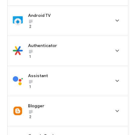
Android TV

subject_black
2
Authenticator

subject_black
1
Assistant

subject_black
1
Blogger

subject_black
2