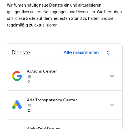
Wir führen häufig neue Dienste ein und aktualisieren
gelegentlich unsere Bedingungen und Richtlinien. Wie bemühen
uns, diese Seite auf dem neuesten Stand zu halten und sie
regelmäßig zu aktualisieren.
Dienste
Alle maximieren
expand_all
Actions Center

subject_black
2
Ads Transparency Center

subject_black
2
AlphaFold Server