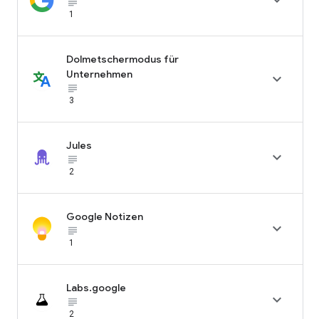

subject_black
1
Dolmetschermodus für
Unternehmen

subject_black
3
Jules

subject_black
2
Google Notizen

subject_black
1
Labs.google

subject_black
2