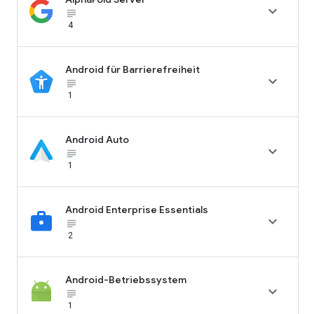

subject_black
4
Android für Barrierefreiheit

subject_black
1
Android Auto

subject_black
1
Android Enterprise Essentials

subject_black
2
Android-Betriebssystem

subject_black
1