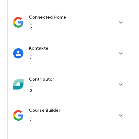
Connected Home

subject_black
4
Kontakte

subject_black
1
Contributor

subject_black
2
Course Builder

subject_black
1