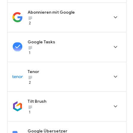
Abonnieren mit Google

subject_black
2
Google Tasks

subject_black
1
Tenor

subject_black
2
Tilt Brush

subject_black
1
Google Übersetzer