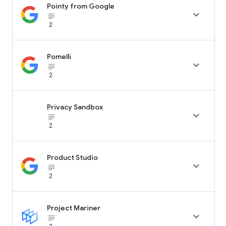
Pointy from Google

subject_black
2
Pomelli

subject_black
2
Privacy Sandbox

subject_black
2
Product Studio

subject_black
2
Project Mariner

subject_black