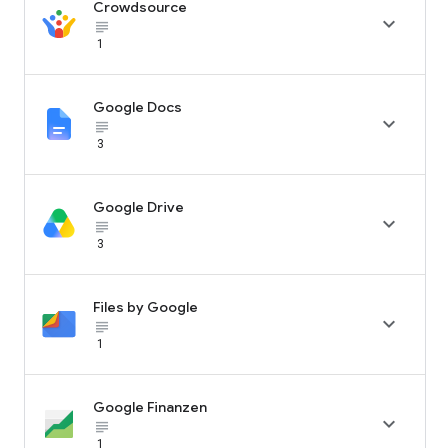
Crowdsource

subject_black
1
Google Docs

subject_black
3
Google Drive

subject_black
3
Files by Google

subject_black
1
Google Finanzen

subject_black
1