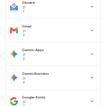
Gboard

subject_black
1
Gmail

subject_black
2
Gemini-Apps

subject_black
2
Gemini Business

subject_black
3
Google-Konto

subject_black
2