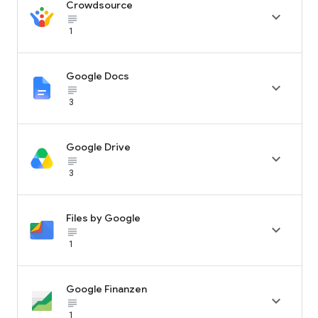
Crowdsource

subject_black
1
Google Docs

subject_black
3
Google Drive

subject_black
3
Files by Google

subject_black
1
Google Finanzen

subject_black
1