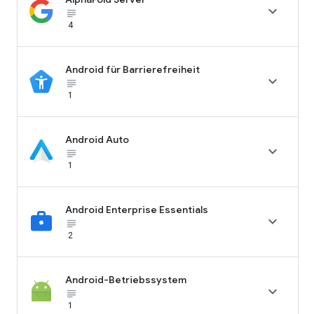

subject_black
4
Android für Barrierefreiheit

subject_black
1
Android Auto

subject_black
1
Android Enterprise Essentials

subject_black
2
Android-Betriebssystem

subject_black
1