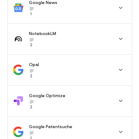
Google News

subject_black
1
NotebookLM

subject_black
2
Opal

subject_black
2
Google Optimize

subject_black
2
Google Patentsuche

subject_black
1