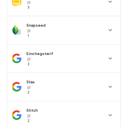

subject_black
3
Snapseed

subject_black
1
Einstiegstarif

subject_black
2
Stax

subject_black
2
Stitch

subject_black
2