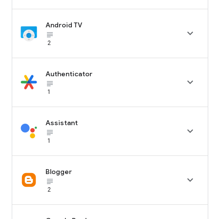
Android TV

subject_black
2
Authenticator

subject_black
1
Assistant

subject_black
1
Blogger

subject_black
2