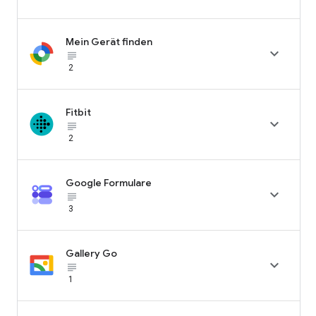
Mein Gerät finden

subject_black
2
Fitbit

subject_black
2
Google Formulare

subject_black
3
Gallery Go

subject_black
1