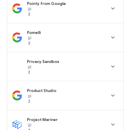
Pointy from Google

subject_black
2
Pomelli

subject_black
2
Privacy Sandbox

subject_black
2
Product Studio

subject_black
2
Project Mariner

subject_black