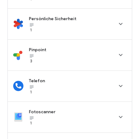
Persönliche Sicherheit

subject_black
1
Pinpoint

subject_black
3
Telefon

subject_black
1
Fotoscanner

subject_black
1