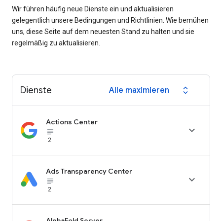
Wir führen häufig neue Dienste ein und aktualisieren
gelegentlich unsere Bedingungen und Richtlinien. Wie bemühen
uns, diese Seite auf dem neuesten Stand zu halten und sie
regelmäßig zu aktualisieren.
Dienste
Alle maximieren
expand_all
Actions Center

subject_black
2
Ads Transparency Center

subject_black
2
AlphaFold Server