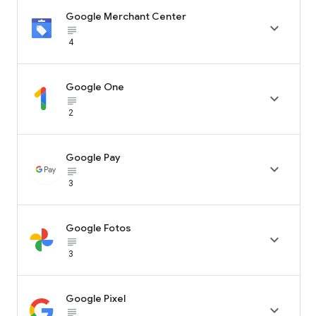
Google Merchant Center

subject_black
4
Google One

subject_black
2
Google Pay

subject_black
3
Google Fotos

subject_black
3
Google Pixel

subject_black