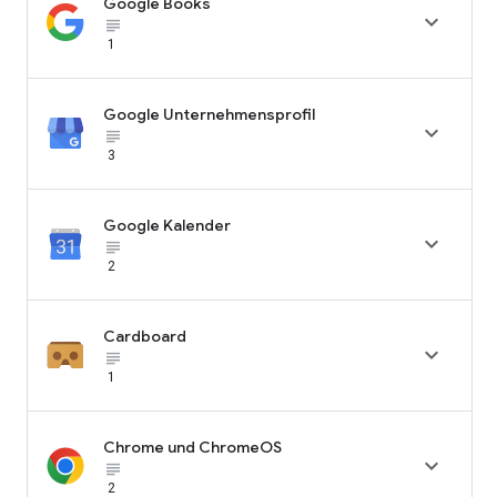
Google Books

subject_black
1
Google Unternehmensprofil

subject_black
3
Google Kalender

subject_black
2
Cardboard

subject_black
1
Chrome und ChromeOS

subject_black
2