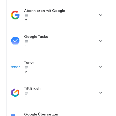
Abonnieren mit Google

subject_black
2
Google Tasks

subject_black
1
Tenor

subject_black
2
Tilt Brush

subject_black
1
Google Übersetzer