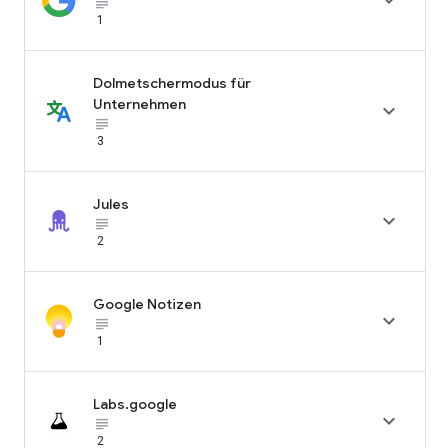

subject_black
1
Dolmetschermodus für
Unternehmen

subject_black
3
Jules

subject_black
2
Google Notizen

subject_black
1
Labs.google

subject_black
2