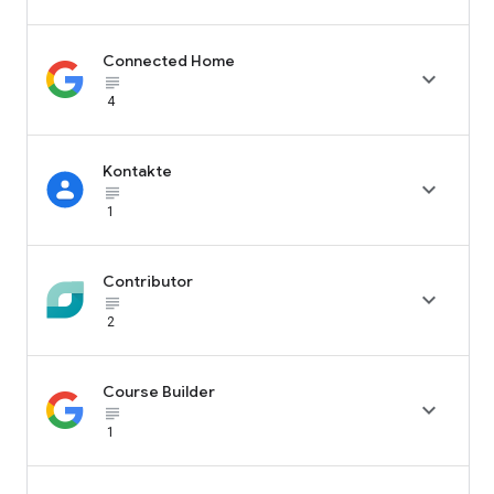
Connected Home

subject_black
4
Kontakte

subject_black
1
Contributor

subject_black
2
Course Builder

subject_black
1