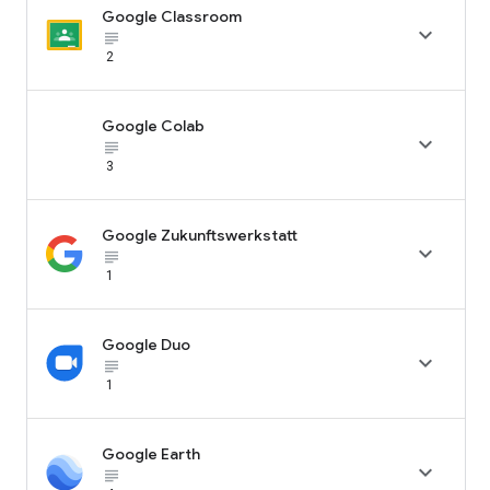
Google Classroom

subject_black
2
Google Colab

subject_black
3
Google Zukunftswerkstatt

subject_black
1
Google Duo

subject_black
1
Google Earth

subject_black