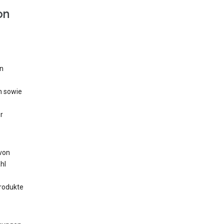
on
n
n sowie
r
 von
hl
rodukte