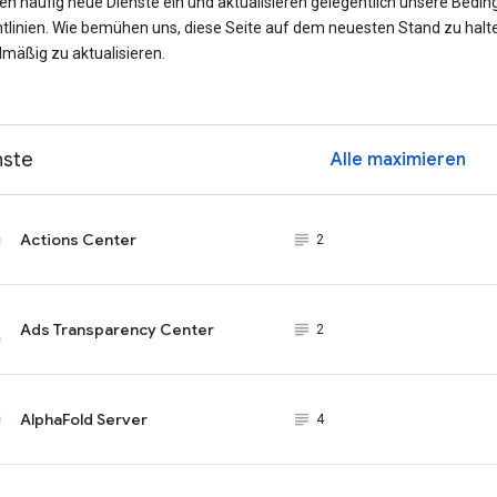
ren häufig neue Dienste ein und aktualisieren gelegentlich unsere Bedi
htlinien. Wie bemühen uns, diese Seite auf dem neuesten Stand zu halt
lmäßig zu aktualisieren.
nste
Alle maximieren
ex
Actions Center
subject_black
2
Ads Transparency Center
subject_black
2
AlphaFold Server
subject_black
4