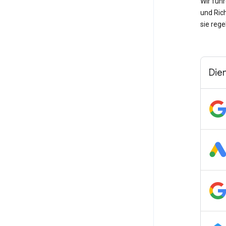
Wir füh
und Ric
sie rege
Die