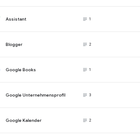
Assistant
subject_black
1
Blogger
subject_black
2
Google Books
subject_black
1
Google Unternehmensprofil
subject_black
3
Google Kalender
subject_black
2