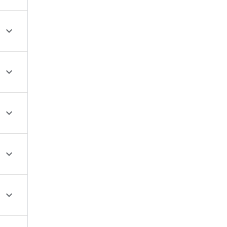




