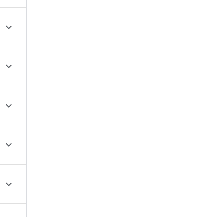




