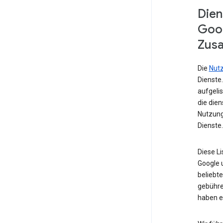
Dien
Goog
Zusa
Die
Nut
Dienste
aufgelis
die die
Nutzung
Dienste.
Diese L
Google u
beliebte
gebühre
haben e