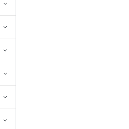





