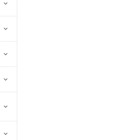





