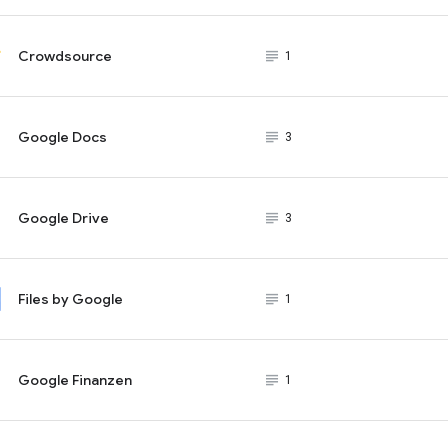
Crowdsource
subject_black
1
Google Docs
subject_black
3
Google Drive
subject_black
3
Files by Google
subject_black
1
Google Finanzen
subject_black
1