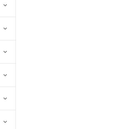





