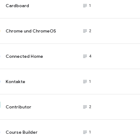
Cardboard
subject_black
1
Chrome und ChromeOS
subject_black
2
Connected Home
subject_black
4
Kontakte
subject_black
1
Contributor
subject_black
2
Course Builder
subject_black
1