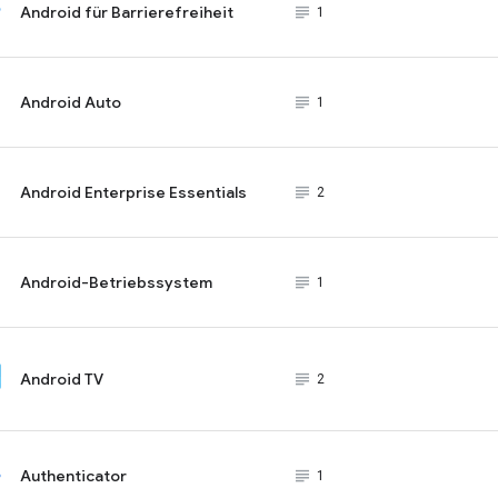
Android für Barrierefreiheit
subject_black
1
Android Auto
subject_black
1
Android Enterprise Essentials
subject_black
2
Android-Betriebssystem
subject_black
1
Android TV
subject_black
2
Authenticator
subject_black
1