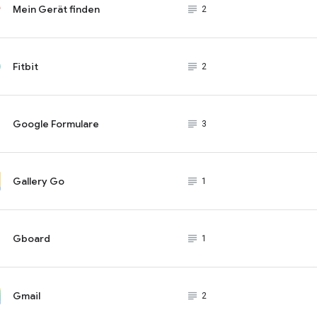
Mein Gerät finden
subject_black
2
Fitbit
subject_black
2
Google Formulare
subject_black
3
Gallery Go
subject_black
1
Gboard
subject_black
1
Gmail
subject_black
2