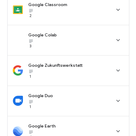
Google Classroom

subject_black
2
Google Colab

subject_black
3
Google Zukunftswerkstatt

subject_black
1
Google Duo

subject_black
1
Google Earth

subject_black