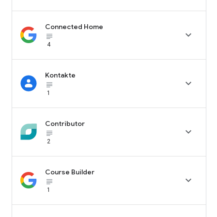
Connected Home

subject_black
4
Kontakte

subject_black
1
Contributor

subject_black
2
Course Builder

subject_black
1