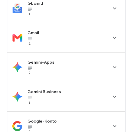
Gboard

subject_black
1
Gmail

subject_black
2
Gemini-Apps

subject_black
2
Gemini Business

subject_black
3
Google-Konto

subject_black
2