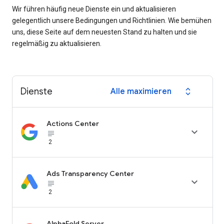
Wir führen häufig neue Dienste ein und aktualisieren
gelegentlich unsere Bedingungen und Richtlinien. Wie bemühen
uns, diese Seite auf dem neuesten Stand zu halten und sie
regelmäßig zu aktualisieren.
Dienste
Alle maximieren
expand_all
Actions Center

subject_black
2
Ads Transparency Center

subject_black
2
AlphaFold Server