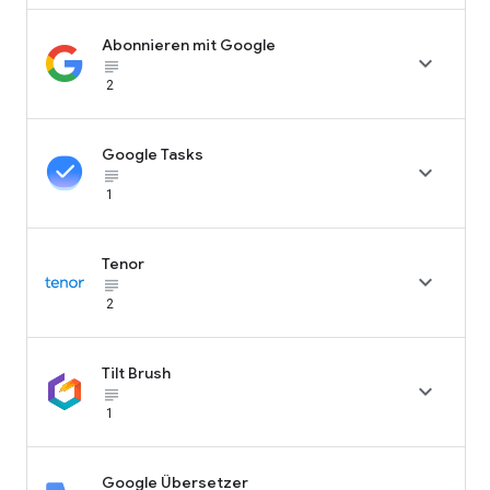
Abonnieren mit Google

subject_black
2
Google Tasks

subject_black
1
Tenor

subject_black
2
Tilt Brush

subject_black
1
Google Übersetzer