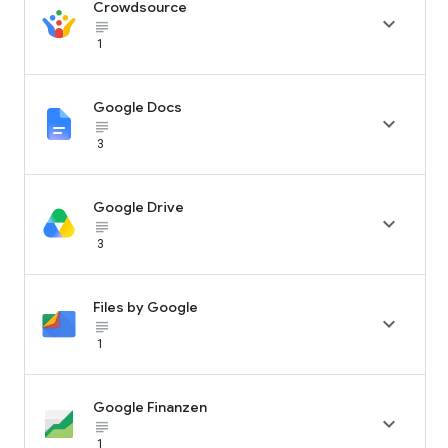
Crowdsource

subject_black
1
Google Docs

subject_black
3
Google Drive

subject_black
3
Files by Google

subject_black
1
Google Finanzen

subject_black
1