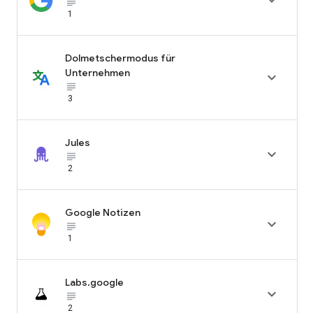

subject_black
1
Dolmetschermodus für
Unternehmen

subject_black
3
Jules

subject_black
2
Google Notizen

subject_black
1
Labs.google

subject_black
2