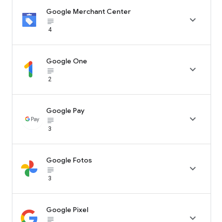
Google Merchant Center

subject_black
4
Google One

subject_black
2
Google Pay

subject_black
3
Google Fotos

subject_black
3
Google Pixel

subject_black