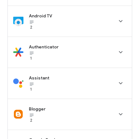
Android TV

subject_black
2
Authenticator

subject_black
1
Assistant

subject_black
1
Blogger

subject_black
2