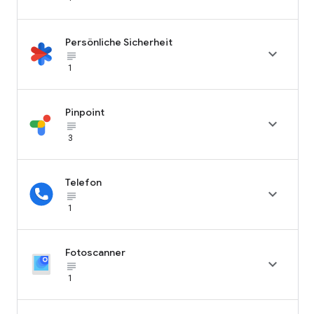
Persönliche Sicherheit

subject_black
1
Pinpoint

subject_black
3
Telefon

subject_black
1
Fotoscanner

subject_black
1