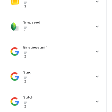

subject_black
3
Snapseed

subject_black
1
Einstiegstarif

subject_black
2
Stax

subject_black
2
Stitch

subject_black
2