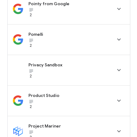
Pointy from Google

subject_black
2
Pomelli

subject_black
2
Privacy Sandbox

subject_black
2
Product Studio

subject_black
2
Project Mariner

subject_black