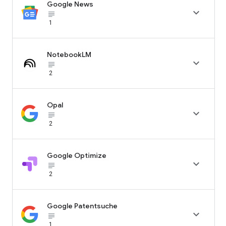
Google News

subject_black
1
NotebookLM

subject_black
2
Opal

subject_black
2
Google Optimize

subject_black
2
Google Patentsuche

subject_black
1