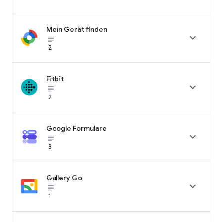
Mein Gerät finden

subject_black
2
Fitbit

subject_black
2
Google Formulare

subject_black
3
Gallery Go

subject_black
1