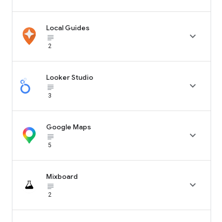
Local Guides

subject_black
2
Looker Studio

subject_black
3
Google Maps

subject_black
5
Mixboard

subject_black
2