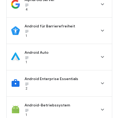

subject_black
4
Android für Barrierefreiheit

subject_black
1
Android Auto

subject_black
1
Android Enterprise Essentials

subject_black
2
Android-Betriebssystem

subject_black
1