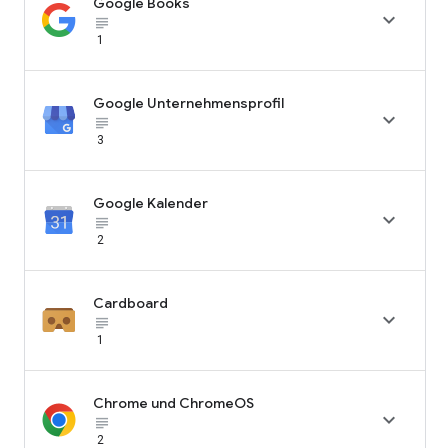
Google Books

subject_black
1
Google Unternehmensprofil

subject_black
3
Google Kalender

subject_black
2
Cardboard

subject_black
1
Chrome und ChromeOS

subject_black
2