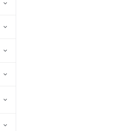





