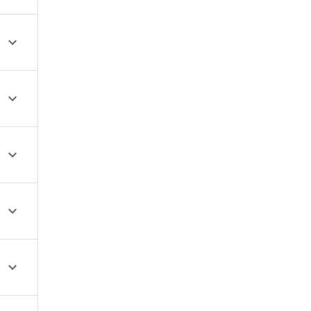




