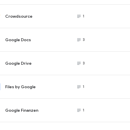
Crowdsource
subject_black
1
Google Docs
subject_black
3
Google Drive
subject_black
3
Files by Google
subject_black
1
Google Finanzen
subject_black
1