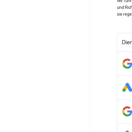
Wir füh
und Ric
sie rege
Die