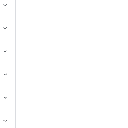





