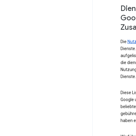
Dien
Goog
Zusa
Die
Nut
Dienste
aufgelis
die die
Nutzung
Dienste.
Diese L
Google u
beliebte
gebühre
haben e