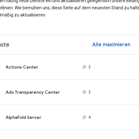
ren häufig neue Dienste ein und aktualisieren gelegentlich unsere Bedi
htlinien. Wie bemühen uns, diese Seite auf dem neuesten Stand zu halt
lmäßig zu aktualisieren.
nste
Alle maximieren
ex
Actions Center
subject_black
2
Ads Transparency Center
subject_black
2
AlphaFold Server
subject_black
4