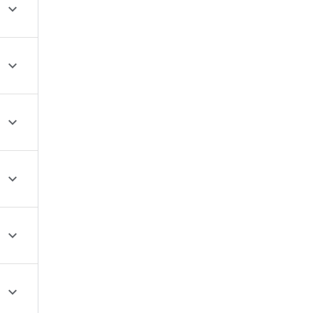





