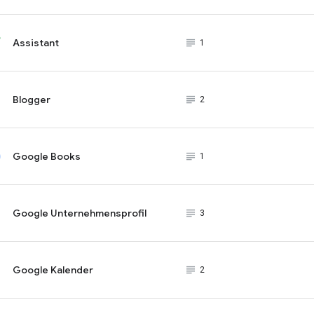
Assistant
subject_black
1
Blogger
subject_black
2
Google Books
subject_black
1
Google Unternehmensprofil
subject_black
3
Google Kalender
subject_black
2