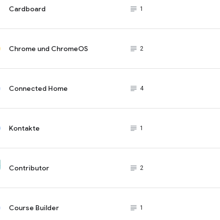
Cardboard
subject_black
1
Chrome und ChromeOS
subject_black
2
Connected Home
subject_black
4
Kontakte
subject_black
1
Contributor
subject_black
2
Course Builder
subject_black
1