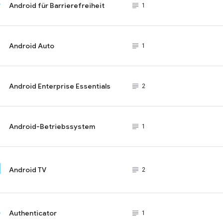
Android für Barrierefreiheit
subject_black
1
Android Auto
subject_black
1
Android Enterprise Essentials
subject_black
2
Android-Betriebssystem
subject_black
1
Android TV
subject_black
2
Authenticator
subject_black
1