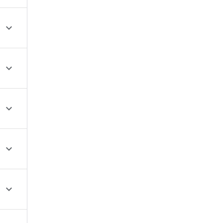




