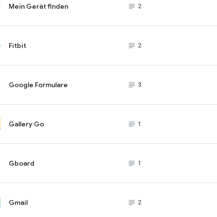
Mein Gerät finden
subject_black
2
Fitbit
subject_black
2
Google Formulare
subject_black
3
Gallery Go
subject_black
1
Gboard
subject_black
1
Gmail
subject_black
2