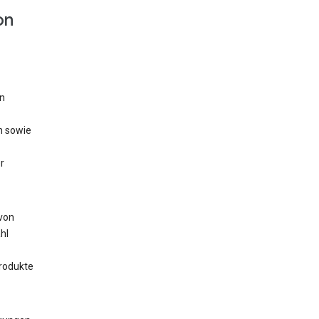
on
n
n sowie
r
 von
hl
rodukte