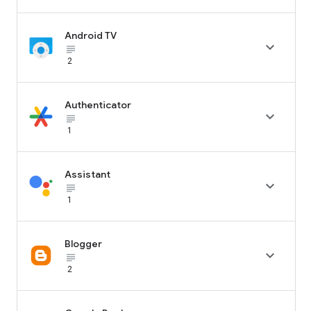
Android TV

subject_black
2
Authenticator

subject_black
1
Assistant

subject_black
1
Blogger

subject_black
2