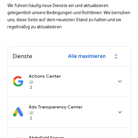
Wir führen häufig neue Dienste ein und aktualisieren
gelegentlich unsere Bedingungen und Richtlinien. Wie bemühen
uns, diese Seite auf dem neuesten Stand zu halten und sie
regelmäßig zu aktualisieren.
Dienste
Alle maximieren
expand_all
Actions Center

subject_black
2
Ads Transparency Center

subject_black
2
AlphaFold Server