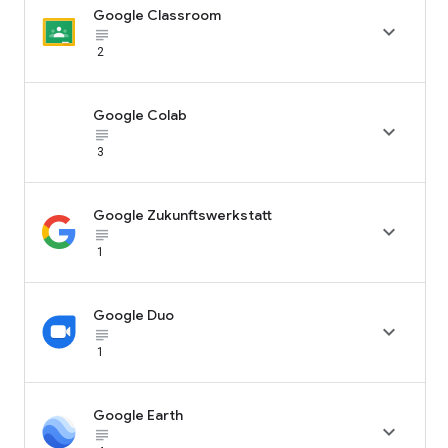
Google Classroom

subject_black
2
Google Colab

subject_black
3
Google Zukunftswerkstatt

subject_black
1
Google Duo

subject_black
1
Google Earth

subject_black