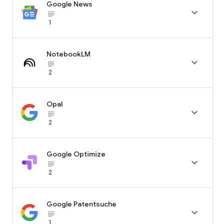
Google News

subject_black
1
NotebookLM

subject_black
2
Opal

subject_black
2
Google Optimize

subject_black
2
Google Patentsuche

subject_black
1