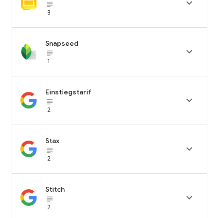

subject_black
3
Snapseed

subject_black
1
Einstiegstarif

subject_black
2
Stax

subject_black
2
Stitch

subject_black
2