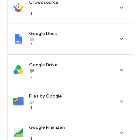
Crowdsource

subject_black
1
Google Docs

subject_black
3
Google Drive

subject_black
3
Files by Google

subject_black
1
Google Finanzen

subject_black
1