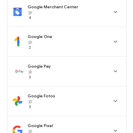
Google Merchant Center

subject_black
4
Google One

subject_black
2
Google Pay

subject_black
3
Google Fotos

subject_black
3
Google Pixel

subject_black