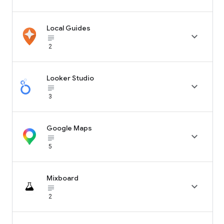
Local Guides

subject_black
2
Looker Studio

subject_black
3
Google Maps

subject_black
5
Mixboard

subject_black
2