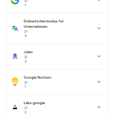

subject_black
1
Dolmetschermodus für
Unternehmen

subject_black
3
Jules

subject_black
2
Google Notizen

subject_black
1
Labs.google

subject_black
2