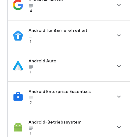

subject_black
4
Android für Barrierefreiheit

subject_black
1
Android Auto

subject_black
1
Android Enterprise Essentials

subject_black
2
Android-Betriebssystem

subject_black
1