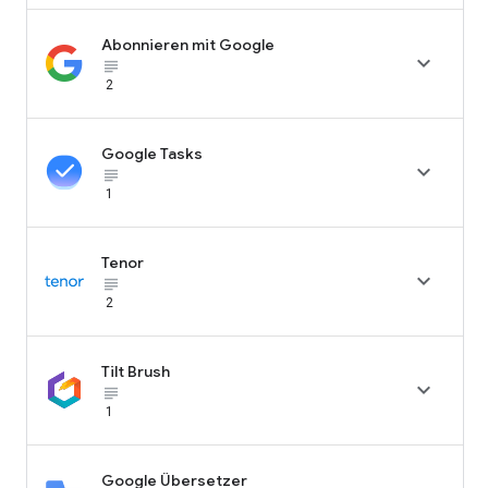
Abonnieren mit Google

subject_black
2
Google Tasks

subject_black
1
Tenor

subject_black
2
Tilt Brush

subject_black
1
Google Übersetzer