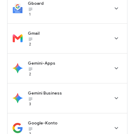
Gboard

subject_black
1
Gmail

subject_black
2
Gemini-Apps

subject_black
2
Gemini Business

subject_black
3
Google-Konto

subject_black
2