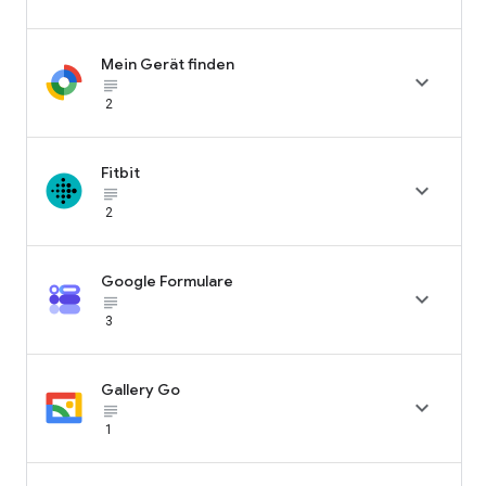
Mein Gerät finden

subject_black
2
Fitbit

subject_black
2
Google Formulare

subject_black
3
Gallery Go

subject_black
1