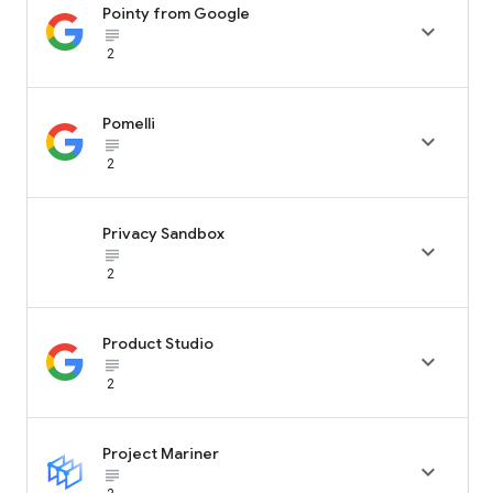
Pointy from Google

subject_black
2
Pomelli

subject_black
2
Privacy Sandbox

subject_black
2
Product Studio

subject_black
2
Project Mariner

subject_black