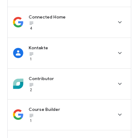
Connected Home

subject_black
4
Kontakte

subject_black
1
Contributor

subject_black
2
Course Builder

subject_black
1