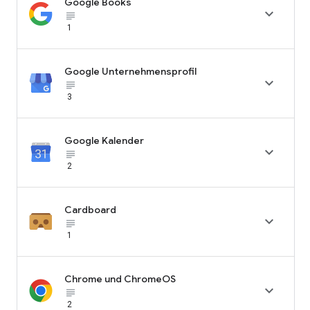
Google Books

subject_black
1
Google Unternehmensprofil

subject_black
3
Google Kalender

subject_black
2
Cardboard

subject_black
1
Chrome und ChromeOS

subject_black
2