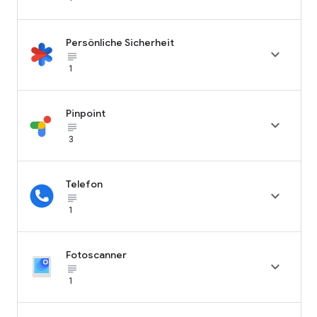
Persönliche Sicherheit

subject_black
1
Pinpoint

subject_black
3
Telefon

subject_black
1
Fotoscanner

subject_black
1