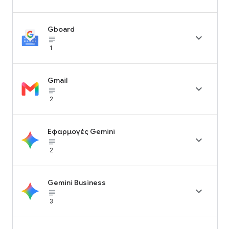
Gboard

subject_black
1
Gmail

subject_black
2
Εφαρμογές Gemini

subject_black
2
Gemini Business

subject_black
3