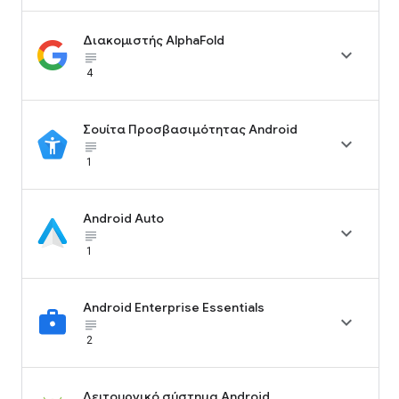
Διακομιστής AlphaFold

subject_black
4
Σουίτα Προσβασιμότητας Android

subject_black
1
Android Auto

subject_black
1
Android Enterprise Essentials

subject_black
2
Λειτουργικό σύστημα Android