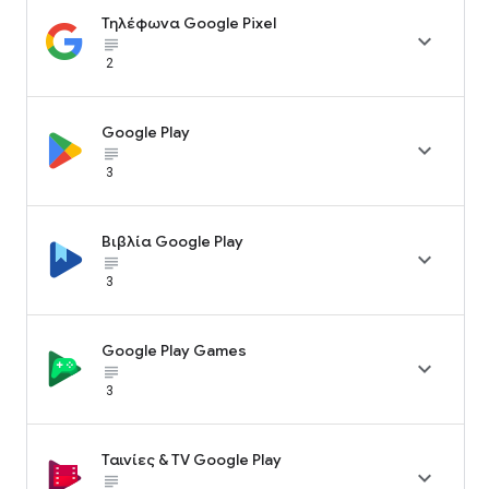
Τηλέφωνα Google Pixel

subject_black
2
Google Play

subject_black
3
Βιβλία Google Play

subject_black
3
Google Play Games

subject_black
3
Ταινίες & TV Google Play

subject_black