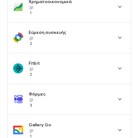
Χρηματοοικονομικά

subject_black
1
Εύρεση συσκευής

subject_black
2
Fitbit

subject_black
2
Φόρμες

subject_black
3
Gallery Go

subject_black
1