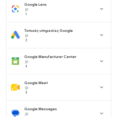
Google Lens

subject_black
1
Τοπικές υπηρεσίες Google

subject_black
2
Google Manufacturer Center

subject_black
3
Google Meet

subject_black
3
Google Messages

subject_black