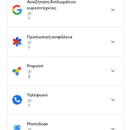
Αναζήτηση διπλωμάτων
ευρεσιτεχνίας

subject_black
1
Προσωπική ασφάλεια

subject_black
1
Pinpoint

subject_black
3
Τηλέφωνο

subject_black
1
PhotoScan

subject_black