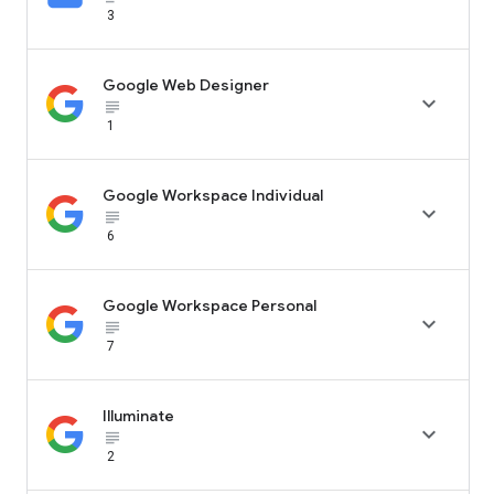
3
Google Web Designer

subject_black
1
Google Workspace Individual

subject_black
6
Google Workspace Personal

subject_black
7
Illuminate

subject_black
2