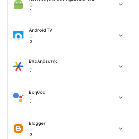

subject_black
1
Android TV

subject_black
2
Επαληθευτής

subject_black
1
Βοηθός

subject_black
1
Blogger

subject_black
2