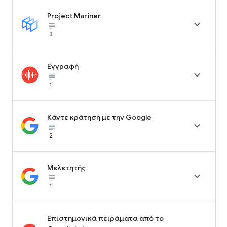
Project Mariner

subject_black
3
Εγγραφή

subject_black
1
Κάντε κράτηση με την Google

subject_black
2
Μελετητής

subject_black
1
Επιστημονικά πειράματα από το