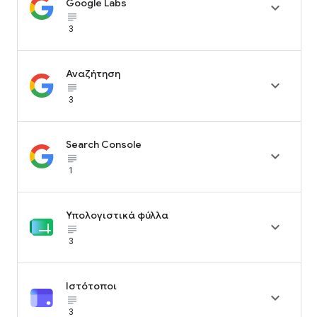
Google Labs

subject_black
3
Αναζήτηση

subject_black
3
Search Console

subject_black
1
Υπολογιστικά φύλλα

subject_black
3
Ιστότοποι

subject_black
3