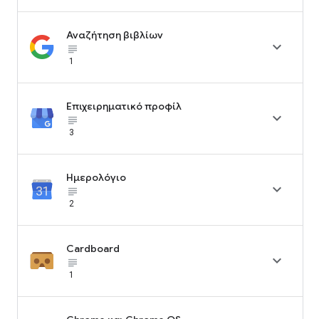
Αναζήτηση βιβλίων

subject_black
1
Επιχειρηματικό προφίλ

subject_black
3
Ημερολόγιο

subject_black
2
Cardboard

subject_black
1