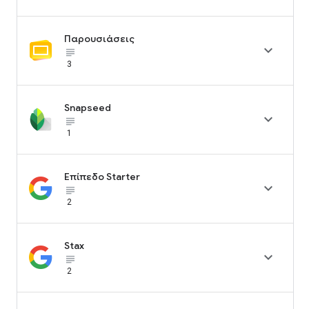
Παρουσιάσεις

subject_black
3
Snapseed

subject_black
1
Επίπεδο Starter

subject_black
2
Stax

subject_black
2