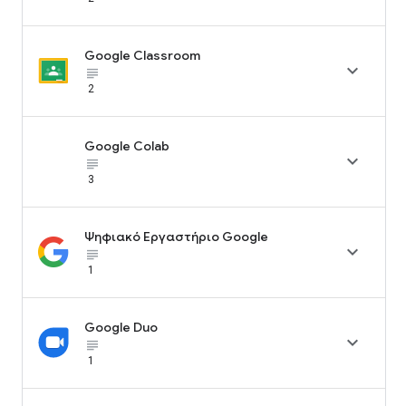
Google Classroom

subject_black
2
Google Colab

subject_black
3
Ψηφιακό Εργαστήριο Google

subject_black
1
Google Duo

subject_black
1