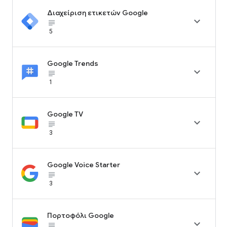
Διαχείριση ετικετών Google

subject_black
5
Google Trends

subject_black
1
Google TV

subject_black
3
Google Voice Starter

subject_black
3
Πορτοφόλι Google

subject_black