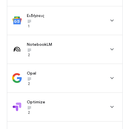
Ειδήσεις

subject_black
1
NotebookLM

subject_black
2
Opal

subject_black
2
Optimize

subject_black
2