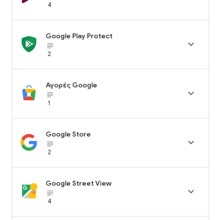
4
Google Play Protect

subject_black
2
Αγορές Google

subject_black
1
Google Store

subject_black
2
Google Street View

subject_black
4