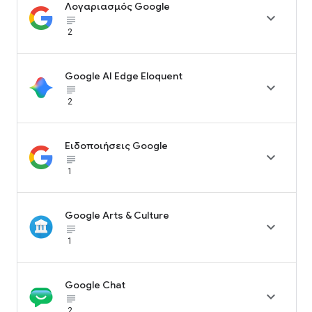
Λογαριασμός Google

subject_black
2
Google AI Edge Eloquent

subject_black
2
Ειδοποιήσεις Google

subject_black
1
Google Arts & Culture

subject_black
1
Google Chat

subject_black
2