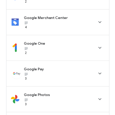
2
Google Merchant Center

subject_black
4
Google One

subject_black
2
Google Pay

subject_black
3
Google Photos

subject_black
3