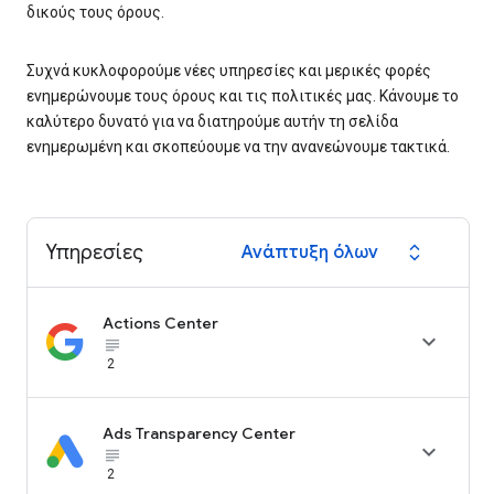
δικούς τους όρους.
Συχνά κυκλοφορούμε νέες υπηρεσίες και μερικές φορές
ενημερώνουμε τους όρους και τις πολιτικές μας. Κάνουμε το
καλύτερο δυνατό για να διατηρούμε αυτήν τη σελίδα
ενημερωμένη και σκοπεύουμε να την ανανεώνουμε τακτικά.
Υπηρεσίες
Ανάπτυξη όλων
expand_all
Actions Center

subject_black
2
Ads Transparency Center

subject_black
2