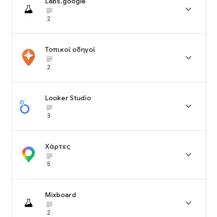
Labs.google

subject_black
2
Τοπικοί οδηγοί

subject_black
2
Looker Studio

subject_black
3
Χάρτες

subject_black
5
Mixboard

subject_black
2