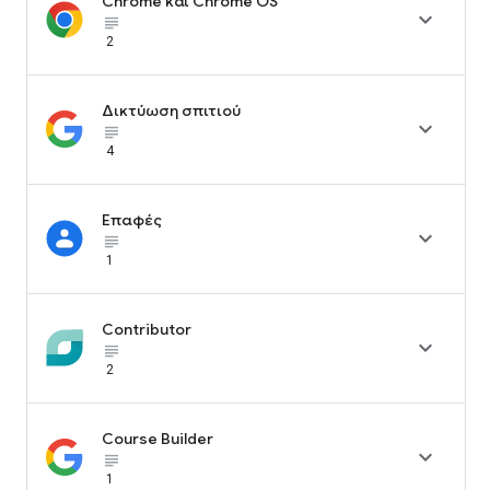
Chrome και Chrome OS

subject_black
2
Δικτύωση σπιτιού

subject_black
4
Επαφές

subject_black
1
Contributor

subject_black
2
Course Builder

subject_black
1