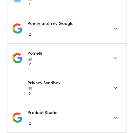
1
Pointy από την Google

subject_black
2
Pomelli

subject_black
2
Privacy Sandbox

subject_black
2
Product Studio

subject_black
2