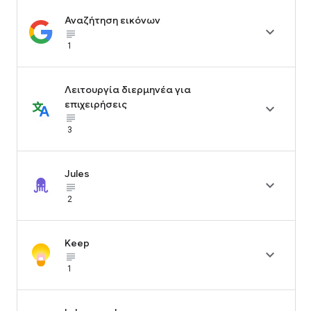
Αναζήτηση εικόνων

subject_black
1
Λειτουργία διερμηνέα για
επιχειρήσεις

subject_black
3
Jules

subject_black
2
Keep

subject_black
1