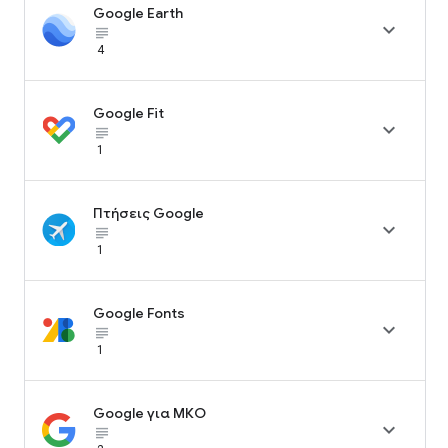
Google Earth

subject_black
4
Google Fit

subject_black
1
Πτήσεις Google

subject_black
1
Google Fonts

subject_black
1
Google για ΜΚΟ

subject_black