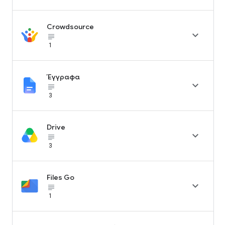
Crowdsource

subject_black
1
Έγγραφα

subject_black
3
Drive

subject_black
3
Files Go

subject_black
1