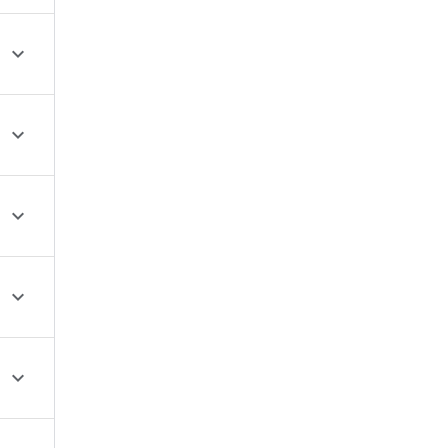




