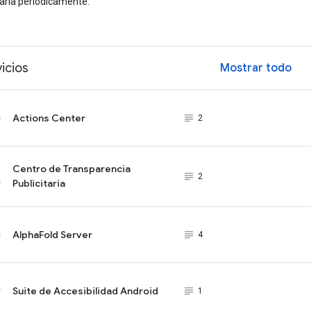
arla periódicamente.
icios
Mostrar todo
ex
Actions Center
subject_black
2
Centro de Transparencia
subject_black
2
Publicitaria
AlphaFold Server
subject_black
4
Suite de Accesibilidad Android
subject_black
1