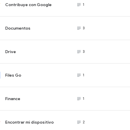
Contribuye con Google
subject_black
1
Documentos
subject_black
3
Drive
subject_black
3
Files Go
subject_black
1
Finance
subject_black
1
Encontrar mi dispositivo
subject_black
2