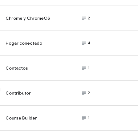
Chrome y ChromeOS
subject_black
2
Hogar conectado
subject_black
4
Contactos
subject_black
1
Contributor
subject_black
2
Course Builder
subject_black
1