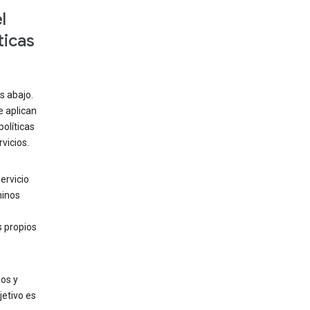
l
ticas
s abajo.
e aplican
políticas
vicios.
ervicio
minos
 propios
os y
jetivo es