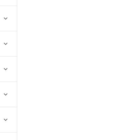




