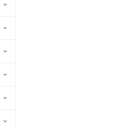





