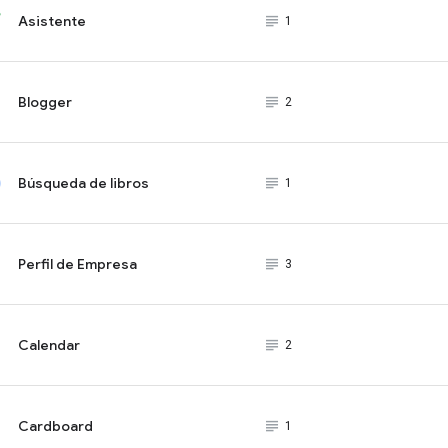
Asistente
subject_black
1
Blogger
subject_black
2
Búsqueda de libros
subject_black
1
Perfil de Empresa
subject_black
3
Calendar
subject_black
2
Cardboard
subject_black
1