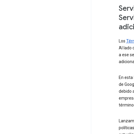
Serv
Serv
adic
Los
Térm
Al lado 
a ese se
adiciona
En esta 
de Goog
debido 
empresa
término
Lanzamo
política