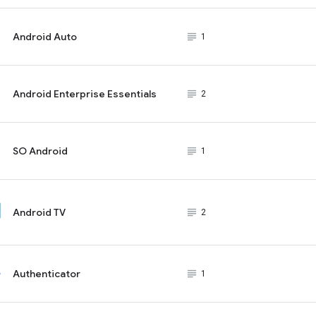
Android Auto
subject_black
1
Android Enterprise Essentials
subject_black
2
SO Android
subject_black
1
Android TV
subject_black
2
Authenticator
subject_black
1