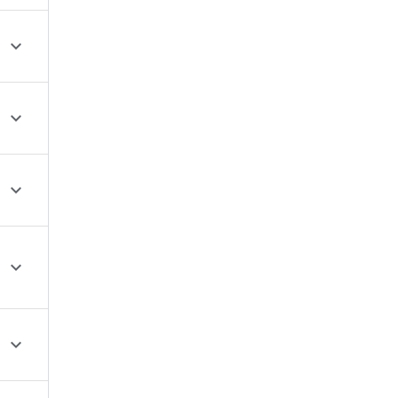




