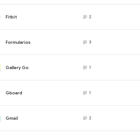
Fitbit
subject_black
2
Formularios
subject_black
3
Gallery Go
subject_black
1
Gboard
subject_black
1
Gmail
subject_black
2