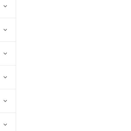





