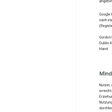
angebot
Google I
nach ir
(Regist
Gordon 
Dublin 4
Irland
Mind
Nutzer, 
erreicht
Erziehu
Nutzung
durchle