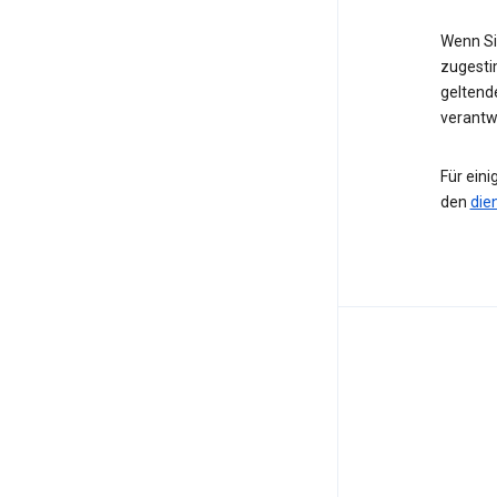
Wenn Si
zugesti
geltende
verantwo
Für eini
den
die