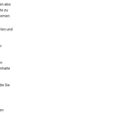
en also
te zu
hemen:
eten und
r
en
Inhalte
die Sie
men