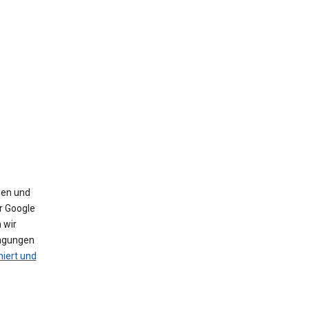
nen und
r Google
 wir
ingungen
iert und