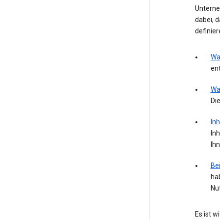
Unterne
dabei, 
definie
Wa
ent
Wa
Die
Inh
Inh
Ih
Bei
ha
Nu
Es ist 