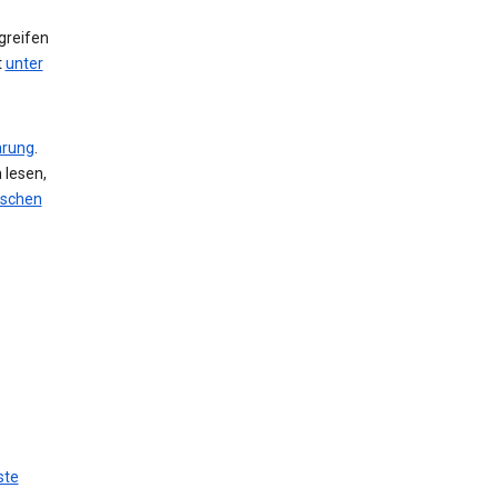
greifen
t
unter
ärung
.
 lesen,
öschen
ste