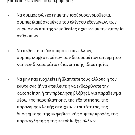
βασικούς κανόνες συμπεριφοράς:
Να συμμορφώνεστε με την ισχύουσα νομοθεσία,
συμπεριλαμβανομένου του ελέγχου εξαγωγών, των
κυρώσεων και της νομοθεσίας σχετικά με την εμπορία
ανθρώπων
Να σέβεστε τα δικαιώματα των άλλων,
συμπεριλαμβανομένων των δικαιωμάτων απορρήτου
και των δικαιωμάτων διανοητικής ιδιοκτησίας
Να μην παρενοχλείτε ή βλάπτετε τους άλλους ή τον
εαυτό σας (ή να απειλείτε ή να ενθαρρύνετε την
κακοποίηση ή την πρόκληση βλάβης), για παράδειγμα,
μέσω της παραπλάνησης, της εξαπάτησης, της
παράνομης κλοπής στοιχείων ταυτότητας, της
δυσφήμισης, της εκφοβιστικής συμπεριφοράς, της
παρενόχλησης ή της καταδίωξης άλλων