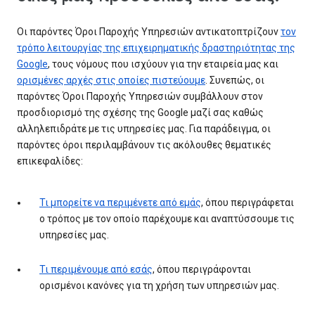
Οι παρόντες Όροι Παροχής Υπηρεσιών αντικατοπτρίζουν
τον
τρόπο λειτουργίας της επιχειρηματικής δραστηριότητας της
Google
, τους νόμους που ισχύουν για την εταιρεία μας και
ορισμένες αρχές στις οποίες πιστεύουμε
. Συνεπώς, οι
παρόντες Όροι Παροχής Υπηρεσιών συμβάλλουν στον
προσδιορισμό της σχέσης της Google μαζί σας καθώς
αλληλεπιδράτε με τις υπηρεσίες μας. Για παράδειγμα, οι
παρόντες όροι περιλαμβάνουν τις ακόλουθες θεματικές
επικεφαλίδες:
Τι μπορείτε να περιμένετε από εμάς
, όπου περιγράφεται
ο τρόπος με τον οποίο παρέχουμε και αναπτύσσουμε τις
υπηρεσίες μας.
Τι περιμένουμε από εσάς
, όπου περιγράφονται
ορισμένοι κανόνες για τη χρήση των υπηρεσιών μας.