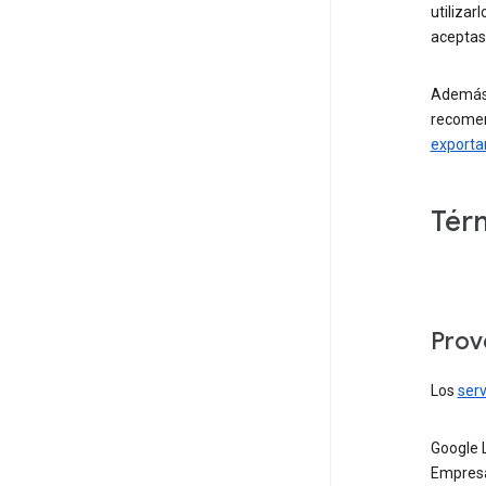
utilizar
aceptas
Además 
recomen
exportar
Tér
Prov
Los
serv
Google 
Empresa 