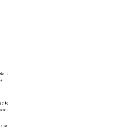
ebes
de
 se te
icios.
o se