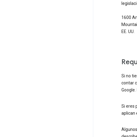
legisla
1600 Am
Mountain
EE. UU.
Requ
Si no ti
contar c
Google. 
Si eres 
aplican 
Algunos
describ