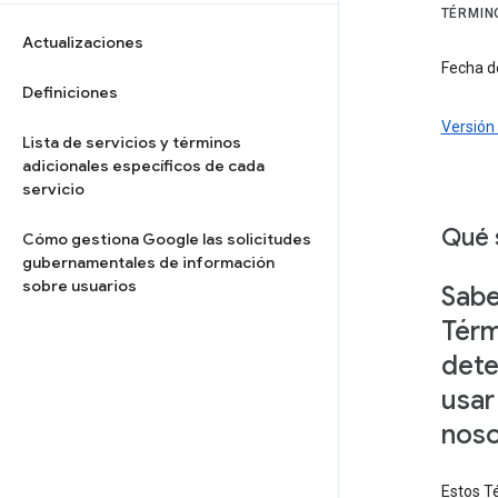
TÉRMIN
Actualizaciones
Fecha de
Definiciones
Versión 
Lista de servicios y términos
adicionales específicos de cada
servicio
Qué 
Cómo gestiona Google las solicitudes
gubernamentales de información
sobre usuarios
Sabe
Térm
dete
usar
noso
Estos Té