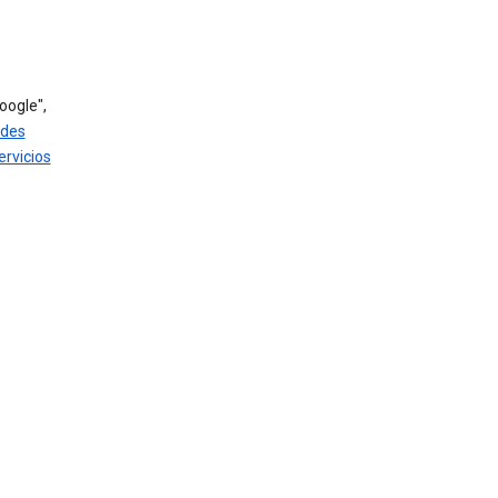
oogle",
ades
ervicios