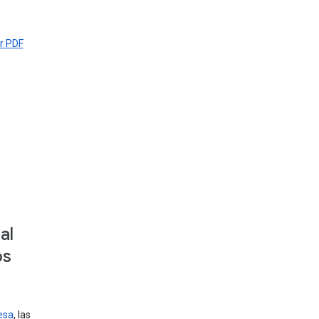
r PDF
al
os
esa
, las