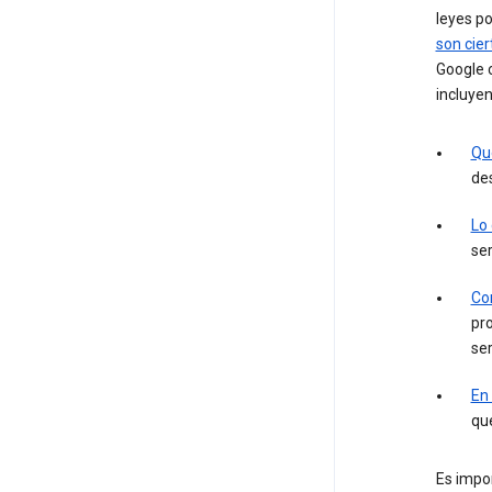
leyes po
son cier
Google c
incluyen
Qu
des
Lo
ser
Con
pro
ser
En
que
Es impor