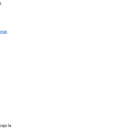
,
onar,
bajo la