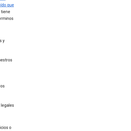
ído que
 tiene
términos
s y
uestros
ros
 legales
icios o