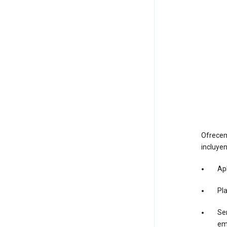
Ofrecem
incluyen
Apl
Pl
Ser
em