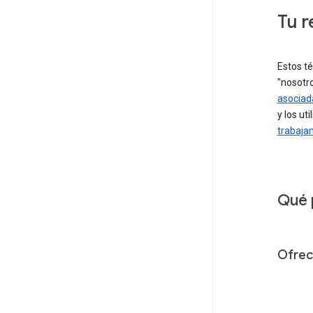
Tu r
Estos t
"nosotro
asociad
y los ut
trabaja
Qué 
Ofrec