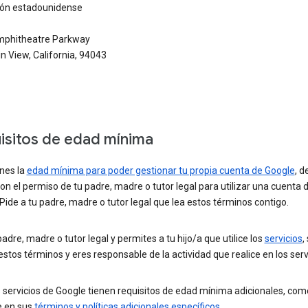
ción estadounidense
phitheatre Parkway
 View, California, 94043
isitos de edad mínima
enes la
edad mínima para poder gestionar tu propia cuenta de Google
, d
on el permiso de tu padre, madre o tutor legal para utilizar una cuenta 
Pide a tu padre, madre o tutor legal que lea estos términos contigo.
padre, madre o tutor legal y permites a tu hijo/a que utilice los
servicios
,
estos términos y eres responsable de la actividad que realice en los serv
 servicios de Google tienen requisitos de edad mínima adicionales, com
e en sus
términos y políticas adicionales específicos
.