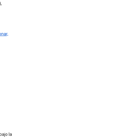
,
onar,
bajo la