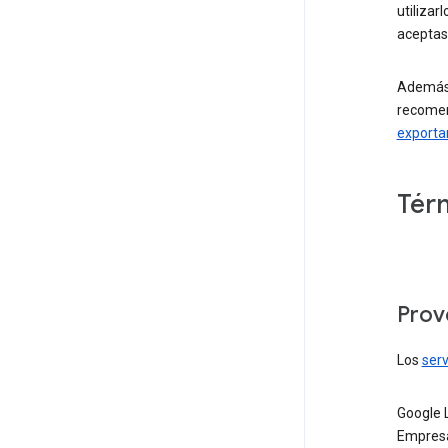
utilizar
aceptas
Además 
recomen
exportar
Tér
Prov
Los
serv
Google 
Empresa 