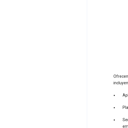
Ofrecem
incluyen
Apl
Pl
Ser
em