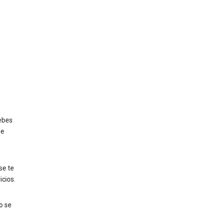
ebes
de
 se te
icios.
o se