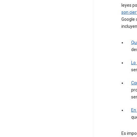
leyes po
son cier
Google c
incluyen
Qu
des
Lo
ser
Con
pro
ser
En
que
Es impor