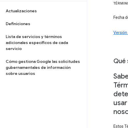
TÉRMIN
Actualizaciones
Fecha de
Definiciones
Versión 
Lista de servicios y términos
adicionales específicos de cada
servicio
Qué 
Cómo gestiona Google las solicitudes
gubernamentales de información
sobre usuarios
Sabe
Térm
dete
usar
noso
Estos Té