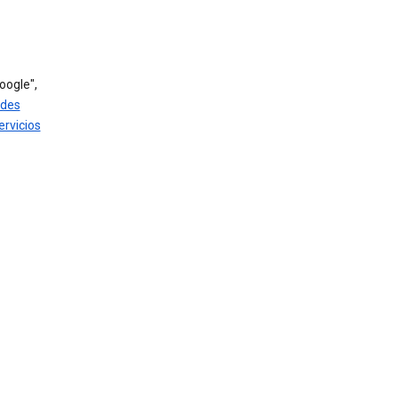
oogle",
ades
ervicios