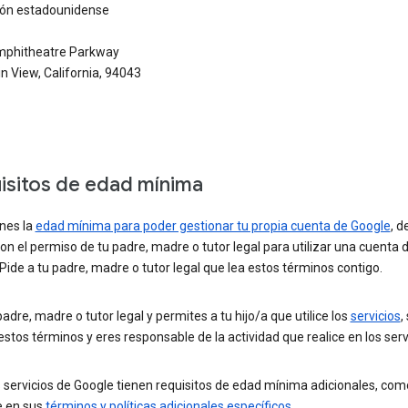
ción estadounidense
phitheatre Parkway
 View, California, 94043
isitos de edad mínima
enes la
edad mínima para poder gestionar tu propia cuenta de Google
, d
on el permiso de tu padre, madre o tutor legal para utilizar una cuenta 
Pide a tu padre, madre o tutor legal que lea estos términos contigo.
padre, madre o tutor legal y permites a tu hijo/a que utilice los
servicios
,
estos términos y eres responsable de la actividad que realice en los serv
 servicios de Google tienen requisitos de edad mínima adicionales, com
e en sus
términos y políticas adicionales específicos
.