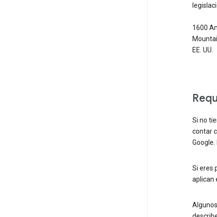
legisla
1600 Am
Mountain
EE. UU.
Requ
Si no ti
contar c
Google. 
Si eres 
aplican 
Algunos
describ