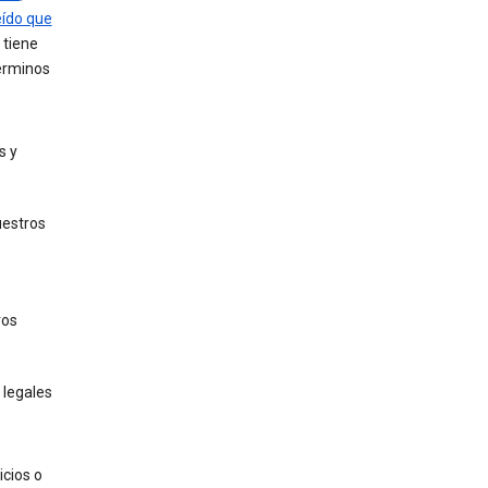
ído que
 tiene
términos
s y
uestros
ros
 legales
icios o