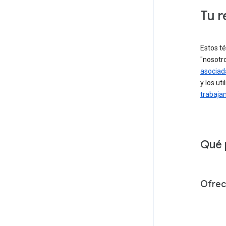
Tu r
Estos t
"nosotro
asociad
y los ut
trabaja
Qué 
Ofrec