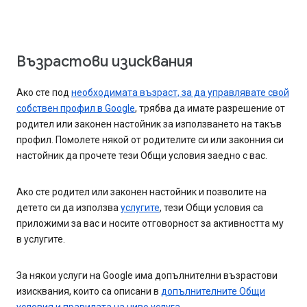
Възрастови изисквания
Ако сте под
необходимата възраст, за да управлявате свой
собствен профил в Google
, трябва да имате разрешение от
родител или законен настойник за използването на такъв
профил. Помолете някой от родителите си или законния си
настойник да прочете тези Общи условия заедно с вас.
Ако сте родител или законен настойник и позволите на
детето си да използва
услугите
, тези Общи условия са
приложими за вас и носите отговорност за активността му
в услугите.
За някои услуги на Google има допълнителни възрастови
изисквания, които са описани в
допълнителните Общи