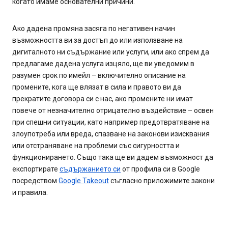
когато имаме основателни причини.
Ако дадена промяна засяга по негативен начин
възможността ви за достъп до или използване на
дигиталното ни съдържание или услуги, или ако спрем да
предлагаме дадена услуга изцяло, ще ви уведомим в
разумен срок по имейл – включително описание на
промените, кога ще влязат в сила и правото ви да
прекратите договора си с нас, ако промените ни имат
повече от незначително отрицателно въздействие – освен
при спешни ситуации, като например предотвратяване на
злоупотреба или вреда, спазване на законови изисквания
или отстраняване на проблеми със сигурността и
функционирането. Също така ще ви дадем възможност да
експортирате
съдържанието си
от профила си в Google
посредством
Google Takeout
съгласно приложимите закони
и правила.