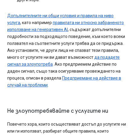
Допълнителните ни общи условия и правила на ниво
услуга
, като например
правилата ни относно забраненото
използване на генеративен AI
, съдържат допълнителни
подробности за подходящото поведение, към което всеки
ползвател на съответните услуги трябва да се придържа.
Ако установите, че други лица не спазват тези правила,
много от услугите ни ви дават възможност
да подадете
сигнал за злоупотреба
. Ако предприемем действие по
даден сигнал, също така осигуряваме провеждането на
процеса, описан в раздела
Предприемане на действие в
случай на проблеми
.
Не злоупотребявайте с услугите ни
Повечето хора, които осъществяват достъп до услугите ни
или ги използват, разбират общите правила, които