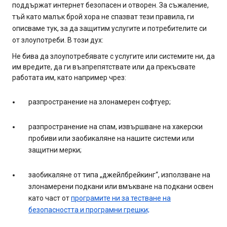
поддържат интернет безопасен и отворен. За съжаление,
тъй като малък брой хора не спазват тези правила, ги
описваме тук, за да защитим услугите и потребителите си
от злоупотреби. В този дух:
Не бива да злоупотребявате с услугите или системите ни, да
им вредите, да ги възпрепятствате или да прекъсвате
работата им, като например чрез:
разпространение на злонамерен софтуер;
разпространение на спам, извършване на хакерски
пробиви или заобикаляне на нашите системи или
защитни мерки;
заобикаляне от типа „джейлбрейкинг“, използване на
злонамерени подкани или вмъкване на подкани освен
като част от
програмите ни за тестване на
безопасността и програмни грешки;