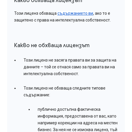
Какво обхваща лицензът
Този лиценз обхваща
съдържанието ви
, ако то е
защитено с права на интелектуална собственост.
Какво не обхваща лицензът
Този лиценз не засяга правата ви за защита на
данните – той се отнася само за правата ви на
интелектуална собственост.
Този лиценз не обхваща следните типове
съдържание:
публично достъпна фактическа
информация, предоставена от вас, като
например корекции на адреса на местен
бизнес. За нея не се изисква лиценз, тъй