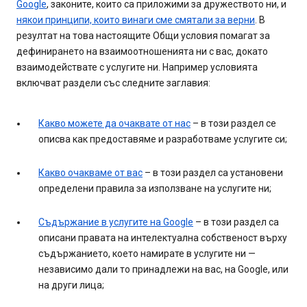
Google
, законите, които са приложими за дружеството ни, и
някои принципи, които винаги сме смятали за верни
. В
резултат на това настоящите Общи условия помагат за
дефинирането на взаимоотношенията ни с вас, докато
взаимодействате с услугите ни. Например условията
включват раздели със следните заглавия:
Какво можете да очаквате от нас
– в този раздел се
описва как предоставяме и разработваме услугите си;
Какво очакваме от вас
– в този раздел са установени
определени правила за използване на услугите ни;
Съдържание в услугите на Google
– в този раздел са
описани правата на интелектуална собственост върху
съдържанието, което намирате в услугите ни —
независимо дали то принадлежи на вас, на Google, или
на други лица;