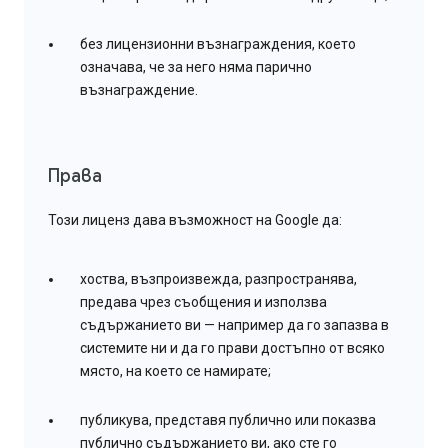
без лицензионни възнаграждения, което
означава, че за него няма парично
възнаграждение.
Права
Този лиценз дава възможност на Google да:
хоства, възпроизвежда, разпространява,
предава чрез съобщения и използва
съдържанието ви — например да го запазва в
системите ни и да го прави достъпно от всяко
място, на което се намирате;
публикува, представя публично или показва
публично съдържанието ви, ако сте го