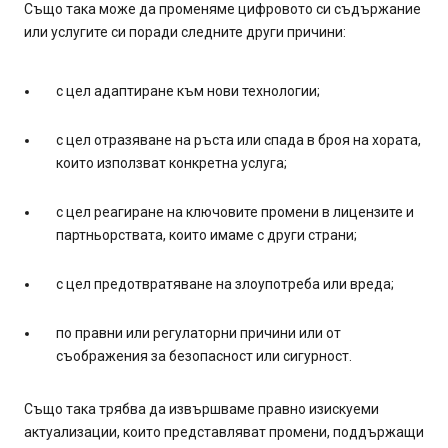
Също така може да променяме цифровото си съдържание
или услугите си поради следните други причини:
с цел адаптиране към нови технологии;
с цел отразяване на ръста или спада в броя на хората,
които използват конкретна услуга;
с цел реагиране на ключовите промени в лицензите и
партньорствата, които имаме с други страни;
с цел предотвратяване на злоупотреба или вреда;
по правни или регулаторни причини или от
съображения за безопасност или сигурност.
Също така трябва да извършваме правно изискуеми
актуализации, които представляват промени, поддържащи