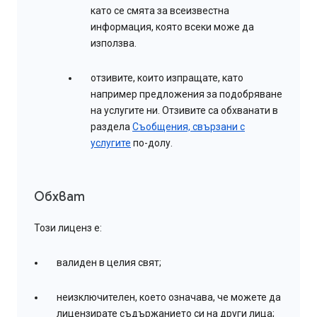
като се смята за всеизвестна
информация, която всеки може да
използва.
отзивите, които изпращате, като
например предложения за подобряване
на услугите ни. Отзивите са обхванати в
раздела
Съобщения, свързани с
услугите
по-долу.
Обхват
Този лиценз е:
валиден в целия свят;
неизключителен, което означава, че можете да
лицензирате съдържанието си на други лица;