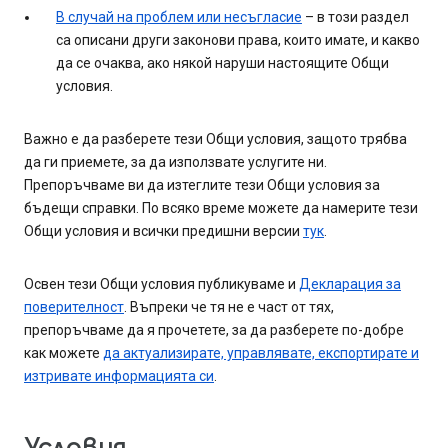
В случай на проблем или несъгласие
– в този раздел
са описани други законови права, които имате, и какво
да се очаква, ако някой наруши настоящите Общи
условия.
Важно е да разберете тези Общи условия, защото трябва
да ги приемете, за да използвате услугите ни.
Препоръчваме ви да изтеглите тези Общи условия за
бъдещи справки. По всяко време можете да намерите тези
Общи условия и всички предишни версии
тук
.
Освен тези Общи условия публикуваме и
Декларация за
поверителност
. Въпреки че тя не е част от тях,
препоръчваме да я прочетете, за да разберете по-добре
как можете
да актуализирате, управлявате, експортирате и
изтривате информацията си
.
Условия