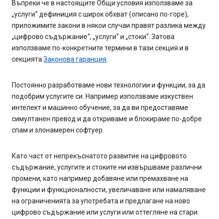
Въпреки че в настоящите Общи условия използваме за
„услуги“ дефиниция с широк обхват (описано по-горе),
приложимите закони в някои случаи правят разлика между
„цифрово съдържание“, „услуги“ и „стоки“. Затова
използваме по-конкретните термини в тази секция и в
секцията
Законова гаранция
.
Постоянно разработваме нови технологии и функции, за да
подобрим услугите си. Например използваме изкуствен
интелект и машинно обучение, за да ви предоставяме
симултанен превод и да откриваме и блокираме по-добре
спам и злонамерен софтуер.
Като част от непрекъснатото развитие на цифровото
съдържание, услугите и стоките ни извършваме различни
промени, като например добавяне или премахване на
функции и функционалности, увеличаване или намаляване
на ограниченията за употребата и предлагане на ново
цифрово съдържание или услуги или оттегляне на стари.