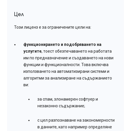
Цел
Този лиценз е за ограничените цели на:
функционирането и подобряването на
услугите
, тоест обезпечаването на работата
им по предназначение и създаването на нови
функции и функционалности. Това включва
използването на автоматизирани системи и
алгоритми за анализиране на съдържанието
ви:
за спам, злонамерен софтуер и
незаконно съдържание;
с цел разпознаване на закономерности
в данните, като например определяне