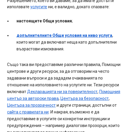
Разрешението, което ви даваме, за да имате достъп и
използвате
услугите
ни, е валидно, докато спазвате:
настоящите Общи условия
;
допълнителните Общи условия на ниво услуга
,
които могат да включват неща като допълнителни
възрастови изисквания.
Също така ви предоставяме различни правила, Помощни
центрове и други ресурси, за да отговорим на често
задавани въпроси и да зададем очакванията по
отношение на използването на услугите ни. Тези ресурси
включват
Декларацията ни за поверителност
,
Помощния
център за авторски права
,
Центъра за безопасност
,
Центъра за прозрачност
и други страници, достъпни от
сайта с правилата ни
. И накрая, възможно е да
предоставяме в услугите си конкретни инструкции и
предупреждения – например диалогови прозорци, които