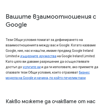
Вашите взаимоотношения с
Google
Тези Общи условия помагат за дефинирането на
взаимоотношенията между вас и Google. Когато казваме
Google, ние, нас и наш/ни, имаме предвид Google Ireland
Limited и
дъщерните дружества
на Google Ireland Limited.
Като цяло ви даваме разрешение да осъществявате
достъп до
услугите ни
и да ги използвате, ако приемете да
спазвате тези Общи условия, които отразяват
бизнес
модела на Google и начина, по който печелим пари
.
Какво можете да очаквате от нас