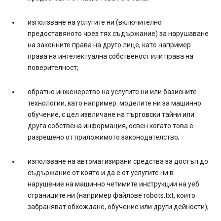
използване на услугите ни (включително
предоставяното чрез тях съдържание) за нарушаване
на законните права на друго лице, като например
права на интелектуална собственост или права на
поверителност;
обратно инженерство на услугите ни или базисните
технологии, като например: моделите ни за машинно
обучение, с цел извличане на търговски тайни или
друга собствена информация, освен когато това е
разрешено от приложимото законодателство;
използване на автоматизирани средства за достъп до
съдържание от която и да е от услугите ни в
нарушение на машинно четимите инструкции на уеб
страниците ни (например файлове robots.txt, които
забраняват обхождане, обучение или други дейности);