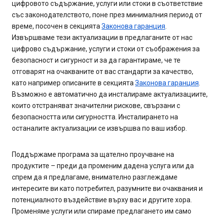
цифровото съдържание, услуги или стоки в съответствие
със законодателството, поне през минималния период от
време, посочен в секцията
Законова гаранция
.
Извършваме тези актуализации в предлаганите от нас
цифрово съдържание, услуги и стоки от съображения за
безопасност и сигурност и за да гарантираме, че те
отговарят на очакваните от вас стандарти за качество,
като например описаните в секцията
Законова гаранция
.
Възможно е автоматично да инсталираме актуализациите,
които отстраняват значителни рискове, свързани с
безопасността или сигурността. Инсталирането на
останалите актуализации се извършва по ваш избор.
Поддържаме програма за щателно проучване на
продуктите – преди да променим дадена услуга или да
спрем да я предлагаме, внимателно разглеждаме
интересите ви като потребител, разумните ви очаквания и
потенциалното въздействие върху вас и другите хора.
Променяме услуги или спираме предлагането им само