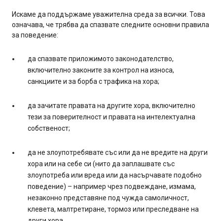
Искаме да поддържаме уважителна среда за всички. Това
означава, че трябва да спазвате следните основни правила
за поведение:
да спазвате приложимото законодателство,
включително законите за контрол на износа,
санкциите и за борба с трафика на хора;
да зачитате правата на другите хора, включително
тези за поверителност и правата на интелектуална
собственост;
да не злоупотребявате със или да не вредите на други
хора или на себе си (нито да заплашвате със
злоупотреба или вреда или да насърчавате подобно
поведение) – например чрез подвеждане, измама,
незаконно представяне под чужда самоличност,
клевета, малтретиране, тормоз или преследване на
други хора.