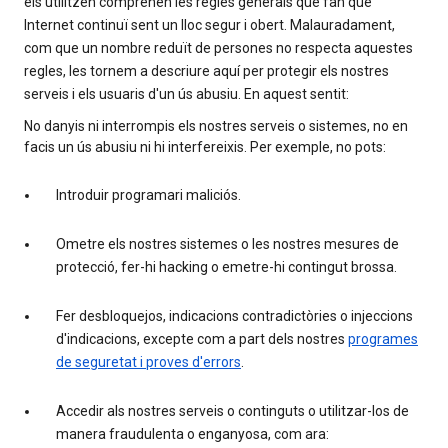
els utilitzen comprenen les regles generals que fan que
Internet continuï sent un lloc segur i obert. Malauradament,
com que un nombre reduït de persones no respecta aquestes
regles, les tornem a descriure aquí per protegir els nostres
serveis i els usuaris d'un ús abusiu. En aquest sentit:
No danyis ni interrompis els nostres serveis o sistemes, no en
facis un ús abusiu ni hi interfereixis. Per exemple, no pots:
Introduir programari maliciós.
Ometre els nostres sistemes o les nostres mesures de
protecció, fer-hi hacking o emetre-hi contingut brossa.
Fer desbloquejos, indicacions contradictòries o injeccions
d'indicacions, excepte com a part dels nostres
programes
de seguretat i proves d'errors
.
Accedir als nostres serveis o continguts o utilitzar-los de
manera fraudulenta o enganyosa, com ara: