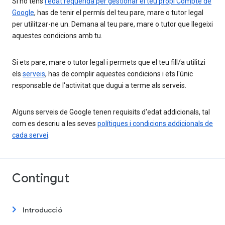
Si no tens
l'edat requerida per gestionar el teu propi Compte de
Google
, has de tenir el permís del teu pare, mare o tutor legal
per utilitzar-ne un. Demana al teu pare, mare o tutor que llegeixi
aquestes condicions amb tu.
Si ets pare, mare o tutor legal i permets que el teu fill/a utilitzi
els
serveis
, has de complir aquestes condicions i ets l'únic
responsable de l'activitat que dugui a terme als serveis.
Alguns serveis de Google tenen requisits d'edat addicionals, tal
com es descriu a les seves
polítiques i condicions addicionals de
cada servei
.
Contingut
Introducció