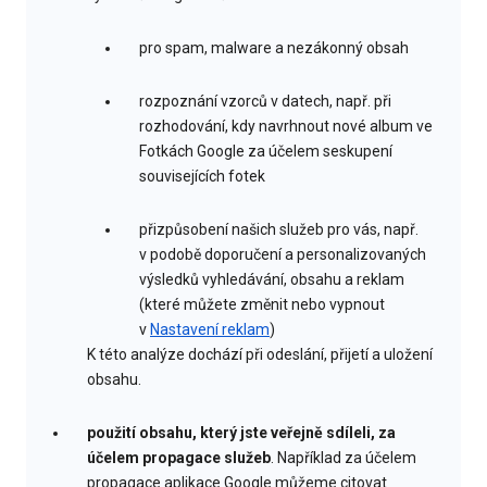
pro spam, malware a nezákonný obsah
rozpoznání vzorců v datech, např. při
rozhodování, kdy navrhnout nové album ve
Fotkách Google za účelem seskupení
souvisejících fotek
přizpůsobení našich služeb pro vás, např.
v podobě doporučení a personalizovaných
výsledků vyhledávání, obsahu a reklam
(které můžete změnit nebo vypnout
v
Nastavení reklam
)
K této analýze dochází při odeslání, přijetí a uložení
obsahu.
použití obsahu, který jste veřejně sdíleli, za
účelem propagace služeb
. Například za účelem
propagace aplikace Google můžeme citovat