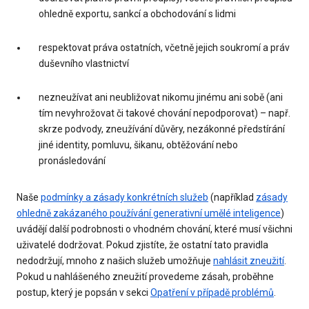
ohledně exportu, sankcí a obchodování s lidmi
respektovat práva ostatních, včetně jejich soukromí a práv
duševního vlastnictví
nezneužívat ani neubližovat nikomu jinému ani sobě (ani
tím nevyhrožovat či takové chování nepodporovat) – např.
skrze podvody, zneužívání důvěry, nezákonné předstírání
jiné identity, pomluvu, šikanu, obtěžování nebo
pronásledování
Naše
podmínky a zásady konkrétních služeb
(například
zásady
ohledně zakázaného používání generativní umělé inteligence
)
uvádějí další podrobnosti o vhodném chování, které musí všichni
uživatelé dodržovat. Pokud zjistíte, že ostatní tato pravidla
nedodržují, mnoho z našich služeb umožňuje
nahlásit zneužití
.
Pokud u nahlášeného zneužití provedeme zásah, proběhne
postup, který je popsán v sekci
Opatření v případě problémů
.