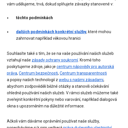
vám udělujeme, trvá, dokud splňujete závazky stanovené v:
těchto podmínkách
dalších podmínkách konkrétní služby
, které mohou
zahrnovat například věkovou hranici
Souhlasíte také s tím, že se na vaše používání našich služeb
vztahují naše
zásady ochrany soukromí
. Kromě toho
poskytujeme zdroje, jako je
centrum nápovědy pro autorská
práva
,
Centrum bezpečnosti
,
Centrum transparentnosti
a popisy našich technologií z
webu s našimi zásadami
,
abychom zodpověděli běžné otázky a stanovili očekávání
ohledně používání našich služeb. V rámci služeb můžeme také
zveřejnit konkrétní pokyny nebo varování, například dialogová
okna s upozorněním na důležité informace.
Ačkoli vám dáváme oprávnění používat naše služby,
ponecháváme si k nim veškerá
práva duševního vlastnictví
.