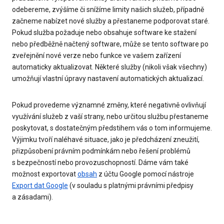
odebereme, zvýšíme či snížíme limity našich služeb, případně
začneme nabízet nové služby a přestaneme podporovat staré.
Pokud služba požaduje nebo obsahuje software ke stažení
nebo předběžně načtený software, může se tento software po
zveřejnění nové verze nebo funkce ve vašem zařízení
automaticky aktualizovat. Některé služby (nikoli však všechny)
umožňují vlastní úpravy nastavení automatických aktualizací.
Pokud provedeme významné změny, které negativně ovlivňují
využívání služeb z vaší strany, nebo určitou službu přestaneme
poskytovat, s dostatečným předstihem vás o tom informujeme.
Výjimku tvoří naléhavé situace, jako je předcházení zneužití,
přizpůsobení právním podmínkám nebo řešení problémů
s bezpečností nebo provozuschopností. Dáme vám také
možnost exportovat
obsah
z účtu Google pomocí nástroje
Export dat Google
(v souladu s platnými právními předpisy
a zásadami).