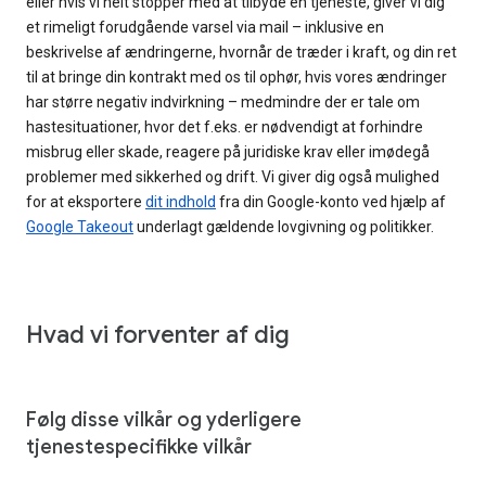
eller hvis vi helt stopper med at tilbyde en tjeneste, giver vi dig
et rimeligt forudgående varsel via mail – inklusive en
beskrivelse af ændringerne, hvornår de træder i kraft, og din ret
til at bringe din kontrakt med os til ophør, hvis vores ændringer
har større negativ indvirkning – medmindre der er tale om
hastesituationer, hvor det f.eks. er nødvendigt at forhindre
misbrug eller skade, reagere på juridiske krav eller imødegå
problemer med sikkerhed og drift. Vi giver dig også mulighed
for at eksportere
dit indhold
fra din Google-konto ved hjælp af
Google Takeout
underlagt gældende lovgivning og politikker.
Hvad vi forventer af dig
Følg disse vilkår og yderligere
tjenestespecifikke vilkår