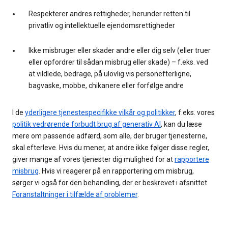
Respekterer andres rettigheder, herunder retten til
privatliv og intellektuelle ejendomsrettigheder
Ikke misbruger eller skader andre eller dig selv (eller truer
eller opfordrer til sådan misbrug eller skade) – f.eks. ved
at vildlede, bedrage, på ulovlig vis personefterligne,
bagvaske, mobbe, chikanere eller forfølge andre
I de
yderligere tjenestespecifikke vilkår og politikker
, f.eks. vores
politik vedrørende forbudt brug af generativ AI
, kan du læse
mere om passende adfærd, som alle, der bruger tjenesterne,
skal efterleve. Hvis du mener, at andre ikke følger disse regler,
giver mange af vores tjenester dig mulighed for at
rapportere
misbrug
. Hvis vi reagerer på en rapportering om misbrug,
sørger vi også for den behandling, der er beskrevet i afsnittet
Foranstaltninger i tilfælde af problemer
.