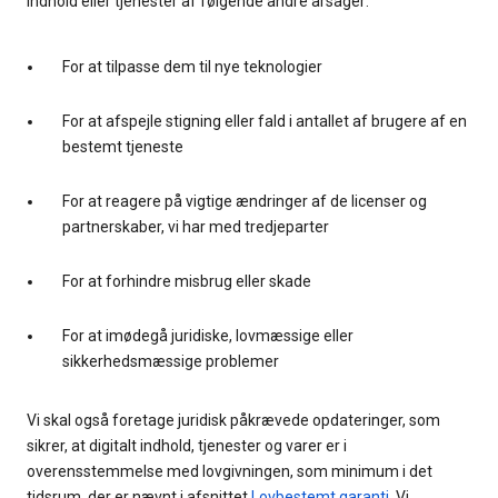
indhold eller tjenester af følgende andre årsager:
For at tilpasse dem til nye teknologier
For at afspejle stigning eller fald i antallet af brugere af en
bestemt tjeneste
For at reagere på vigtige ændringer af de licenser og
partnerskaber, vi har med tredjeparter
For at forhindre misbrug eller skade
For at imødegå juridiske, lovmæssige eller
sikkerhedsmæssige problemer
Vi skal også foretage juridisk påkrævede opdateringer, som
sikrer, at digitalt indhold, tjenester og varer er i
overensstemmelse med lovgivningen, som minimum i det
tidsrum, der er nævnt i afsnittet
Lovbestemt garanti
. Vi