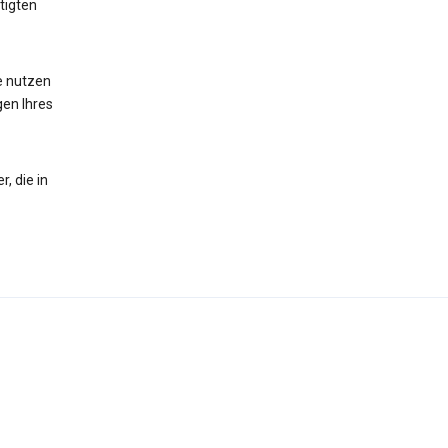
tigten
te nutzen
gen Ihres
, die in