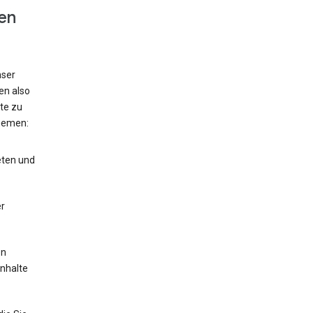
en
nser
en also
te zu
hemen:
eten und
r
en
Inhalte