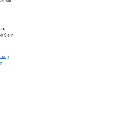
die Sie
en,
b Sie in
ärung
.
n,