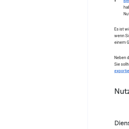
Bei
ha
Nu
Es ist 
wenn Si
einem G
Neben d
Sie soll
exporti
Nut
Dien