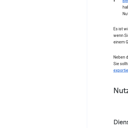
Bei
ha
Nu
Es ist 
wenn Si
einem G
Neben d
Sie soll
exporti
Nut
Dien