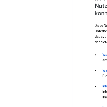
Nut
könn
Diese N
Unterne
dabei, 
definie
Wa
ent
Wa
Die
Inh
Inh
Ih