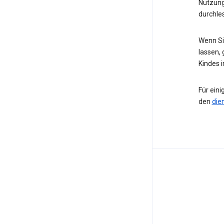
Nutzung
durchle
Wenn Sie
lassen, 
Kindes 
Für eini
den
die