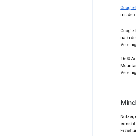
Google-
mit dem
Google 
nach de
Vereini
1600 Am
Mountai
Vereini
Mind
Nutzer, 
erreicht
Erziehu