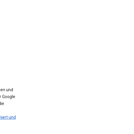
nen und
r Google
die
iert und