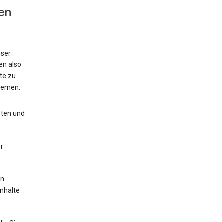
en
nser
en also
te zu
hemen:
eten und
r
en
Inhalte