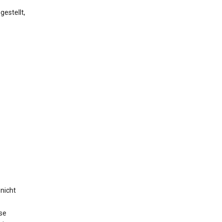
estellt,
nicht
se