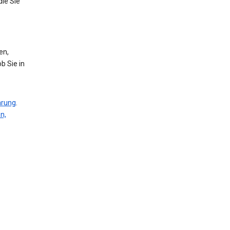
die Sie
en,
b Sie in
ärung
.
n,