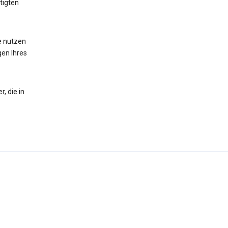
tigten
te nutzen
gen Ihres
, die in