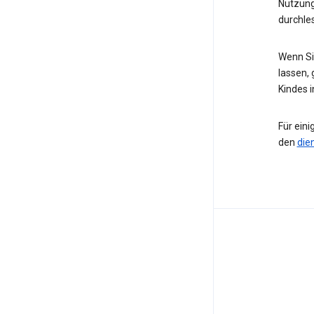
Nutzung
durchle
Wenn Sie
lassen, 
Kindes 
Für eini
den
die