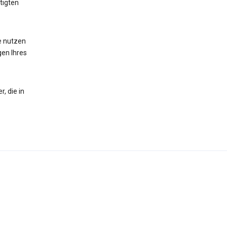
tigten
te nutzen
gen Ihres
, die in