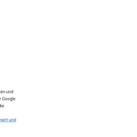
nen und
r Google
die
iert und