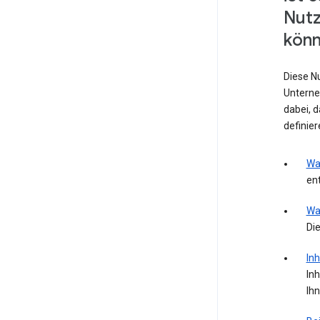
Nut
könn
Diese N
Unterne
dabei, 
definie
Wa
ent
Wa
Die
Inh
Inh
Ih