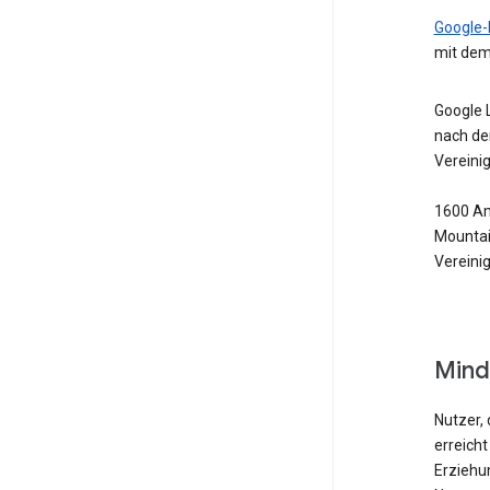
Google-
mit dem
Google 
nach de
Vereini
1600 Am
Mountai
Vereini
Mind
Nutzer, 
erreicht
Erziehu