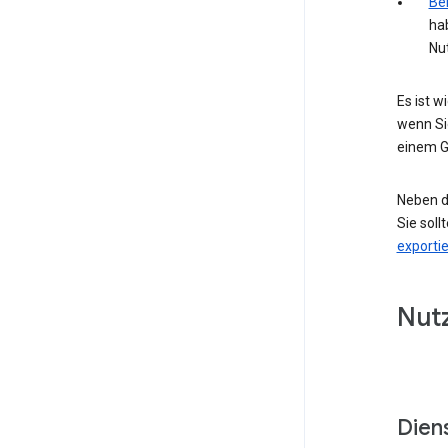
Bei
ha
Nu
Es ist 
wenn Si
einem G
Neben d
Sie soll
exporti
Nut
Dien