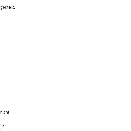
estellt,
nicht
se