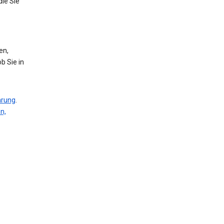
die Sie
en,
b Sie in
ärung
.
n,