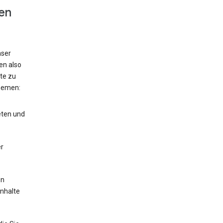
en
nser
en also
te zu
hemen:
eten und
r
en
Inhalte