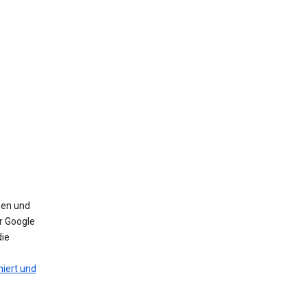
nen und
r Google
die
iert und