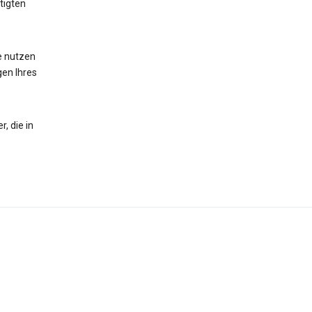
tigten
te nutzen
gen Ihres
, die in