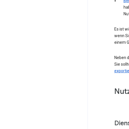
Bei
ha
Nu
Es ist 
wenn Si
einem G
Neben d
Sie soll
exporti
Nut
Dien