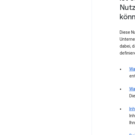
Nut
könn
Diese N
Unterne
dabei, 
definie
Wa
ent
Wa
Die
Inh
Inh
Ih