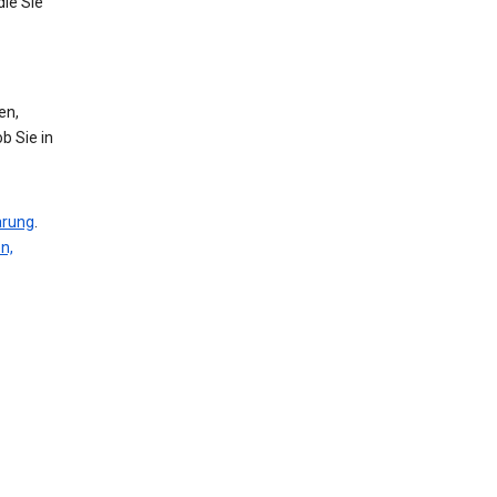
die Sie
en,
b Sie in
ärung
.
n,