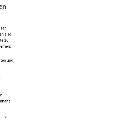
en
nser
en also
te zu
hemen:
eten und
r
en
Inhalte