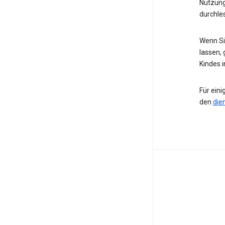
Nutzung
durchle
Wenn Sie
lassen, 
Kindes 
Für eini
den
die