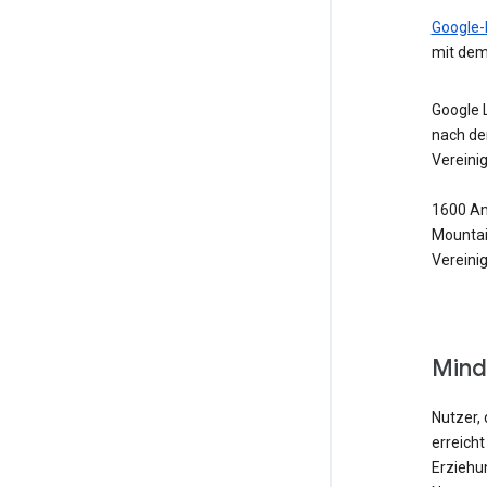
Google-
mit dem
Google 
nach de
Vereini
1600 Am
Mountai
Vereini
Mind
Nutzer, 
erreicht
Erziehu