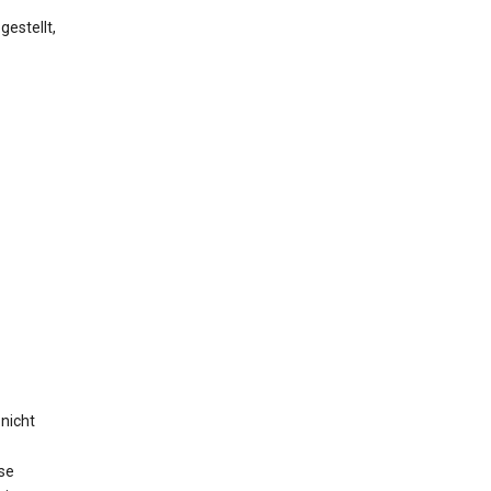
estellt,
nicht
se