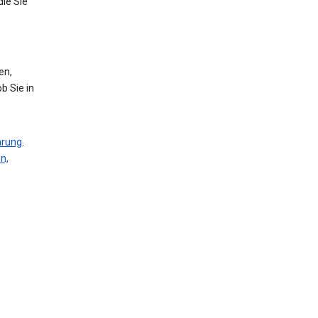
die Sie
en,
b Sie in
ärung
.
n,