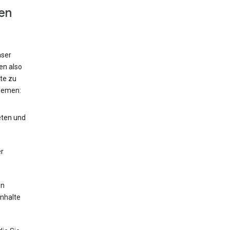
en
nser
en also
te zu
hemen:
eten und
r
en
Inhalte