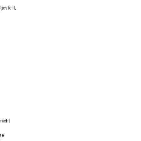
estellt,
nicht
se