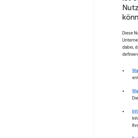
Nut
könn
Diese N
Unterne
dabei, 
definie
Wa
ent
Wa
Die
Inh
Inh
Ih