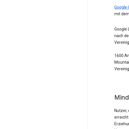
Google-
mit dem
Google 
nach de
Vereini
1600 Am
Mountai
Vereini
Mind
Nutzer, 
erreicht
Erziehu