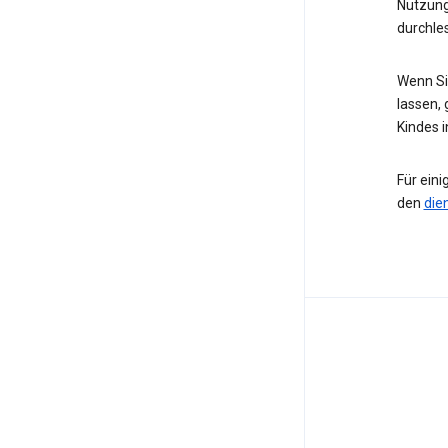
Nutzung
durchle
Wenn Sie
lassen, 
Kindes 
Für eini
den
die