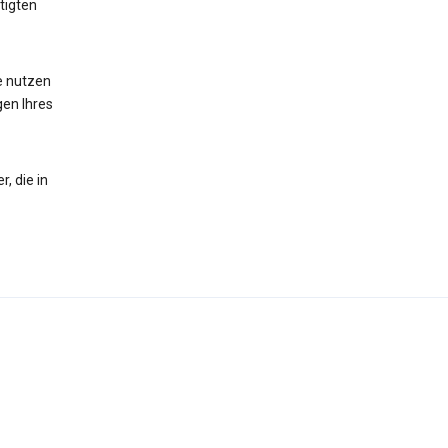
tigten
te nutzen
gen Ihres
, die in