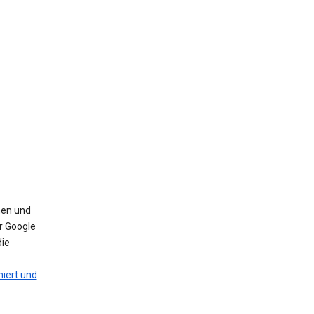
nen und
r Google
die
iert und