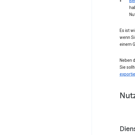
Bei
ha
Nu
Es ist 
wenn Si
einem G
Neben d
Sie soll
exporti
Nut
Dien