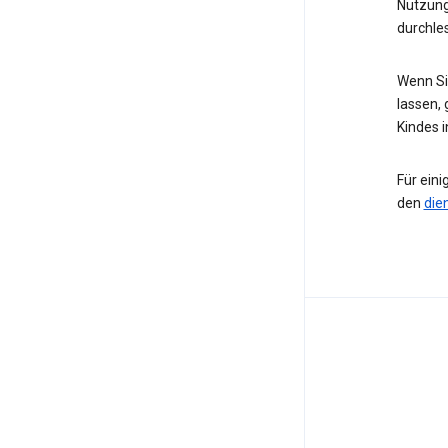
Nutzung
durchle
Wenn Sie
lassen, 
Kindes 
Für eini
den
die