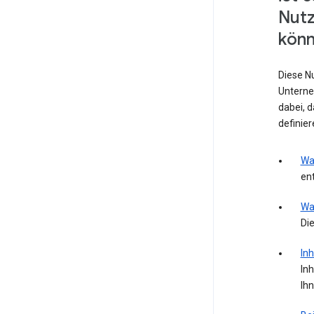
Nut
könn
Diese N
Unterne
dabei, 
definie
Wa
ent
Wa
Die
Inh
Inh
Ih