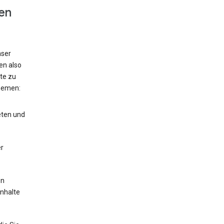
en
nser
en also
te zu
hemen:
eten und
r
en
Inhalte