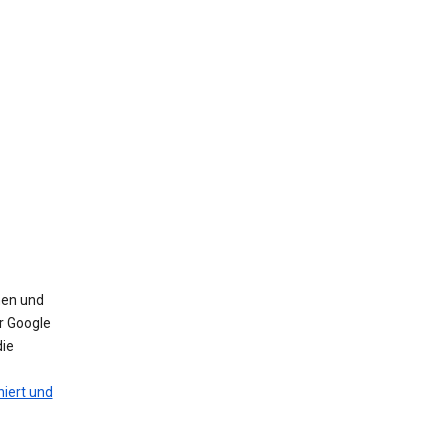
nen und
r Google
die
iert und