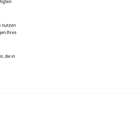
tigten
te nutzen
gen Ihres
, die in