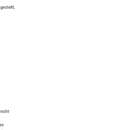
estellt,
nicht
se