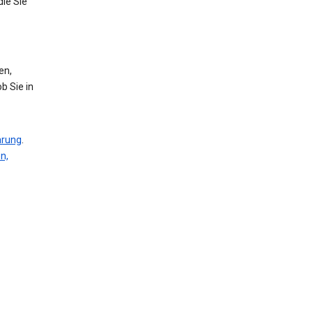
die Sie
en,
b Sie in
ärung
.
n,