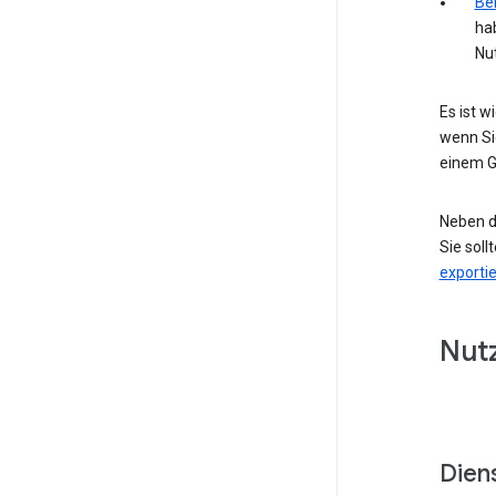
Bei
ha
Nu
Es ist 
wenn Si
einem G
Neben d
Sie soll
exporti
Nut
Dien