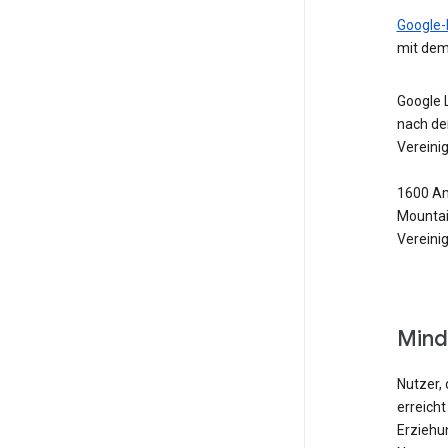
Google-
mit dem
Google 
nach de
Vereini
1600 Am
Mountai
Vereini
Mind
Nutzer, 
erreicht
Erziehu