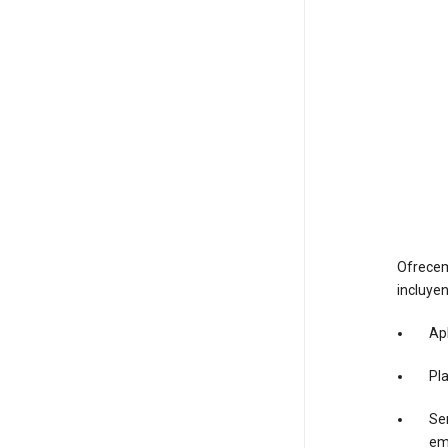
Ofrecem
incluyen
Apl
Pl
Ser
em