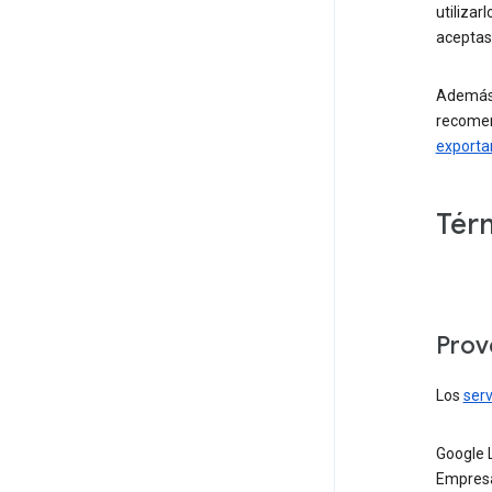
utilizar
aceptas
Además 
recomen
exportar
Tér
Prov
Los
serv
Google 
Empresa 