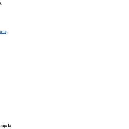
,
onar,
bajo la