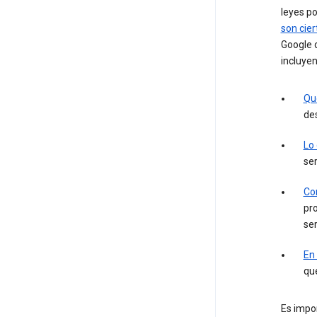
leyes po
son cier
Google c
incluyen
Qu
des
Lo
ser
Con
pro
ser
En
que
Es impor