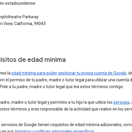
ción estadounidense
phitheatre Parkway
 View, California, 94043
isitos de edad mínima
enes la
edad mínima para poder gestionar tu propia cuenta de Google
, d
on el permiso de tu padre, madre o tutor legal para utilizar una cuenta 
Pide a tu padre, madre o tutor legal que lea estos términos contigo.
padre, madre o tutor legal y permites a tu hijo/a que utilice los
servicios
,
estos términos y eres responsable de la actividad que realice en los serv
 servicios de Google tienen requisitos de edad mínima adicionales, com
e en sus
términos y políticas adicionales específicos
.