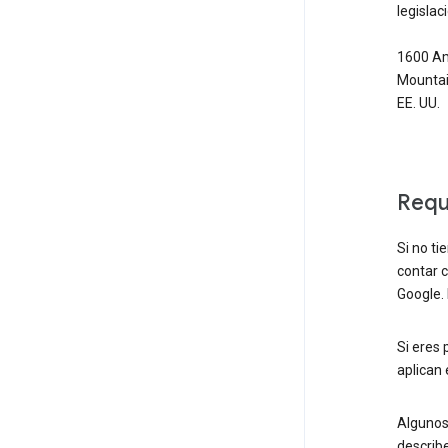
legisla
1600 Am
Mountain
EE. UU.
Requ
Si no ti
contar c
Google. 
Si eres 
aplican 
Algunos
describ