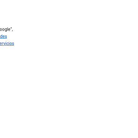
oogle",
ades
ervicios