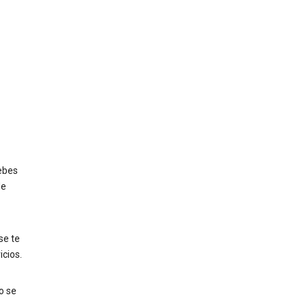
ebes
de
 se te
icios.
o se