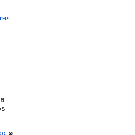
r PDF
al
os
esa
, las