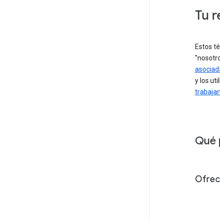
Tu r
Estos t
"nosotro
asociad
y los ut
trabaja
Qué 
Ofrec