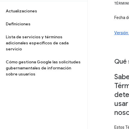
TÉRMIN
Actualizaciones
Fecha de
Definiciones
Versión 
Lista de servicios y términos
adicionales específicos de cada
servicio
Qué 
Cómo gestiona Google las solicitudes
gubernamentales de información
sobre usuarios
Sabe
Térm
dete
usar
noso
Estos Té