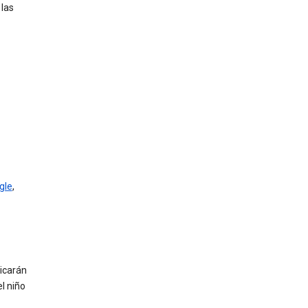
 las
gle
,
licarán
l niño