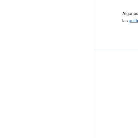
Algunos 
las
polít