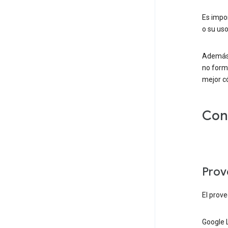
Es impo
o su uso
Además 
no form
mejor 
Con
Prov
El prove
Google 