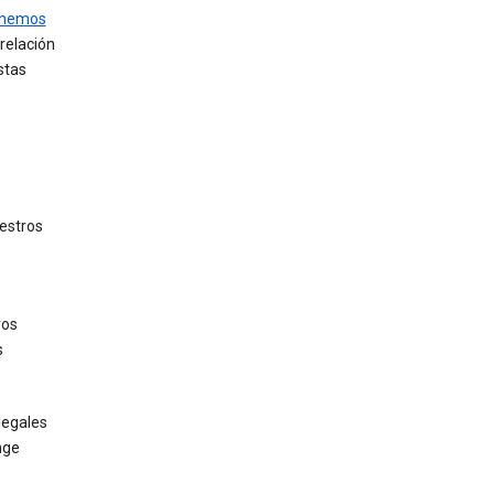
 hemos
relación
stas
uestros
ros
s
legales
nge