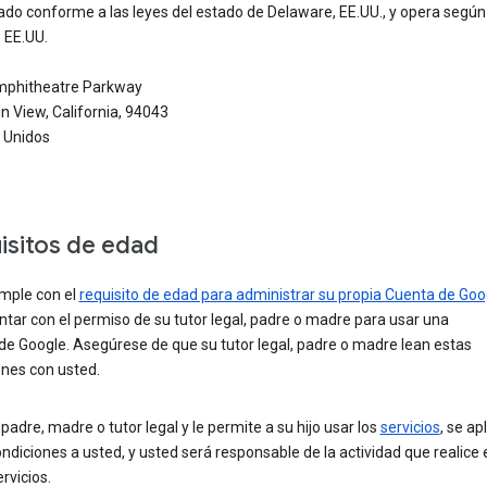
do conforme a las leyes del estado de Delaware, EE.UU., y opera según
 EE.UU.
phitheatre Parkway
 View, California, 94043
 Unidos
isitos de edad
umple con el
requisito de edad para administrar su propia Cuenta de Goo
tar con el permiso de su tutor legal, padre o madre para usar una
de Google. Asegúrese de que su tutor legal, padre o madre lean estas
ones con usted.
 padre, madre o tutor legal y le permite a su hijo usar los
servicios
, se ap
ndiciones a usted, y usted será responsable de la actividad que realice e
ervicios.