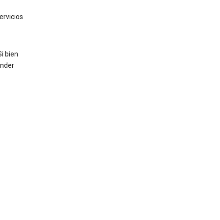
ervicios
Si bien
ender