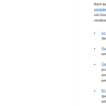
leyes q
conside
con Goog
condicio
Lo
des
Qu
ser
Con
pro
ser
pe
En
que
es