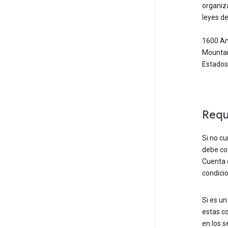
organiza
leyes de
1600 Am
Mountain
Estados
Requ
Si no c
debe con
Cuenta 
condici
Si es un
estas co
en los s