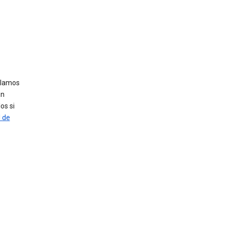
ablamos
En
os si
 de