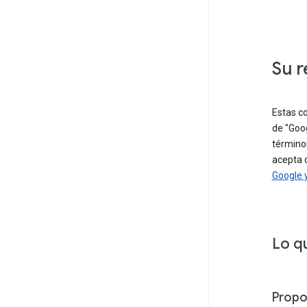
Su r
Estas co
de "Goog
término
acepta c
Google 
Lo q
Propor