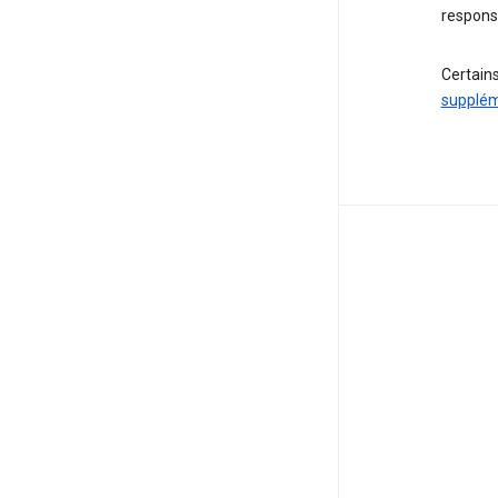
responsa
Certains
supplém