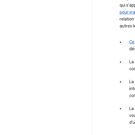
qui s'ap
pour vra
relation
autres l
Ce
dé
La
con
La
int
con
La
vou
d'u