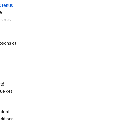
s tenus
e
t entre
osons et
été
que ces
 dont
ditions