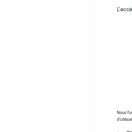
L'acc
Nous fou
d'utilis
des