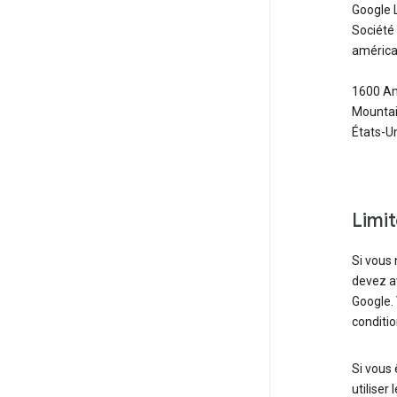
Google 
Société 
américa
1600 Am
Mountain
États-U
Limi
Si vous 
devez av
Google. 
conditio
Si vous 
utiliser 