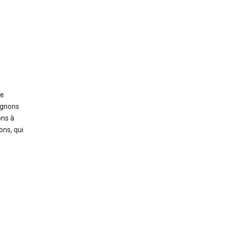
re
signons
ons à
ons, qui