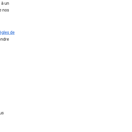
 à un
e nos
ègles de
endre
us