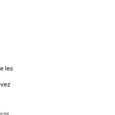
e les
uvez
les lois