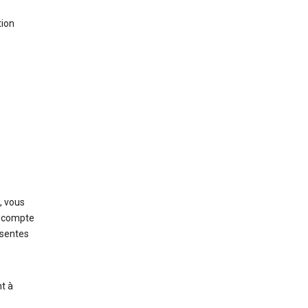
tion
, vous
un compte
ésentes
t à