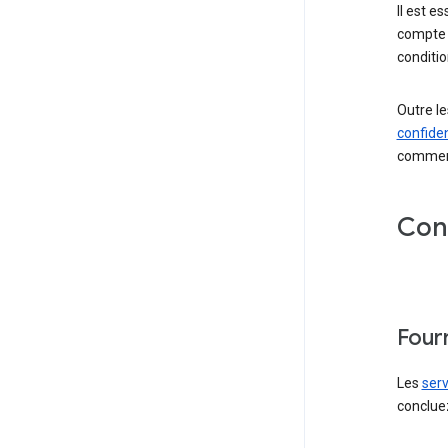
Il est e
compte G
conditio
Outre le
confiden
comme
Cond
Four
Les
serv
concluez