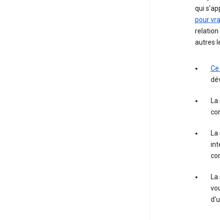
qui s'ap
pour vra
relation
autres l
Ce
dé
La
con
La
int
con
La
vou
d'u