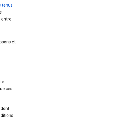
s tenus
e
t entre
osons et
été
que ces
 dont
ditions