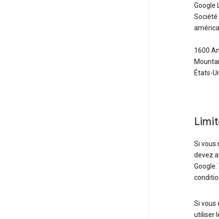
Google 
Société 
américa
1600 Am
Mountain
États-U
Limi
Si vous 
devez av
Google. 
conditio
Si vous 
utiliser 