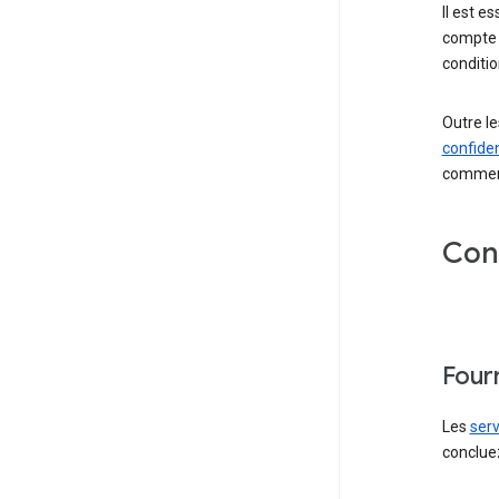
Il est e
compte G
conditio
Outre le
confiden
comme
Cond
Four
Les
serv
concluez