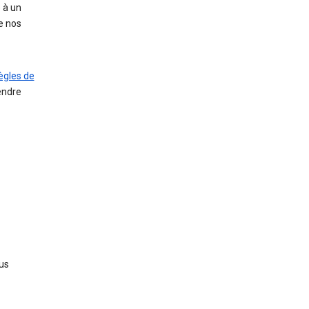
 à un
e nos
ègles de
endre
us