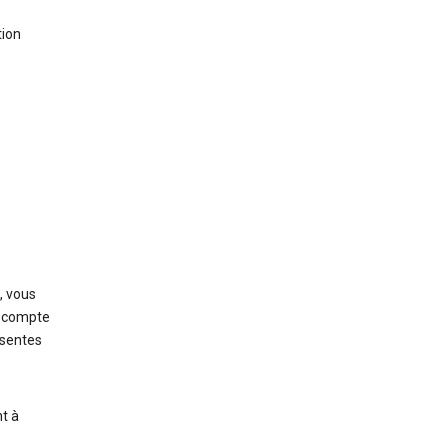
tion
, vous
un compte
ésentes
t à