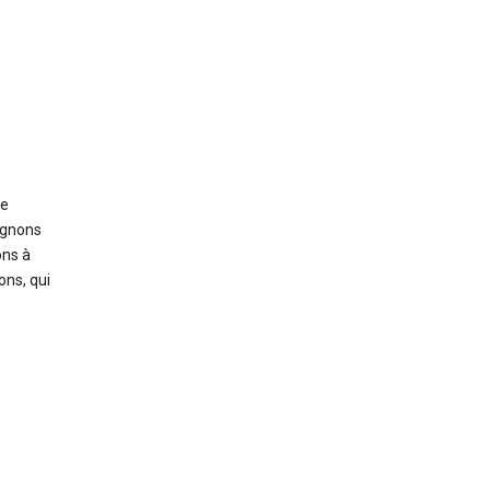
re
signons
ons à
ons, qui