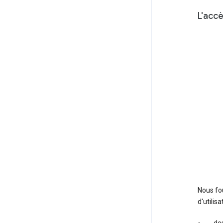
L'acc
Nous fou
d'utilis
des