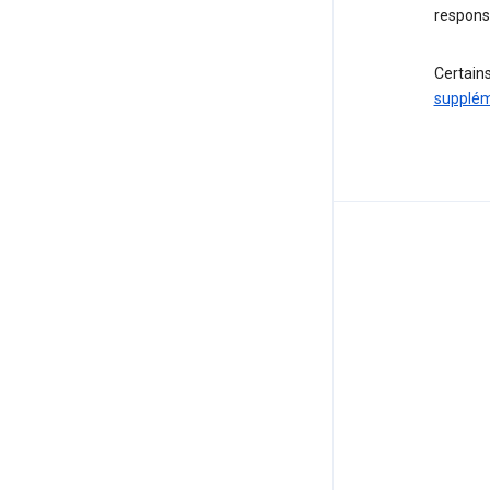
responsa
Certains
supplém