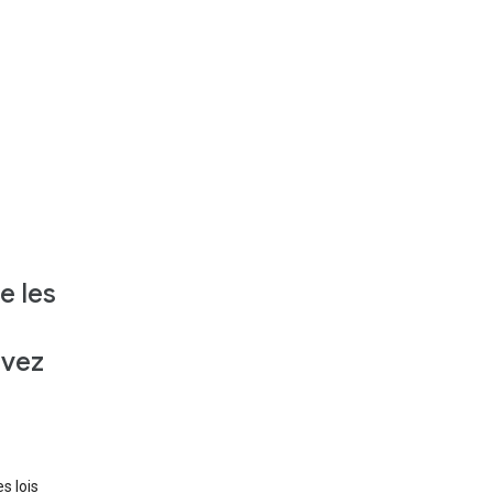
e les
uvez
les lois