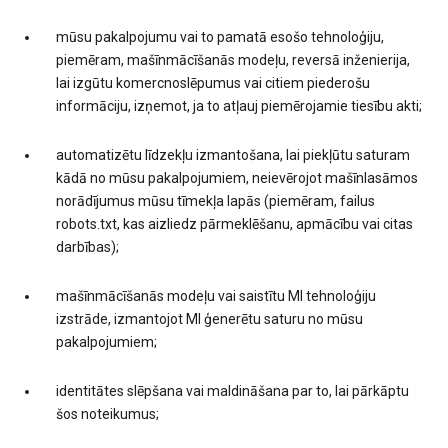
mūsu pakalpojumu vai to pamatā esošo tehnoloģiju,
piemēram, mašīnmācīšanās modeļu, reversā inženierija,
lai izgūtu komercnoslēpumus vai citiem piederošu
informāciju, izņemot, ja to atļauj piemērojamie tiesību akti;
automatizētu līdzekļu izmantošana, lai piekļūtu saturam
kādā no mūsu pakalpojumiem, neievērojot mašīnlasāmos
norādījumus mūsu tīmekļa lapās (piemēram, failus
robots.txt, kas aizliedz pārmeklēšanu, apmācību vai citas
darbības);
mašīnmācīšanās modeļu vai saistītu MI tehnoloģiju
izstrāde, izmantojot MI ģenerētu saturu no mūsu
pakalpojumiem;
identitātes slēpšana vai maldināšana par to, lai pārkāptu
šos noteikumus;