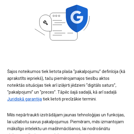
Šajos noteikumos tiek lietota plaša “pakalpojumu” definīcija (kā
aprakstīts iepriekš), taču piemērojamajos tiesību aktos
noteiktās situācijas tiek arī izšķirti jēdzieni “digitāls saturs”,
“pakalpojumi” un “preces”. Tāpēc šajā sadaļā, kā arī sadaļā
Juridiskā garantija
tiek lietoti precīzākie termini.
Mēs nepārtraukti izstrādājam jaunas tehnoloģijas un funkcijas,
lai uzlabotu savus pakalpojumus. Piemēram, mēs izmantojam
mākslīgo intelektu un mašīnmācīšanos, lai nodrošinātu