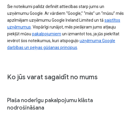
Šie noteikumi palīdz definēt attiecības starp jums un
uzņēmumu Google. Ar vārdiem “Google,” “mēs” un “mūsu” mēs
apzīmējam uzņēmumu Google Ireland Limited un tā
saistītos
uzņēmumus
. Vispārīgi runājot, mēs piešķiram jums atļauju
piekļūt mūsu
pakalpojumiem
un izmantot tos, ja jūs piekrītat
ievērot šos noteikumus, kuri atspoguļo
uzņēmuma Google
darbības un peļņas gūšanas principus
.
Ko jūs varat sagaidīt no mums
Plaša noderīgu pakalpojumu klāsta
nodrošināšana