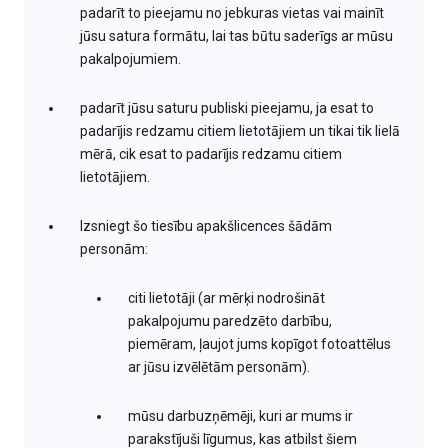
padarīt to pieejamu no jebkuras vietas vai mainīt
jūsu satura formātu, lai tas būtu saderīgs ar mūsu
pakalpojumiem.
padarīt jūsu saturu publiski pieejamu, ja esat to
padarījis redzamu citiem lietotājiem un tikai tik lielā
mērā, cik esat to padarījis redzamu citiem
lietotājiem.
Izsniegt šo tiesību apakšlicences šādām
personām:
citi lietotāji (ar mērķi nodrošināt
pakalpojumu paredzēto darbību,
piemēram, ļaujot jums kopīgot fotoattēlus
ar jūsu izvēlētām personām).
mūsu darbuzņēmēji, kuri ar mums ir
parakstījuši līgumus, kas atbilst šiem