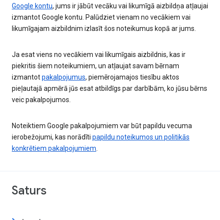
Google kontu
, jums ir jābūt vecāku vai likumīgā aizbildņa atļaujai
izmantot Google kontu. Palūdziet vienam no vecākiem vai
likumīgajam aizbildnim izlasīt šos noteikumus kopā ar jums.
Ja esat viens no vecākiem vai likumīgais aizbildnis, kas ir
piekritis šiem noteikumiem, un atļaujat savam bērnam
izmantot
pakalpojumus
, piemērojamajos tiesību aktos
pieļautajā apmērā jūs esat atbildīgs par darbībām, ko jūsu bērns
veic pakalpojumos.
Noteiktiem Google pakalpojumiem var būt papildu vecuma
ierobežojumi, kas norādīti
papildu noteikumos un politikās
konkrētiem pakalpojumiem
.
Saturs