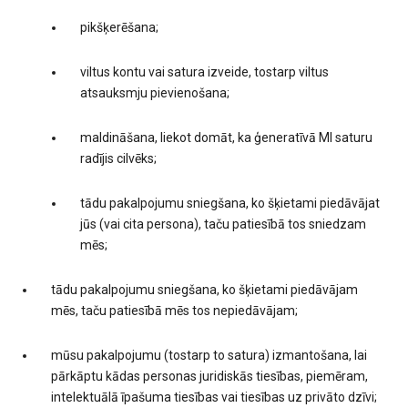
pikšķerēšana;
viltus kontu vai satura izveide, tostarp viltus
atsauksmju pievienošana;
maldināšana, liekot domāt, ka ģeneratīvā MI saturu
radījis cilvēks;
tādu pakalpojumu sniegšana, ko šķietami piedāvājat
jūs (vai cita persona), taču patiesībā tos sniedzam
mēs;
tādu pakalpojumu sniegšana, ko šķietami piedāvājam
mēs, taču patiesībā mēs tos nepiedāvājam;
mūsu pakalpojumu (tostarp to satura) izmantošana, lai
pārkāptu kādas personas juridiskās tiesības, piemēram,
intelektuālā īpašuma tiesības vai tiesības uz privāto dzīvi;