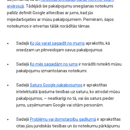
ievērojuši
. Tādējādi šie pakalpojumu sniegšanas noteikumi
palīdz definēt Google attiecības ar jums, kad jūs
mijiedarbojaties ar mūsu pakalpojumiem. Piemēram, šajos
noteikumos ir ietvertas tālāk norādītās tēmas.
Sadaļā
Ko jūs varat sagaidīt no mums
aprakstīts, kā
sniedzam un pilnveidojam savus pakalpojumus.
Sadaļā
Ko mēs sagaidām no jums
ir norādīti noteikti mūsu
pakalpojumu izmantošanas noteikumi.
Sadaļā
Saturs Google pakalpojumos
ir aprakstītas
intelektuālā īpašuma tiesības uz saturu, ko atrodat mūsu
pakalpojumos, — neatkarīgi no tā, vai šis saturs pieder
jums, uzņēmumam Google vai citām personām.
Sadaļā
Problēmu vai domstarpību gadījumā
ir aprakstītas
citas jūsu juridiskās tiesības un šo noteikumu pārkāpumu