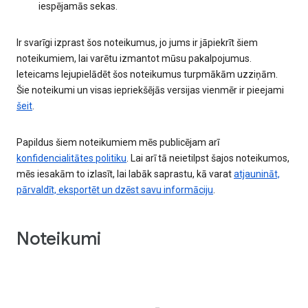
iespējamās sekas.
Ir svarīgi izprast šos noteikumus, jo jums ir jāpiekrīt šiem
noteikumiem, lai varētu izmantot mūsu pakalpojumus.
Ieteicams lejupielādēt šos noteikumus turpmākām uzziņām.
Šie noteikumi un visas iepriekšējās versijas vienmēr ir pieejami
šeit
.
Papildus šiem noteikumiem mēs publicējam arī
konfidencialitātes politiku
. Lai arī tā neietilpst šajos noteikumos,
mēs iesakām to izlasīt, lai labāk saprastu, kā varat
atjaunināt,
pārvaldīt, eksportēt un dzēst savu informāciju
.
Noteikumi