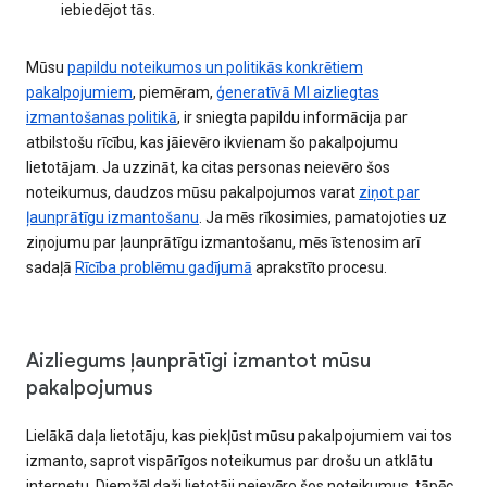
iebiedējot tās.
Mūsu
papildu noteikumos un politikās konkrētiem
pakalpojumiem
, piemēram,
ģeneratīvā MI aizliegtas
izmantošanas politikā
, ir sniegta papildu informācija par
atbilstošu rīcību, kas jāievēro ikvienam šo pakalpojumu
lietotājam. Ja uzzināt, ka citas personas neievēro šos
noteikumus, daudzos mūsu pakalpojumos varat
ziņot par
ļaunprātīgu izmantošanu
. Ja mēs rīkosimies, pamatojoties uz
ziņojumu par ļaunprātīgu izmantošanu, mēs īstenosim arī
sadaļā
Rīcība problēmu gadījumā
aprakstīto procesu.
Aizliegums ļaunprātīgi izmantot mūsu
pakalpojumus
Lielākā daļa lietotāju, kas piekļūst mūsu pakalpojumiem vai tos
izmanto, saprot vispārīgos noteikumus par drošu un atklātu
internetu. Diemžēl daži lietotāji neievēro šos noteikumus, tāpēc