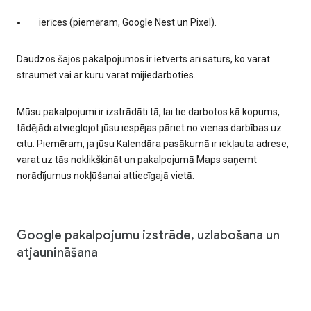
ierīces (piemēram, Google Nest un Pixel).
Daudzos šajos pakalpojumos ir ietverts arī saturs, ko varat
straumēt vai ar kuru varat mijiedarboties.
Mūsu pakalpojumi ir izstrādāti tā, lai tie darbotos kā kopums,
tādējādi atvieglojot jūsu iespējas pāriet no vienas darbības uz
citu. Piemēram, ja jūsu Kalendāra pasākumā ir iekļauta adrese,
varat uz tās noklikšķināt un pakalpojumā Maps saņemt
norādījumus nokļūšanai attiecīgajā vietā.
Google pakalpojumu izstrāde, uzlabošana un
atjaunināšana