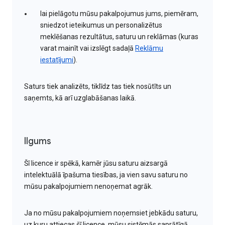
lai pielāgotu mūsu pakalpojumus jums, piemēram,
sniedzot ieteikumus un personalizētus
meklēšanas rezultātus, saturu un reklāmas (kuras
varat mainīt vai izslēgt sadaļā
Reklāmu
iestatījumi
).
Saturs tiek analizēts, tiklīdz tas tiek nosūtīts un
saņemts, kā arī uzglabāšanas laikā.
Ilgums
Šī licence ir spēkā, kamēr jūsu saturu aizsargā
intelektuālā īpašuma tiesības, ja vien savu saturu no
mūsu pakalpojumiem nenoņemat agrāk.
Ja no mūsu pakalpojumiem noņemsiet jebkādu saturu,
uz kuru attiecas šī licence, mūsu sistēmās saprātīgā