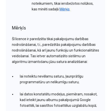
noteikumiem, tikai ierobežotos nolūkos,
kas minēti sadaļā
Mērķis
.
Mērķis
Šī licence ir paredzēta tikai pakalpojumu darbības
nodrošināšanai, t.i., paredzētās pakalpojumu darbības
nodrošināšanai, kā arī jaunu funkciju un funkcionalitātes
veidošanai. Tas ietver automatizēto sistēmu un
algoritmu izmantošanu jūsu satura analizēšanai:
lai noteiktu nevēlamu saturu, ļaunprātīgu
programmatūru un nelikumīgu saturu;
lai datos konstatētu modeļus, piemēram, nosakot,
kad ieteikt jaunu albumu pakalpojumā Google
fotoattēli, lai saistītos fotoattēlus uzglabātu kopā;