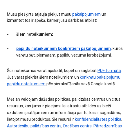
Mūsu piešķirtā atļauja piekļūt mūsu
pakalpojumiem
un
izmantot tos ir spēkā, kamēr jūsu darbības atbilst:
šiem noteikumiem;
papildu noteikumiem konkrētiem pakalpojumiem
, kuros
varētu būt, piemēram, papildu vecuma ierobežojumi.
Šos noteikumus varat apskatīt, kopēt un saglabāt
PDF formātā
.
Jūs varat piekrist šiem noteikumiem un
konkrētu pakalpojumu
papildu noteikumiem
pēc pierakstīšanās savā Google kontā.
Mēs arī veidojam dažādas politikas, palīdzības centrus un citus
resursus, kas jums ir pieejami, lai atrastu atbildes uz bieži
uzdotiem jautājumiem un informāciju par to, kas ir sagaidāms,
lietojot mūsu produktus. Šie resursi ir
konfidencialitātes politika
,
Autortiesību palīdzības centrs
,
Drošības centrs
,
Pārredzamības