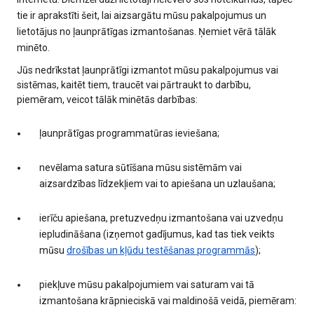
tie ir aprakstīti šeit, lai aizsargātu mūsu pakalpojumus un
lietotājus no ļaunprātīgas izmantošanas. Ņemiet vērā tālāk
minēto.
Jūs nedrīkstat ļaunprātīgi izmantot mūsu pakalpojumus vai
sistēmas, kaitēt tiem, traucēt vai pārtraukt to darbību,
piemēram, veicot tālāk minētās darbības:
ļaunprātīgas programmatūras ieviešana;
nevēlama satura sūtīšana mūsu sistēmām vai
aizsardzības līdzekļiem vai to apiešana un uzlaušana;
ierīču apiešana, pretuzvedņu izmantošana vai uzvedņu
iepludināšana (izņemot gadījumus, kad tas tiek veikts
mūsu
drošības un kļūdu testēšanas programmās
);
piekļuve mūsu pakalpojumiem vai saturam vai tā
izmantošana krāpnieciskā vai maldinošā veidā, piemēram: