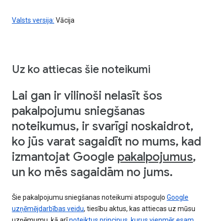
Valsts versija:
Vācija
Uz ko attiecas šie noteikumi
Lai gan ir vilinoši nelasīt šos
pakalpojumu sniegšanas
noteikumus, ir svarīgi noskaidrot,
ko jūs varat sagaidīt no mums, kad
izmantojat Google
pakalpojumus
,
un ko mēs sagaidām no jums.
Šie pakalpojumu sniegšanas noteikumi atspoguļo
Google
uzņēmējdarbības veidu
, tiesību aktus, kas attiecas uz mūsu
uzņēmumu, kā arī
noteiktus principus, kurus vienmēr esam