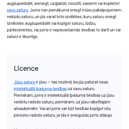
augšupielādēt, iesniegt, uzglabāt, nosūtīt, saņemt vai koplietot
savu saturu
. Jums nav pienākuma sniegt mūsu pakalpojumiem
nekādu saturu, un jūs varat brīvi izvēlēties, kuru saturu sniegt.
Izvēloties augšupielādēt vai kopīgot saturu, lūdzu,
pārliecinieties, vai jums ir nepieciešamās tiesības to darīt un vai
saturs ir likumīgs.
Licence
Jūsu saturs
ir jūsu — tas nozīmē, ka jūs paturat visas
intelektuālā īpašuma tiesības
uz savu saturu.
Piemēram, jums ir intelektuālā īpašuma tiesības uz jūsu
veidotu radošo saturu, piemēram, uz jūsu rakstītajām
atsauksmēm. Vai arī jums var būt tiesības kopīgot citu
personu radošo saturu, ja tās ir sniegušas jums atļauju.