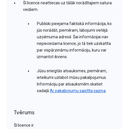
Šī licence neattiecas uz tālāk norādītajiem satura
veidiem.
Publiski pieejama faktiskā informācija, ko
jūs norādāt, piemēram, labojumi vietējā
uzņēmuma adresē. Šai informācijai nav
nepieciešama licence, jo tā tiek uzskatīta
par vispārzināmu informāciju, kuru var
izmantot ikviens.
Jūsu sniegtās atsauksmes, piemēram,
ieteikumi uzlabot mūsu pakalpojumus.
Informāciju par atsauksmēm skatiet
sadaļā
Ar pakalpojumu saistīta saziņa
.
Tvērums
Šī licence ir: