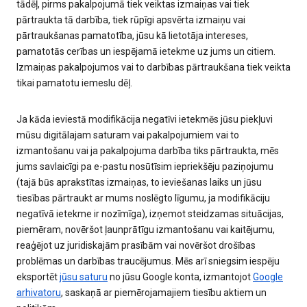
tādēļ, pirms pakalpojumā tiek veiktas izmaiņas vai tiek
pārtraukta tā darbība, tiek rūpīgi apsvērta izmaiņu vai
pārtraukšanas pamatotība, jūsu kā lietotāja intereses,
pamatotās cerības un iespējamā ietekme uz jums un citiem.
Izmaiņas pakalpojumos vai to darbības pārtraukšana tiek veikta
tikai pamatotu iemeslu dēļ.
Ja kāda ieviestā modifikācija negatīvi ietekmēs jūsu piekļuvi
mūsu digitālajam saturam vai pakalpojumiem vai to
izmantošanu vai ja pakalpojuma darbība tiks pārtraukta, mēs
jums savlaicīgi pa e-pastu nosūtīsim iepriekšēju paziņojumu
(tajā būs aprakstītas izmaiņas, to ieviešanas laiks un jūsu
tiesības pārtraukt ar mums noslēgto līgumu, ja modifikāciju
negatīvā ietekme ir nozīmīga), izņemot steidzamas situācijas,
piemēram, novēršot ļaunprātīgu izmantošanu vai kaitējumu,
reaģējot uz juridiskajām prasībām vai novēršot drošības
problēmas un darbības traucējumus. Mēs arī sniegsim iespēju
eksportēt
jūsu saturu
no jūsu Google konta, izmantojot
Google
arhivatoru
, saskaņā ar piemērojamajiem tiesību aktiem un