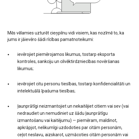
Mēs vēlamies uzturēt cieņpilnu vidi visiem, kas nozīmē to, ka
jums ir jāievēro šādi rīcības pamatnoteikumi:
ievērojiet piemērojamos likumus, tostarp eksporta
kontroles, sankciju un cilvēktirdzniecības novēršanas
likumus;
ievērojiet citu personu tiesības, tostarp konfidencialitāti un
intelektuālā īpašuma tiesības;
ļaunprātīgi neizmantojiet un nekaitējiet citiem vai sev (vai
nedraudiet un nemudiniet uz šādu ļaunprātīgu
izmantošanu vai kaitējumu) — piemēram, maldinot,
apkrāpjot, nelikumīgi uzdodoties par citām personām,
ceļot neslavu, aizskarot, uzmācoties citām personām vai