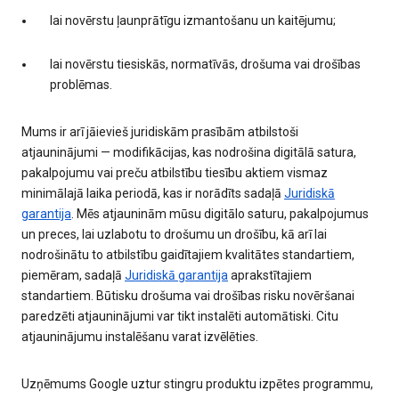
lai novērstu ļaunprātīgu izmantošanu un kaitējumu;
lai novērstu tiesiskās, normatīvās, drošuma vai drošības
problēmas.
Mums ir arī jāievieš juridiskām prasībām atbilstoši
atjauninājumi — modifikācijas, kas nodrošina digitālā satura,
pakalpojumu vai preču atbilstību tiesību aktiem vismaz
minimālajā laika periodā, kas ir norādīts sadaļā
Juridiskā
garantija
. Mēs atjauninām mūsu digitālo saturu, pakalpojumus
un preces, lai uzlabotu to drošumu un drošību, kā arī lai
nodrošinātu to atbilstību gaidītajiem kvalitātes standartiem,
piemēram, sadaļā
Juridiskā garantija
aprakstītajiem
standartiem. Būtisku drošuma vai drošības risku novēršanai
paredzēti atjauninājumi var tikt instalēti automātiski. Citu
atjauninājumu instalēšanu varat izvēlēties.
Uzņēmums Google uztur stingru produktu izpētes programmu,