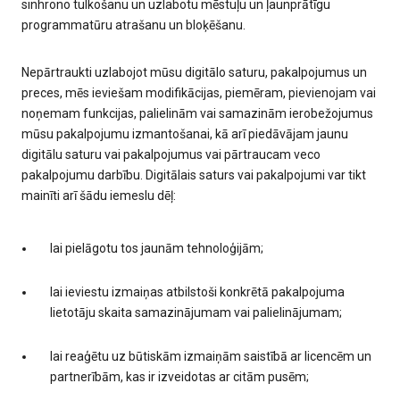
sinhrono tulkošanu un uzlabotu mēstuļu un ļaunprātīgu
programmatūru atrašanu un bloķēšanu.
Nepārtraukti uzlabojot mūsu digitālo saturu, pakalpojumus un
preces, mēs ieviešam modifikācijas, piemēram, pievienojam vai
noņemam funkcijas, palielinām vai samazinām ierobežojumus
mūsu pakalpojumu izmantošanai, kā arī piedāvājam jaunu
digitālu saturu vai pakalpojumus vai pārtraucam veco
pakalpojumu darbību. Digitālais saturs vai pakalpojumi var tikt
mainīti arī šādu iemeslu dēļ:
lai pielāgotu tos jaunām tehnoloģijām;
lai ieviestu izmaiņas atbilstoši konkrētā pakalpojuma
lietotāju skaita samazinājumam vai palielinājumam;
lai reaģētu uz būtiskām izmaiņām saistībā ar licencēm un
partnerībām, kas ir izveidotas ar citām pusēm;