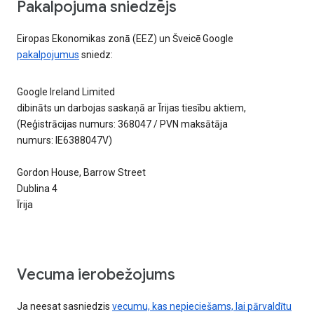
Pakalpojuma sniedzējs
Eiropas Ekonomikas zonā (EEZ) un Šveicē Google
pakalpojumus
sniedz:
Google Ireland Limited
dibināts un darbojas saskaņā ar Īrijas tiesību aktiem,
(Reģistrācijas numurs: 368047 / PVN maksātāja
numurs: IE6388047V)
Gordon House, Barrow Street
Dublina 4
Īrija
Vecuma ierobežojums
Ja neesat sasniedzis
vecumu, kas nepieciešams, lai pārvaldītu