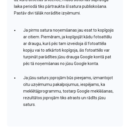
laika periodā tiks pārtraukta šī satura publiskošana.
Pastāv divi tālāk norādītie izņēmumi.
Ja pirms satura noņemšanas jau esat to kopīgojis
ar citiem. Piemēram, ja kopīgojāt kādu fotoattēlu
ar draugu, kurš pēc tam izveidoja šī fotoattēla
kopiju vai to atkārtoti kopīgoja, šis fotoattēls var
turpināt parādīties jūsu drauga Google kontā pat
pēc tā noņemšanas no jūsu Google konta.
Ja jūsu saturs joprojām būs pieejams, izmantojot
citu uzņēmumu pakalpojumus, iespējams, ka
meklētājprogrammu, tostarp Google meklēšanas,
rezultātos joprojām tiks atrasts un rādīts jūsu
saturs.