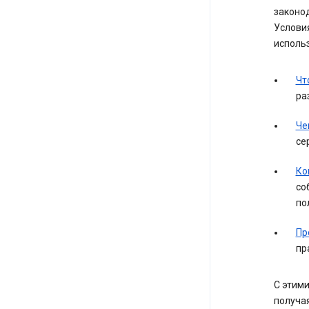
законо
Услови
исполь
Чт
ра
Че
се
Ко
со
по
Пр
пр
С этими
получая