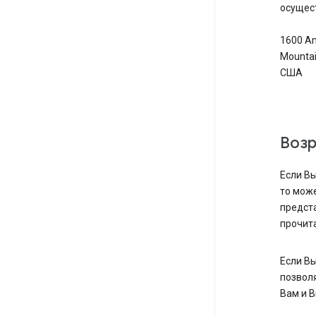
осущес
1600 Am
Mountain
США
Возр
Если В
то може
предст
прочита
Если В
позвол
Вам и В