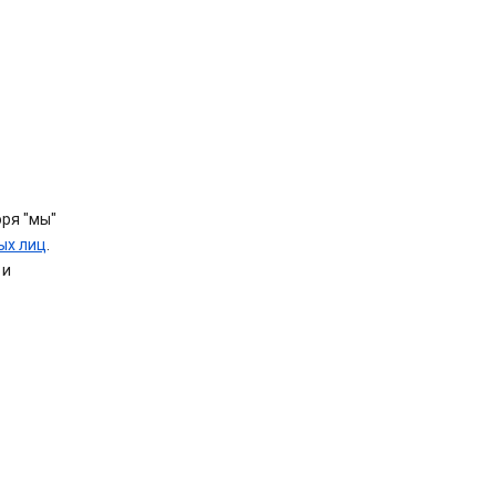
ря "мы"
ых лиц
.
и