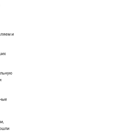
и
вляем и
ших
альную
и
нные
и,
вошли