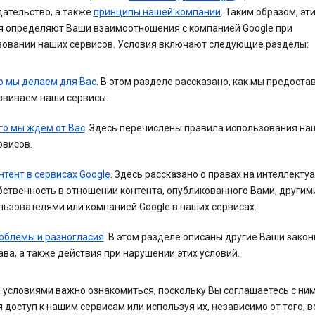
дательство, а также
принципы нашей компании
. Таким образом, эт
я определяют Ваши взаимоотношения с компанией Google при
зовании наших сервисов. Условия включают следующие разделы:
о мы делаем для Вас
. В этом разделе рассказано, как мы предоста
звиваем наши сервисы.
го мы ждем от Вас
. Здесь перечислены правила использования на
рвисов.
нтент в сервисах Google
. Здесь рассказано о правах на интеллекту
бственность в отношении контента, опубликованного Вами, другим
льзователями или компанией Google в наших сервисах.
облемы и разногласия
. В этом разделе описаны другие Ваши зако
ава, а также действия при нарушении этих условий.
 условиями важно ознакомиться, поскольку Вы соглашаетесь с ним
 доступ к нашим сервисам или используя их, независимо от того, 