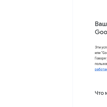
Ваш
Goo
Эти усл
или "Go
Говоря
пользов
работае
Что 