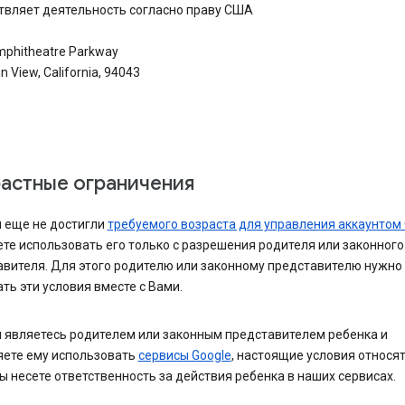
твляет деятельность согласно праву США
phitheatre Parkway
 View, California, 94043
астные ограничения
ы еще не достигли
требуемого возраста для управления аккаунтом 
те использовать его только с разрешения родителя или законного
авителя. Для этого родителю или законному представителю нужно
ть эти условия вместе с Вами.
ы являетесь родителем или законным представителем ребенка и
яете ему использовать
сервисы Google
, настоящие условия относят
ы несете ответственность за действия ребенка в наших сервисах.