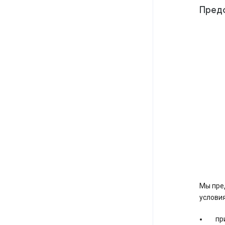
Предо
Мы пре
условия
пр