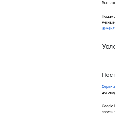
Вы в ак
Помимо
Рекомен
изменят
Усл
Пост
Сервис
договор
Google 
зарегис