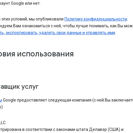
каунт Google или нет.
 этих условий, мы опубликовали
Политику конфиденциальности
.
дуем Вам ознакомиться с ней, чтобы лучше понимать, как Вы мож
ь, экспортировать, удалять свои данные и управлять ими
.
овия использования
авщик услуг
ы
Google предоставляет следующая компания (с ней Вы заключает
):
LLC
трирована в соответствии с законами штата Делавэр (США) и