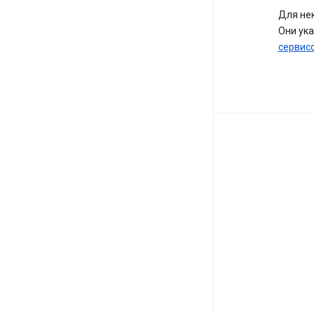
Для не
Они ук
сервис