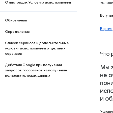
О настоящих Условиях использования
УСЛОВИ
Вступае
Обновления
Версия 
Определения
Список сервисов и дополнительные
условия использования отдельных
Что 
сервисов
Действия Google при получении
Мы з
запросов госорганов на получение
не о
пользовательских данных
пон
исп
и об
Услови