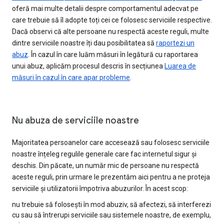
oferă mai multe detalii despre comportamentul adecvat pe
care trebuie să îl adopte toți cei ce folosesc serviciile respective.
Dacă observi că alte persoane nu respectă aceste reguli, multe
dintre serviciile noastre îți dau posibilitatea să
raportezi un
abuz
. În cazul în care luăm măsuri în legătură cu raportarea
unui abuz, aplicăm procesul descris în secțiunea
Luarea de
măsuri în cazul în care apar probleme
.
Nu abuza de serviciile noastre
Majoritatea persoanelor care accesează sau folosesc serviciile
noastre înțeleg regulile generale care fac internetul sigur și
deschis. Din păcate, un număr mic de persoane nu respectă
aceste reguli, prin urmare le prezentăm aici pentru a ne proteja
serviciile și utilizatorii împotriva abuzurilor. În acest scop:
nu trebuie să folosești în mod abuziv, să afectezi, să interferezi
cu sau să întrerupi serviciile sau sistemele noastre, de exemplu,