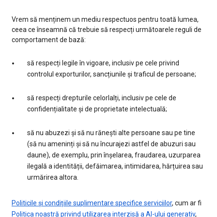
Vrem să menținem un mediu respectuos pentru toată lumea,
ceea ce înseamnă că trebuie să respecți următoarele reguli de
comportament de bază:
să respecți legile în vigoare, inclusiv pe cele privind
controlul exporturilor, sancțiunile și traficul de persoane;
să respecți drepturile celorlalți, inclusiv pe cele de
confidențialitate și de proprietate intelectuală;
să nu abuzezi și să nu rănești alte persoane sau pe tine
(să nu ameninți și să nu încurajezi astfel de abuzuri sau
daune), de exemplu, prin înșelarea, fraudarea, uzurparea
ilegală a identității, defăimarea, intimidarea, hărțuirea sau
urmărirea altora.
Politicile și condițiile suplimentare specifice serviciilor
, cum ar fi
Politica noastră privind utilizarea interzisă a AI-ului generativ
,