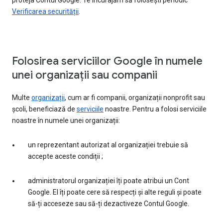
proteja Contul Google. Te încurajăm să folosești periodic
Verificarea securității
.
Folosirea serviciilor Google în numele
unei organizații sau companii
Multe
organizații
, cum ar fi companii, organizații nonprofit sau
școli, beneficiază de
serviciile
noastre. Pentru a folosi serviciile
noastre în numele unei organizații:
un reprezentant autorizat al organizației trebuie să
accepte aceste condiții ;
administratorul organizației îți poate atribui un Cont
Google. El îți poate cere să respecți și alte reguli și poate
să-ți acceseze sau să-ți dezactiveze Contul Google.