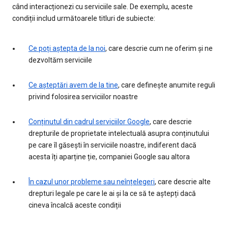
când interacționezi cu serviciile sale. De exemplu, aceste
condiții includ următoarele titluri de subiecte:
Ce poți aștepta de la noi
, care descrie cum ne oferim și ne
dezvoltăm serviciile
Ce așteptări avem de la tine
, care definește anumite reguli
privind folosirea serviciilor noastre
Conținutul din cadrul serviciilor Google
, care descrie
drepturile de proprietate intelectuală asupra conținutului
pe care îl găsești în serviciile noastre, indiferent dacă
acesta îți aparține ție, companiei Google sau altora
În cazul unor probleme sau neînțelegeri
, care descrie alte
drepturi legale pe care le ai și la ce să te aștepți dacă
cineva încalcă aceste condiții