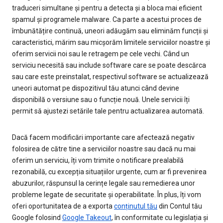
traduceri simultane și pentru a detecta și a bloca mai eficient
spamul și programele malware. Ca parte a acestui proces de
îmbunătățire continuă, uneori adăugăm sau eliminăm funcții și
caracteristici, mărim sau micșorăm limitele serviciilor noastre și
oferim servicii noi sau le retragem pe cele vechi. Când un
serviciu necesită sau include software care se poate descărca
sau care este preinstalat, respectivul software se actualizează
uneori automat pe dispozitivul tău atunci când devine
disponibilă o versiune sau o funcție nouă. Unele servicii îți
permit să ajustezi setările tale pentru actualizarea automată.
Dacă facem modificări importante care afectează negativ
folosirea de către tine a serviciilor noastre sau dacă nu mai
oferim un serviciu, îți vom trimite o notificare prealabilă
rezonabilă, cu excepția situațiilor urgente, cum ar fi prevenirea
abuzurilor, răspunsul la cerințe legale sau remedierea unor
probleme legate de securitate și operabilitate. În plus, îți vom
oferi oportunitatea de a exporta
conținutul tău
din Contul tău
Google folosind
Google Takeout
, în conformitate cu legislația și