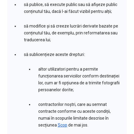
să publice, să execute public sau să afișeze public
conținutul tău, dacă l-ai făcut vizibil pentru alții;
să modifice și să creeze lucrări derivate bazate pe
conținutul tău, de exemplu, prin reformatarea sau
traducerea lui;
să sublicențieze aceste drepturi:
altor utilizatori pentru a permite
funcționarea serviciilor conform destinației
lor, cum ar fi opțiunea de a trimite fotografii
persoanelor dorite;
contractorilor noștri, care au semnat
contracte conforme cu aceste condiții,
numai în scopurile limitate descrise în
secțiunea
Scop
de mai jos.