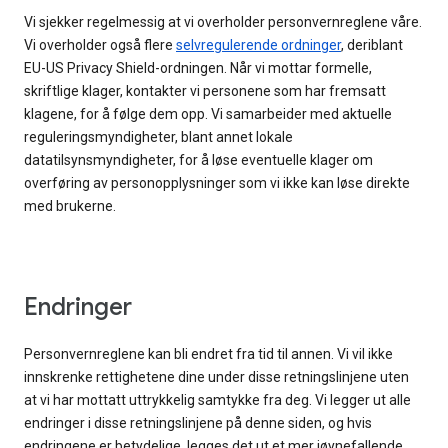
Vi sjekker regelmessig at vi overholder personvernreglene våre.
Vi overholder også flere
selvregulerende ordninger
, deriblant
EU-US Privacy Shield-ordningen. Når vi mottar formelle,
skriftlige klager, kontakter vi personene som har fremsatt
klagene, for å følge dem opp. Vi samarbeider med aktuelle
reguleringsmyndigheter, blant annet lokale
datatilsynsmyndigheter, for å løse eventuelle klager om
overføring av personopplysninger som vi ikke kan løse direkte
med brukerne.
Endringer
Personvernreglene kan bli endret fra tid til annen. Vi vil ikke
innskrenke rettighetene dine under disse retningslinjene uten
at vi har mottatt uttrykkelig samtykke fra deg. Vi legger ut alle
endringer i disse retningslinjene på denne siden, og hvis
endringene er betydelige, legges det ut et mer iøynefallende