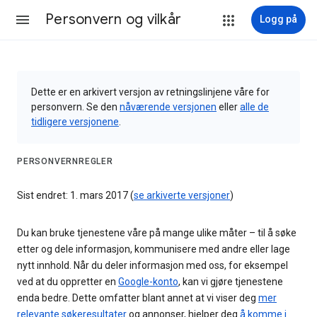
Personvern og vilkår
Logg på
Dette er en arkivert versjon av retningslinjene våre for
personvern. Se den
nåværende versjonen
eller
alle de
tidligere versjonene
.
PERSONVERNREGLER
Sist endret: 1. mars 2017 (
se arkiverte versjoner
)
Du kan bruke tjenestene våre på mange ulike måter – til å søke
etter og dele informasjon, kommunisere med andre eller lage
nytt innhold. Når du deler informasjon med oss, for eksempel
ved at du oppretter en
Google-konto
, kan vi gjøre tjenestene
enda bedre. Dette omfatter blant annet at vi viser deg
mer
relevante søkeresultater
og annonser, hjelper deg
å komme i