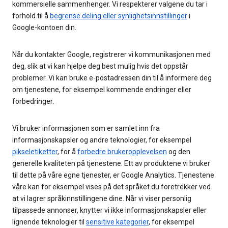
kommersielle sammenhenger. Vi respekterer valgene du tar i
forhold til å
begrense deling eller synlighetsinnstillinger
i
Google-kontoen din.
Når du kontakter Google, registrerer vi kommunikasjonen med
deg, slik at vi kan hjelpe deg best mulig hvis det oppstår
problemer. Vi kan bruke e-postadressen din til å informere deg
om tjenestene, for eksempel kommende endringer eller
forbedringer.
Vi bruker informasjonen som er samlet inn fra
informasjonskapsler og andre teknologier, for eksempel
pikseletiketter
, for å
forbedre brukeropplevelsen
og den
generelle kvaliteten på tjenestene. Ett av produktene vi bruker
til dette på våre egne tjenester, er Google Analytics. Tjenestene
våre kan for eksempel vises på det språket du foretrekker ved
at vi lagrer språkinnstillingene dine. Når vi viser personlig
tilpassede annonser, knytter vi ikke informasjonskapsler eller
lignende teknologier til
sensitive kategorier
, for eksempel