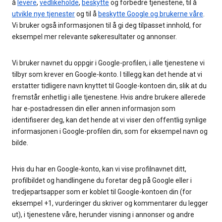
å
levere
,
vedlikeholde
,
beskytte
og forbedre tjenestene, til å
utvikle nye tjenester
og til å
beskytte Google og brukerne våre
.
Vi bruker også informasjonen til å gi deg tilpasset innhold, for
eksempel mer relevante søkeresultater og annonser.
Vi bruker navnet du oppgir i Google-profilen, i alle tjenestene vi
tilbyr som krever en Google-konto. I tillegg kan det hende at vi
erstatter tidligere navn knyttet til Google-kontoen din, slik at du
fremstår enhetlig i alle tjenestene. Hvis andre brukere allerede
har e-postadressen din eller annen informasjon som
identifiserer deg, kan det hende at vi viser den offentlig synlige
informasjonen i Google-profilen din, som for eksempel navn og
bilde.
Hvis du har en Google-konto, kan vi vise profilnavnet ditt,
profilbildet og handlingene du foretar deg på Google eller i
tredjepartsapper som er koblet til Google-kontoen din (for
eksempel +1, vurderinger du skriver og kommentarer du legger
ut), i tjenestene våre, herunder visning i annonser og andre