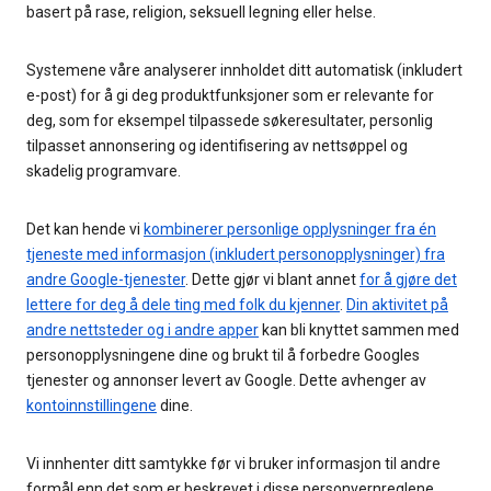
basert på rase, religion, seksuell legning eller helse.
Systemene våre analyserer innholdet ditt automatisk (inkludert
e-post) for å gi deg produktfunksjoner som er relevante for
deg, som for eksempel tilpassede søkeresultater, personlig
tilpasset annonsering og identifisering av nettsøppel og
skadelig programvare.
Det kan hende vi
kombinerer personlige opplysninger fra én
tjeneste med informasjon (inkludert personopplysninger) fra
andre Google-tjenester
. Dette gjør vi blant annet
for å gjøre det
lettere for deg å dele ting med folk du kjenner
.
Din aktivitet på
andre nettsteder og i andre apper
kan bli knyttet sammen med
personopplysningene dine og brukt til å forbedre Googles
tjenester og annonser levert av Google. Dette avhenger av
kontoinnstillingene
dine.
Vi innhenter ditt samtykke før vi bruker informasjon til andre
formål enn det som er beskrevet i disse personvernreglene.