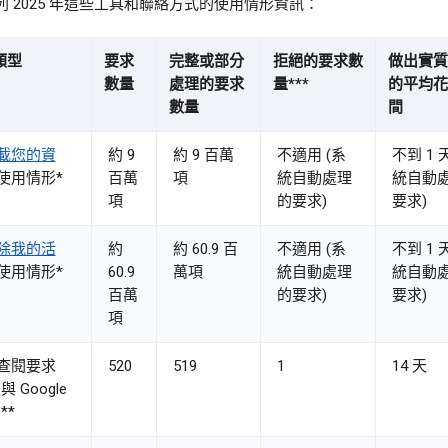
列 2025 年這些工具和聯絡方式的使用情形資訊：
類型
要求
完整或部分
拒絕的要求數
做出實質
數量
處理的要求
量***
的平均花
數量
間
載您的資
約 9
約 9 百萬
不適用 (系
不到 1 
使用情形*
百萬
項
統自動處理
統自動
項
的要求)
要求)
除我的活
約
約 60.9 百
不適用 (系
不到 1 
使用情形*
60.9
萬項
統自動處理
統自動
百萬
的要求)
要求)
項
查閱要求
520
519
1
14 天
與 Google
**