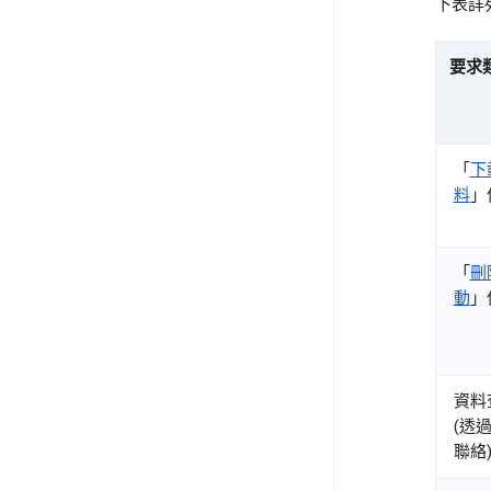
下表詳
要求
「
下
料
」
「
刪
動
」
資料
(透過
聯絡)