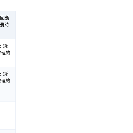
回應
費時
天 (系
處理的
天 (系
處理的