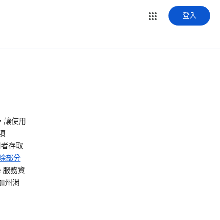
登入
具，讓使用
項
用者存取
除部分
 服務資
加州消