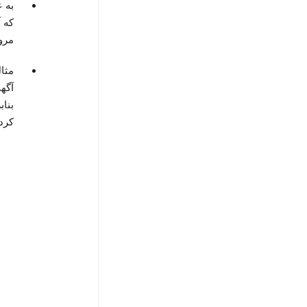
به ع
که 
مرو
مثال
آگهی
بنا
کرد