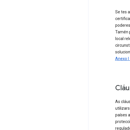
Se tes 
certific
poderes
Tamén p
local re
circunst
solucio
Anexo I 
Cláu
As cláu
utiliza
países a
protecci
regulad