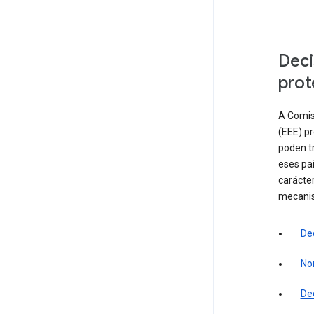
Deci
prot
A Comis
(EEE) p
poden tr
eses paí
carácte
mecanis
De
No
De