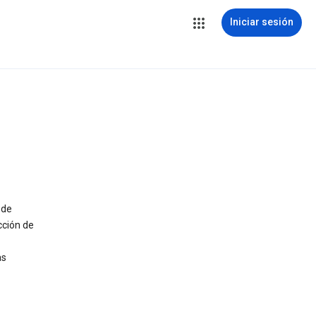
Iniciar sesión
ode
cción de
as