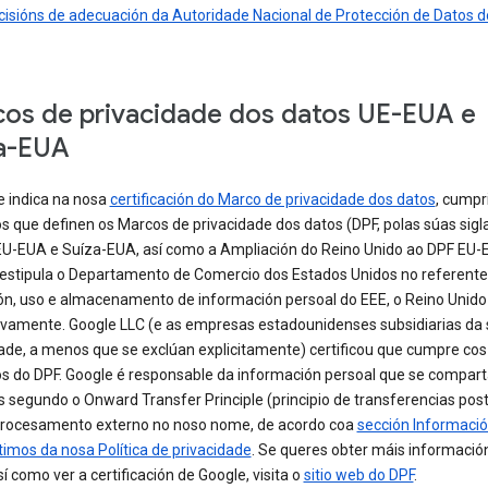
isións de adecuación da Autoridade Nacional de Protección de Datos do
os de privacidade dos datos UE-EUA e
a-EUA
 indica na nosa
certificación do Marco de privacidade dos datos
, cumpr
os que definen os Marcos de privacidade dos datos (DPF, polas súas sigl
 EU-EUA e Suíza-EUA, así como a Ampliación do Reino Unido ao DPF EU-E
estipula o Departamento de Comercio dos Estados Unidos no referente
ón, uso e almacenamento de información persoal do EEE, o Reino Unido 
ivamente. Google LLC (e as empresas estadounidenses subsidiarias da
ade, a menos que se exclúan explicitamente) certificou que cumpre cos
ios do DPF. Google é responsable da información persoal que se compar
s segundo o Onward Transfer Principle (principio de transferencias post
procesamento externo no noso nome, de acordo coa
sección Informaci
imos da nosa Política de privacidade
. Se queres obter máis informació
sí como ver a certificación de Google, visita o
sitio web do DPF
.