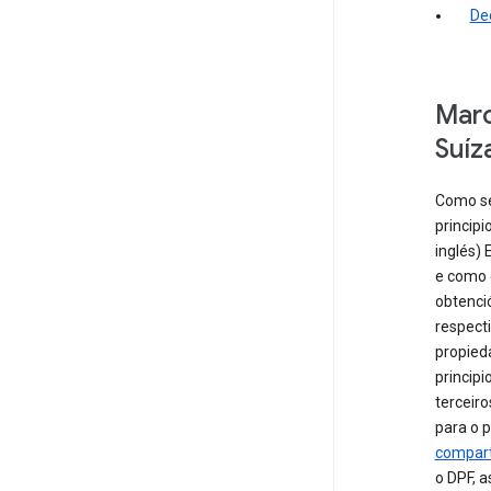
Dec
Marc
Suíz
Como se
principi
inglés)
e como 
obtenci
respect
propied
princip
terceiro
para o 
compart
o DPF, a