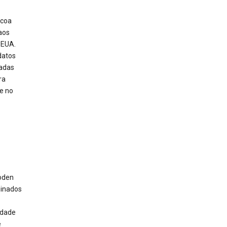
 coa
aos
 EUA.
datos
nadas
ra
e no
poden
minados
idade
e