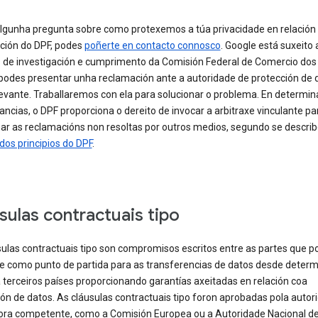
algunha pregunta sobre como protexemos a túa privacidade en relación
ación do DPF, podes
poñerte en contacto connosco
. Google está suxeito 
 de investigación e cumprimento da Comisión Federal de Comercio dos
odes presentar unha reclamación ante a autoridade de protección de 
levante. Traballaremos con ela para solucionar o problema. En determi
ancias, o DPF proporciona o dereito de invocar a arbitraxe vinculante pa
nar as reclamacións non resoltas por outros medios, segundo se describ
dos principios do DPF
.
sulas contractuais tipo
sulas contractuais tipo son compromisos escritos entre as partes que 
rse como punto de partida para as transferencias de datos desde deter
 terceiros países proporcionando garantías axeitadas en relación coa
ón de datos. As cláusulas contractuais tipo foron aprobadas pola autor
ora competente, como a Comisión Europea ou a Autoridade Nacional d