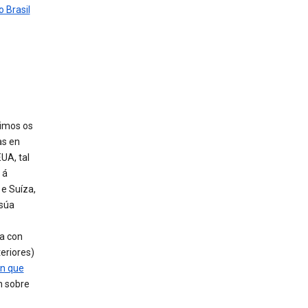
 Brasil
imos os
as en
UA, tal
 á
e Suíza,
 súa
ta con
eriores)
ón que
n sobre