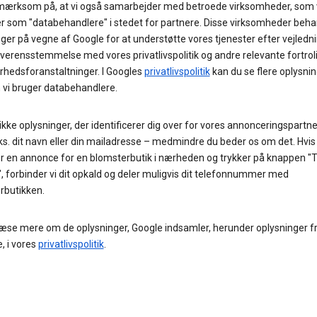
ærksom på, at vi også samarbejder med betroede virksomheder, som 
r som "databehandlere" i stedet for partnere. Disse virksomheder beha
ger på vegne af Google for at understøtte vores tjenester efter vejledni
overensstemmelse med vores privatlivspolitik og andre relevante fortro
rhedsforanstaltninger. I Googles
privatlivspolitik
kan du se flere oplysni
 vi bruger databehandlere.
 ikke oplysninger, der identificerer dig over for vores annonceringspartn
s. dit navn eller din mailadresse – medmindre du beder os om det. Hvis
er en annonce for en blomsterbutik i nærheden og trykker på knappen "T
", forbinder vi dit opkald og deler muligvis dit telefonnummer med
rbutikken.
læse mere om de oplysninger, Google indsamler, herunder oplysninger f
, i vores
privatlivspolitik
.