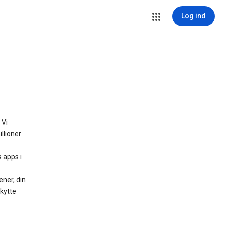
Log ind
 Vi
llioner
s apps i
ner, din
skytte