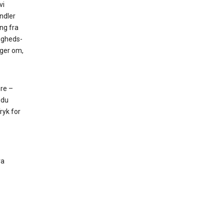
vi
ndler
ng fra
ligheds-
nger om,
ere –
 du
ryk for
ra