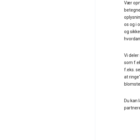
Vær opm
betegne
oplysnin
os og i 
og sikke
hvordan
Vi deler
som f.ek
f.eks. s
at ringe
blomste
Du kan 
partnere