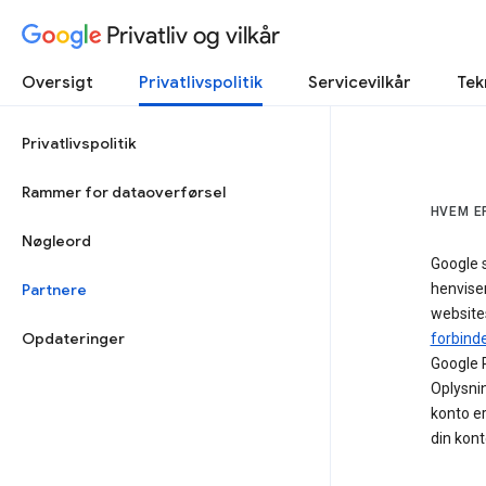
Privatliv og vilkår
Oversigt
Privatlivspolitik
Servicevilkår
Tek
Privatlivspolitik
Rammer for dataoverførsel
HVEM E
Nøgleord
Google 
Partnere
henviser
websites
Opdateringer
forbind
Google P
Oplysnin
konto er
din kont