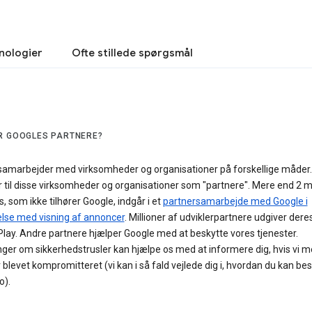
nologier
Ofte stillede spørgsmål
R GOOGLES PARTNERE?
samarbejder med virksomheder og organisationer på forskellige måder.
 til disse virksomheder og organisationer som "partnere". Mere end 2 mi
, som ikke tilhører Google, indgår i et
partnersamarbejde med Google i
else med visning af annoncer
. Millioner af udviklerpartnere udgiver dere
lay. Andre partnere hjælper Google med at beskytte vores tjenester.
ger om sikkerhedstrusler kan hjælpe os med at informere dig, hvis vi me
 blevet kompromitteret (vi kan i så fald vejlede dig i, hvordan du kan be
o).