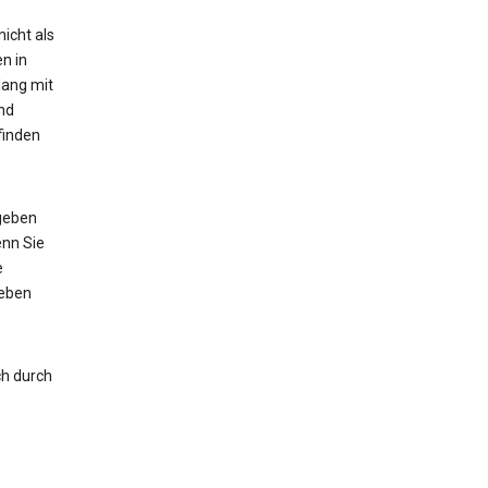
icht als
n in
lang mit
nd
finden
 geben
enn Sie
e
geben
ch durch