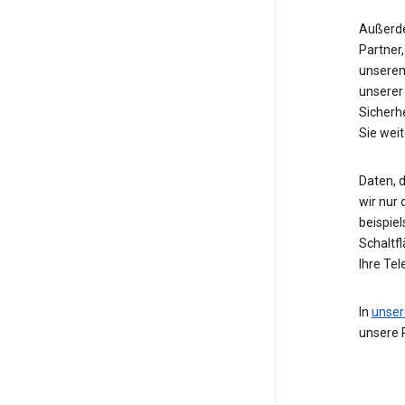
Außerde
Partner,
unserem
unserer
Sicherh
Sie wei
Daten, d
wir nur
beispie
Schaltf
Ihre Te
In
unser
unsere 