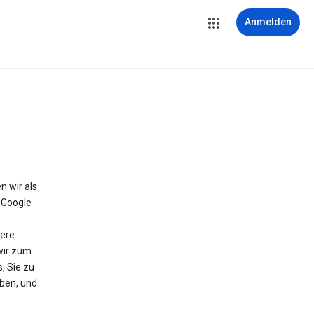
Anmelden
 wir als
t Google
dere
wir zum
, Sie zu
aben, und