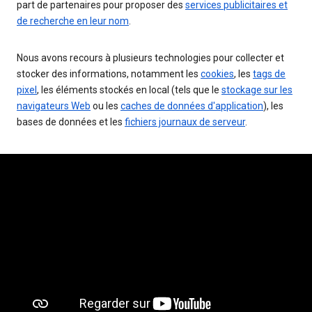
part de partenaires pour proposer des
services publicitaires et
de recherche en leur nom
.
Nous avons recours à plusieurs technologies pour collecter et
stocker des informations, notamment les
cookies
, les
tags de
pixel
, les éléments stockés en local (tels que le
stockage sur les
navigateurs Web
ou les
caches de données d'application
), les
bases de données et les
fichiers journaux de serveur
.