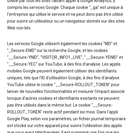
utilisé par tous les sites faisant appel à Google Analytics, y
compris les services Google. Chaque cookie "_ga" est unique à
l'entreprise qui utilise le service et ne peut donc pas être utilisé
pour suivre un utilisateur ou un navigateur donnés sur des sites
Web non liés.
Les services Google utilisent également les cookies "NID" et
"_Secure-ENID" sur la recherche Google, et les cookies
"__Secure-YNID", "VISITOR_INFO1_LIVE", "__Secure-YENID" et
"__Secure-YEC" sur YouTube, à des fins d'analyse. Les applis
mobiles Google peuvent également utiliser des identifiants
uniques, tels que l'ID d'utilisation Google, à des fins d'analyse.
YouTube utilise le cookie "__Secure-ROLLOUT_TOKEN" pour
lancer de nouvelles fonctionnalités et mesurer l'impact associé
lorsque d'autres cookies et identifiants existants ne peuvent
pas être utilisés dans le même but. Le cookie "__Secure-
ROLLOUT_TOKEN" reste actif pendant six mois. Dans l'appli
Google Play, selon vos paramètres, un fichier journal temporaire
est stocké sur votre appareil pour suivre l'utilisation des applis
que vous avez téléchargées. Il est supprimé une fois que les