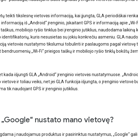
tų teikti tikslesnę vietovės informaciją, kai įjungta, GLA periodiškai renk
 informaciją iš „Android“ įrenginio, įskaitant GPS ir informaciją apie „Wi-F
 taškus, mobiliojo ryšio tinklus bei įrenginio jutiklius, naudodama laikiną
o identifikatorių, kuris nesusietas su jokiu konkrečiu asmeniu. GLA naudo
iją vietovės nustatymo tikslumui tobulinti ir paslaugoms pagal vietovę te
t bendruomenių „Wi-Fi“ prieigos taškų ir mobiliojo ryšio tinklų bokštų že
et kada išjungti GLA „Android“ įrenginio vietovės nustatymuose. „Androi
o vietovė ir toliau veiks, net jei GLA funkcija išjungta, o įrenginio vietovė b
a tik naudojant GPS ir įrenginio jutiklius.
 „Google“ nustato mano vietovę?
lgdama į naudojamus produktus ir pasirinktus nustatymus, „Google“ gali