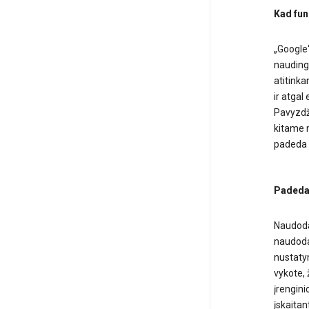
Kad fun
„Google“
naudinga
atitinka
ir atga
Pavyzdži
kitame 
padeda ž
Padedam
Naudodam
naudodam
nustatym
vykote, 
įrengini
įskaitan