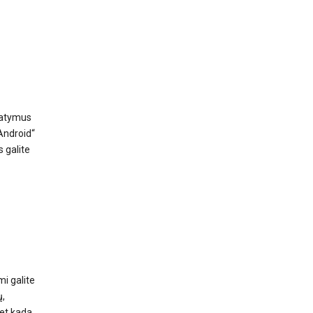
umatymus
Android“
 galite
i galite
ų,
et kada,