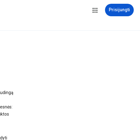
Prisijungti
audingą
gesnės:
uktos
dyti