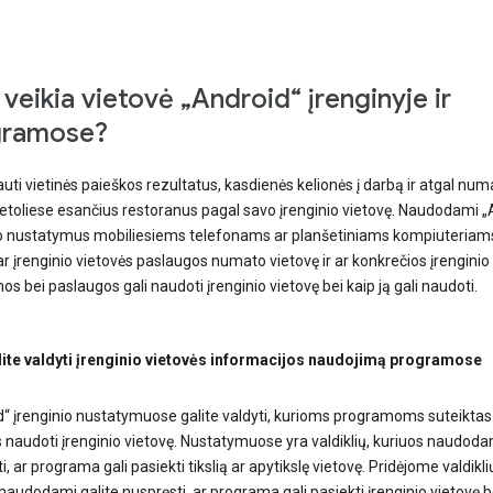
 veikia vietovė „Android“ įrenginyje ir
gramose?
auti vietinės paieškos rezultatus, kasdienės kelionės į darbą ir atgal n
 netoliese esančius restoranus pagal savo įrenginio vietovę. Naudodami „
io nustatymus mobiliesiems telefonams ar planšetiniams kompiuteriams
 ar įrenginio vietovės paslaugos numato vietovę ir ar konkrečios įrenginio
s bei paslaugos gali naudoti įrenginio vietovę bei kaip ją gali naudoti.
lite valdyti įrenginio vietovės informacijos naudojimą programose
d“ įrenginio nustatymuose galite valdyti, kurioms programoms suteiktas
 naudoti įrenginio vietovę. Nustatymuose yra valdiklių, kuriuos naudodam
ti, ar programa gali pasiekti tikslią ar apytikslę vietovę. Pridėjome valdikli
naudodami galite nuspręsti, ar programa gali pasiekti įrenginio vietovę b