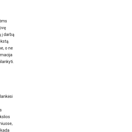
nėms
tovę
 į darbą
kstą.
ne, o ne
rmacija
lankyti.
lankėsi
s
kslios
niuose,
t kada