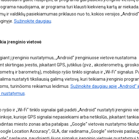
programa naudojama, ar programa turi klausti kiekvieną kartą ar niekada.
ų ir valdiklių pasiekiamumas priklauso nuo to, kokios versijos „Android“
nginyje.
Sužinokite daugiau
.
kia įrenginio vietovė
giant į įrenginio nustatymus, „Android“ įrenginiuose vietovė nustatoma
t skirtingas įvestis, įskaitant GPS, jutiklius (pvz., akcelerometrą, girosk
etrą ir barometrą), mobiliojo ryšio tinklo signalus ir „Wi-Fi“ signalus. P
galima nustatyti tiksliausią galimą vietovę, kuri teikiama įrenginio progr
oms, turinčioms reikiamus leidimus.
Sužinokite daugiau apie „Android“ į
s nustatymus
.
 ryšio ir „Wi-Fi“ tinklo signalai gali padėti „Android“ nustatyti įrenginio vi
inkoje, kurioje GPS signalai nepasiekiami arba netikslūs, įskaitant tankia
dintas miesto zonas arba patalpas. „Google“ vietovės nustatymo tiksl
„Google Location Accuracy“, GLA, dar vadinama „Google“ vietovės paslau
gle“ paslauga, naudojanti šiuos signalus įrenginio vietovės nustatymui to