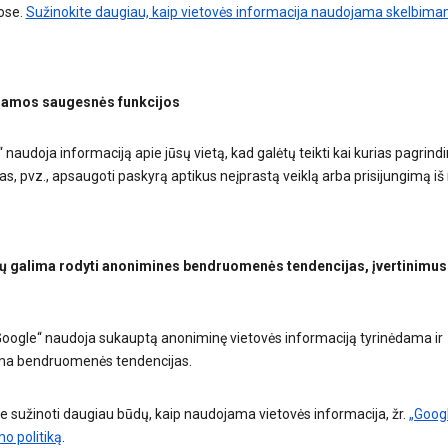
ose.
Sužinokite daugiau, kaip vietovės informacija naudojama skelbim
namos saugesnės funkcijos
 naudoja informaciją apie jūsų vietą, kad galėtų teikti kai kurias pagrind
s, pvz., apsaugoti paskyrą aptikus neįprastą veiklą arba prisijungimą iš
ų galima rodyti anonimines bendruomenės tendencijas, įvertinimus ir
Google“ naudoja sukauptą anoniminę vietovės informaciją tyrinėdama ir
a bendruomenės tendencijas.
te sužinoti daugiau būdų, kaip naudojama vietovės informacija, žr.
„Goog
o politiką
.