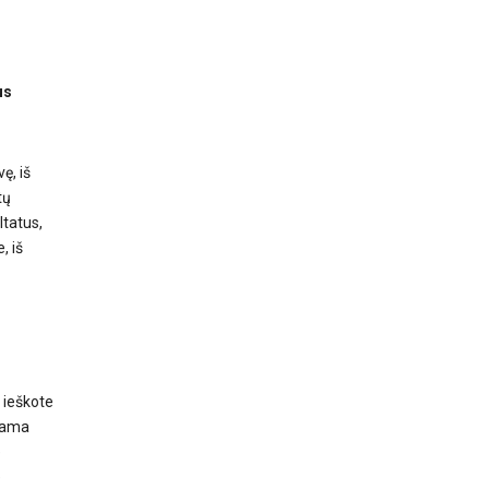
us
ę, iš
tų
ltatus,
, iš
 ieškote
ojama
e
e