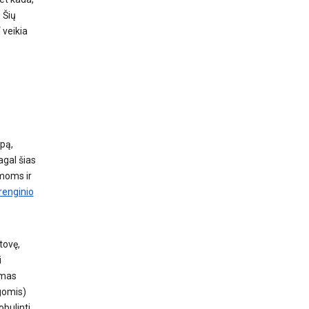
 Šių
 veikia
opą,
agal šias
amoms ir
renginio
etovę,
i
umas
gomis)
bulinti.