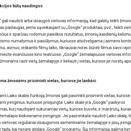
kcijos būtų naudingos
 gali naudoti arba išsaugoti vietovės informaciją, kad galėtų teikti žmo
s paslaugas, jiems sąveikaujant su „Google“ produktais, pvz., teikti vie
nčius ir sparčiau rodomus paieškos rezultatus, žmonių kasdienių kelionių
l eismo numatymus ir pasiūlymus, kuriuose atsižvelgiama į asmens konte
ui, asmuo, ieškantis filmų laiko, tikriausiai norės žiūrėti filmus savo rajo
mieste esančiuose kino teatruose. „Google“ žemėlapiuose vietovės info
monėms rasti vietą žemėlapyje ir keliauti į vietas, kuriose jie norėtų apsi
a žmonėms prisiminti vietas, kuriose jie lankėsi
i Laiko skalės funkciją žmonės gali pasirinkti prisiminti vietas, kuriose 
i įrenginius, kuriuose prisijungta. Laiko skalė yra „Google“ paskyros
as, kurį naudojant sukuriamas vietų, kuriose buvote, ir maršrutų, kuriai
žemėlapis kiekviename įrenginyje. Jei pasirenkate naudoti Laiko skalę, ti
o vietovės reguliariai išsaugomos asmeniniame žemėlapyje ir jūsų įrengi
t tada, kai nesate atidarę „Google“ programų. Šią informaciją galima be