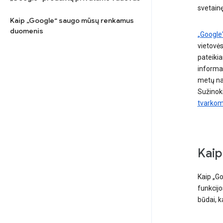
svetainę
Kaip „Google“ saugo mūsų renkamus
duomenis
„Google“
vietovės
pateiki
informac
metų nau
Sužinok
tvarkom
Kaip
Kaip „G
funkcijo
būdai, k