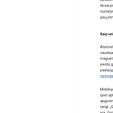
tik kai 
nustatym
jūsų įre
Kaip vei
Atsižvel
naudojan
magnetom
įvestis 
paslaug
vietovė
Mobiliojo
ypač apl
apgyven
(angl. 
yra „Goo