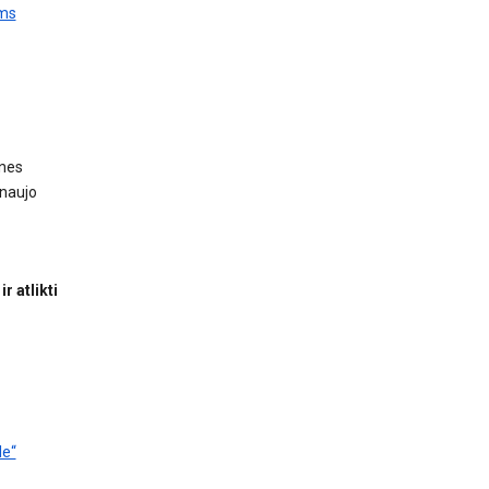
ams
ines
 naujo
 atlikti
le“