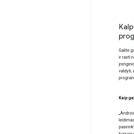
Kaip
pro
Galite g
ir rasti
įrengin
valdyti,
programo
Kaip ga
„Androi
leidimas
pasirink
kuriuos 