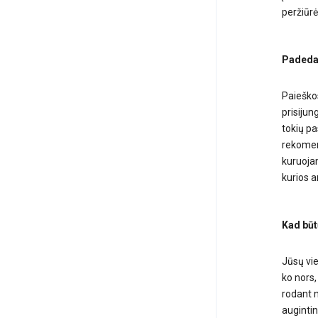
peržiūrėt
Padedam
Paieškos
prisijun
tokių pa
rekomend
kuruojam
kurios a
Kad būt
Jūsų vie
ko nors,
rodant n
augintin