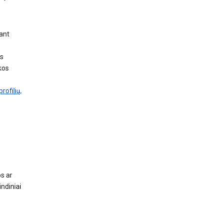
ant
s
kos
rofilių,
s ar
ndiniai