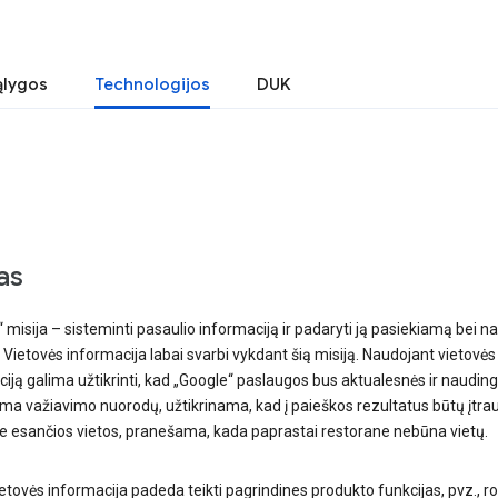
ąlygos
Technologijos
DUK
as
 misija – sisteminti pasaulio informaciją ir padaryti ją pasiekiamą bei n
 Vietovės informacija labai svarbi vykdant šią misiją. Naudojant vietovės
iją galima užtikrinti, kad „Google“ paslaugos bus aktualesnės ir naudin
ma važiavimo nuorodų, užtikrinama, kad į paieškos rezultatus būtų įtra
se esančios vietos, pranešama, kada paprastai restorane nebūna vietų.
ietovės informacija padeda teikti pagrindines produkto funkcijas, pvz., ro