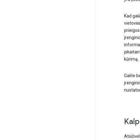
Kad galė
vietovės
prieigos
įrengini
informac
įskaitan
kūrimą.
Galite b
įrengini
nustatom
Kaip
Atsižve