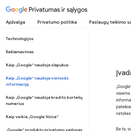
Privatumas ir sąlygos
Apžvalga
Privatumo politika
Paslaugų teikimo s
Technologijos
Reklamavimas
Kaip „Google“ naudoja slapukus
Įvad
Kaip „Google“ naudoja vietovės
informaciją
„Google“
visiems.
Kaip „Google“ naudoja kredito kortelių
informac
numerius
pateikia
netolie
Kaip veikia „Google Voice“
Be to, v
„Google“ produktų privatumo vadovas