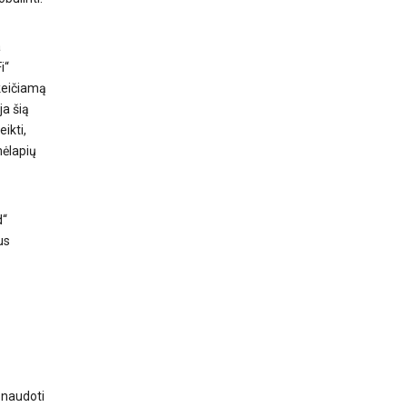
a
i“
 keičiamą
ja šią
ikti,
mėlapių
d“
us
 naudoti