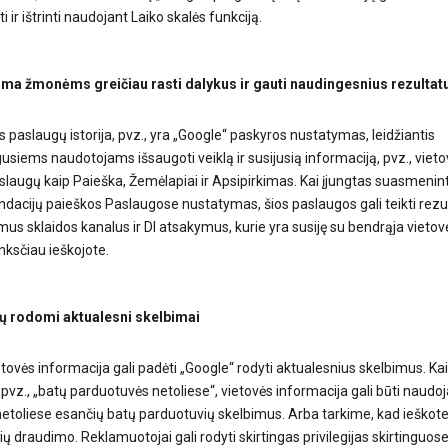
i ir ištrinti naudojant Laiko skalės funkciją.
a žmonėms greičiau rasti dalykus ir gauti naudingesnius rezultat
 paslaugų istorija, pvz., yra „Google“ paskyros nustatymas, leidžiantis
gusiems naudotojams išsaugoti veiklą ir susijusią informaciją, pvz., vietov
slaugų kaip Paieška, Žemėlapiai ir Apsipirkimas. Kai įjungtas suasmenin
acijų paieškos Paslaugose nustatymas, šios paslaugos gali teikti rezu
us sklaidos kanalus ir DI atsakymus, kurie yra susiję su bendrąja vietove
nksčiau ieškojote.
ų rodomi aktualesni skelbimai
tovės informacija gali padėti „Google“ rodyti aktualesnius skelbimus. Kai
 pvz., „batų parduotuvės netoliese“, vietovės informacija gali būti naud
etoliese esančių batų parduotuvių skelbimus. Arba tarkime, kad ieškot
ių draudimo. Reklamuotojai gali rodyti skirtingas privilegijas skirtinguos