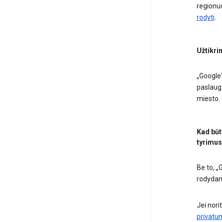
regionu
rodyti
.
Užtikri
„Google“
paslauga
miesto.
Kad būt
tyrimus
Be to, „
rodydam
Jei nori
privatum