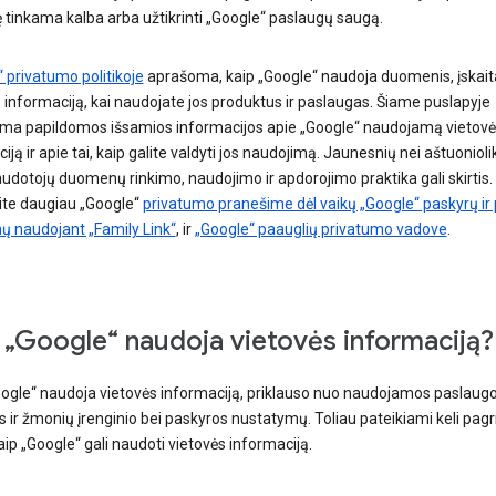
 tinkama kalba arba užtikrinti „Google“ paslaugų saugą.
 privatumo politikoje
aprašoma, kaip „Google“ naudoja duomenis, įskait
 informaciją, kai naudojate jos produktus ir paslaugas. Šiame puslapyje
ama papildomos išsamios informacijos apie „Google“ naudojamą vietovė
iją ir apie tai, kaip galite valdyti jos naudojimą. Jaunesnių nei aštuonioli
dotojų duomenų rinkimo, naudojimo ir apdorojimo praktika gali skirtis.
ite daugiau „Google“
privatumo pranešime dėl vaikų „Google“ paskyrų ir p
ų naudojant „Family Link“
, ir
„Google“ paauglių privatumo vadove
.
 „Google“ naudoja vietovės informaciją?
oogle“ naudoja vietovės informaciją, priklauso nuo naudojamos paslaugo
s ir žmonių įrenginio bei paskyros nustatymų. Toliau pateikiami keli pagri
aip „Google“ gali naudoti vietovės informaciją.